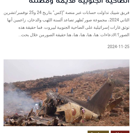
الضاحية الجنوبية قديمة ومضللة
فريق شييك تداولت حسابات عبر منصة "إكس" بتاريخ 24 و25 نوفمبر/تشرين
الثاني 2024، مجموعة صور تُظهر تصاعد ألسنة اللهب والدخان، زاعمين أنها
توثق غارات إسرائيلية على الضاحية الجنوبية لبيروت. فما حقيقة هذه
الصور؟.الادعاءات: هنا، هنا، هنا، هنا، هنا.حقيقة الصورمن خلال بحث...
2024-11-25