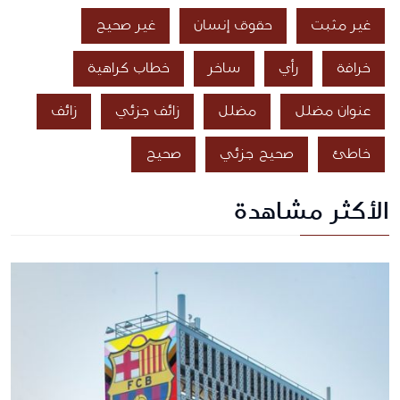
غير مثبت
حقوق إنسان
غير صحيح
خرافة
رأي
ساخر
خطاب كراهية
عنوان مضلل
مضلل
زائف جزئي
زائف
خاطئ
صحيح جزئي
صحيح
الأكثر مشاهدة