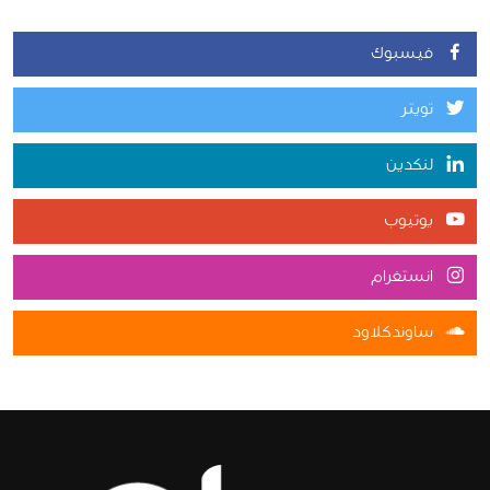
فيسبوك
تويتر
لنكدين
يوتيوب
انستغرام
ساوندكلاود