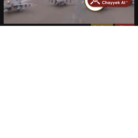
مضلل
سياسة
فيديو انطلاق طائرات مقاتلة أمريكية لضرب إيران مضلل
ويعود لـ 2012
2026-07-23
روابط سريعة
الأخبار
المقالات
من نحن
تواصل معنا
البنود و الظروف