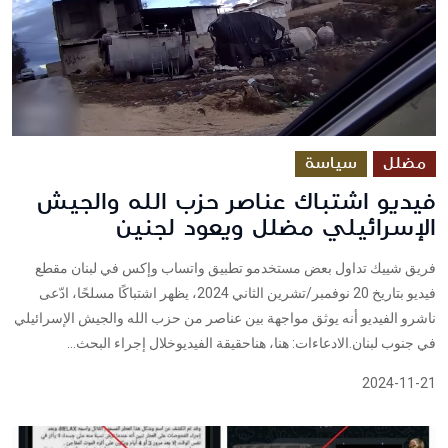
مضلل
سياسة
فيديو اشتباك عناصر حزب الله والجيش
الإسرائيلي مضلل ويعود لجنين
فريق شييك تداول بعض مستخدمو تطبيق واتساب وإكس في لبنان مقطع
فيديو بتاريخ 20 نوفمبر/تشرين الثاني 2024، يظهر اشتباكًا مسلحًا، ادّعى
ناشرو الفيديو أنه يوثق مواجهة بين عناصر من حزب الله والجيش الإسرائيلي
في جنوب لبنان.الادعاءات: هنا، هناحقيقة الفيديوخلال إجراء البحث...
2024-11-21