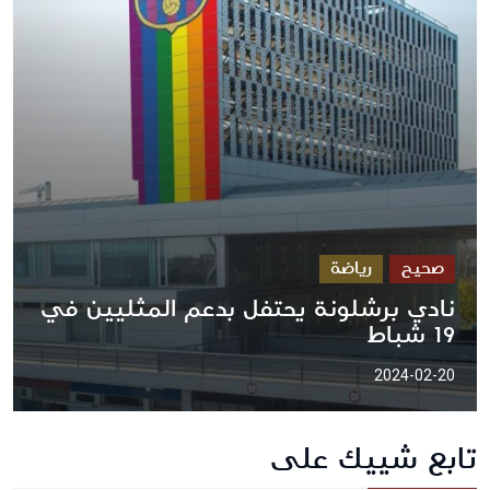
صحيح
رياضة
نادي برشلونة يحتفل بدعم المثليين في
19 شباط
2024-02-20
تابع شييك على