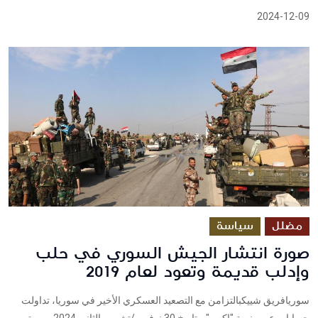
2024-12-09
مضلل
سياسة
صورة انتشار الجيش السوري في حلب
وإدلب قديمة وتعود لعام 2019
سوريافريق شييكبالتزامن مع التصعيد العسكري الأخير في سوريا، تداولت
حسابات عبر منصة "إكس"، بتاريخ 30 نوفمبر/تشرين الثاني 2024 صورة