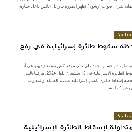
ملية شراء أصوات "رشوة". تُظهر الصورة يد رجل جالس داخل سيارة،...
ياسة
حظة سقوط طائرة إسرائيلية في رفح
سضار.نشر حساب أحمد علي على موقع إكس مقطع فيديو يدعي أنه
يوثق لحظة سقوط الطائرة الإسرائيلية في 10 سبتمبر/ أيلول 2024، مرفقا بالنص
لحظة إسقاط طائرة أباتشي إسرائيلية على يد القسام والمقاومة
رفح".كما نشر...
ياسة
متداولة لإسقاط الطائرة الإسرائيلية