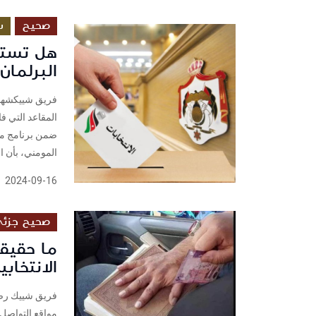
صحيح
س
هل تستط
البرلمان
فريق شييكشهدت ن
المقاعد التي ف
المومني، بأن ا
2024-09-16
صحيح جزئ
ما حقيقة
الانتخاب