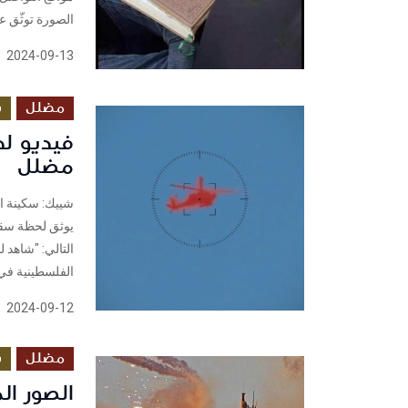
الصورة توثّق ع
2024-09-13
مضلل
س
فيديو ل
مضلل
شييك: سكينة ا
التالي: "شاهد 
الفلسطينية في 
2024-09-12
مضلل
س
الصور ال