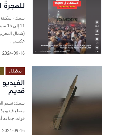
للهجرة ا
شييك - سكينة 
(شمال المغرب) 
عكسي...
2024-09-16
مضلل
س
الفيديو 
قديم
مقطع فيديو يد
قوات جماعة أنصار ال
2024-09-16