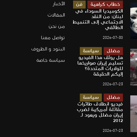
الأخبار
خطاب كراهية
فن
الكوميديا السوداء في
المقالات
لبنان: من النقد
الاجتماعي إلى التنميط
من نحن
الطائفي
تواصل معنا
2026-07-30
البنود و الظروف
مضلل
سياسة
هل يوثق هذا الفيديو
سياسة خاصة
تسليم إيران صواريخها
للولايات المتحدة؟
إليكم الحقيقة
2026-07-23
مضلل
سياسة
فيديو انطلاق طائرات
مقاتلة أمريكية لضرب
إيران مضلل ويعود لـ
2012
2026-07-23