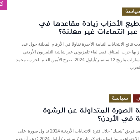
ياسة
يع الأحزاب زيادة مقاعدها في
 عبر انتماءات غير معلنة؟
تائج الانتخابات النيابية الأخيرة تفاوتًا في الأرقام المعلنة حول عدد
از بها حزب الميثاق. ففي لقاء تلفزيوني عبر شاشة التلفزيون الأردني
ضمن برنامج مسارات بتاريخ 12 سبتمبر/أيلول 2024، صرح الأمين العام للحزب، محمد
لحزب...
ي
سياسة
 الصورة المتداولة عن الرشوة
ية في الأردن؟
فريق شييك رصد فريق "شييك" خلال فترة الانتخابات الأردنية 2024 تداول صورة على
مواقع التواصل الاجتماعي، بما فيها موقع X، بتاريخ 7 سبتمبر/ أيلول 2024. يُزعم أن هذه