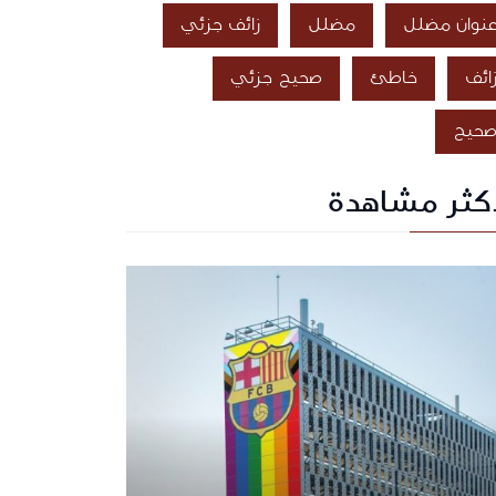
نوان مضلل
مضلل
زائف جزئي
ائف
خاطئ
صحيح جزئي
حيح
أكثر مشاهدة