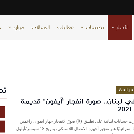
الأخبار
تصنيفات
فعاليات
المقالات
موارد
م
تص
ياسة
لبنان.. صورة انفجار "آيفون" قديمة
2
غ
فريق شييكنشرت حسابات لبنانية على تطبيق (X) صورًا لانفجار جهاز آيفون، زاعمين
خ
أنها توثق هجومًا إسرائيليًا عبر تفجير أجهزة الاتصال اللاسلكي، بتاريخ 18 سبتمبر/أيلول