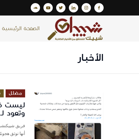
الصفحة الرئيسية
الأخبار
مضلل
س
ليست في 
وتعود لـ 021