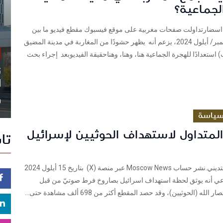
لجماعية؟
اسضارتداولت صفحات مغربية على موقع فيسبوك مقطع فيديو ما بين
11 إلى 15 سبتمبر/ أيلول 2024، يزعم أنه يظهر حشودًا من المغاربة في مدينة المضيق
استعدادًا للهجرة الجماعية هنا، وهنا، وهناحقيقة الفيديوبعد إجراء بحث
ن
ا
0
ياسة
المتداول لاستهداف الحوثيين لإسرائيل
تا
شييك: نسيم البتديني.نشر حساب Moscow News عبر منصة (X) بتاريخ 15 أيلول 2024
ّعي أنه يوثق لحظة استهداف اسرائيل بصاروخ فرط صوتيّ من قبل
له (الحوثيين)، وقد حصد المقطع أكثر من 698 ألف مشاهدة حتى...