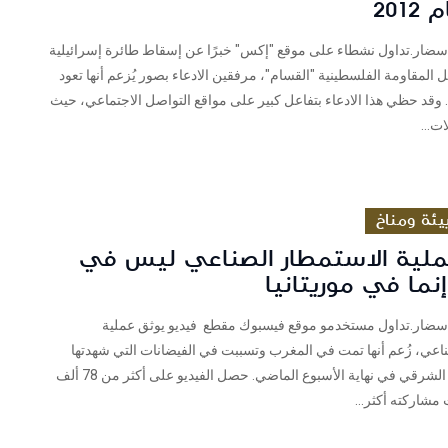
201
سضار.تداول نشطاء على موقع "إكس" خبرًا عن إسقاط طائرة إسرائيلية
المقاومة الفلسطينية "القسام"، مرفقين الادعاء بصور يُزعم أنها تعود
 وقد حظي هذا الادعاء بتفاعل كبير على مواقع التواصل الاجتماعي، حيث
ت...
يئة ومناخ
ملية الاستمطار الصناعي ليس في
نما في موريتانيا
سضار.تداول مستخدمو موقع فيسبوك مقطع فيديو يوثق عملية
اعي، زُعم أنها تمت في المغرب وتسببت في الفيضانات التي شهدتها
أقاليم بالجنوب الشرقي في نهاية الأسبوع الماضي. حصل الفيديو على أكثر من 78 ألف
مشاركته أكثر...