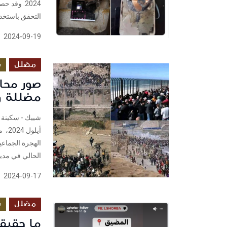
التحقق باستخدا
2024-09-19
مضلل
س
صور محاو
مضللة وتع
أيل
الهجرة الجماعي
الحالي في مدينة
2024-09-17
مضلل
س
ما حقيق