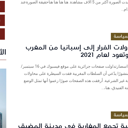
2024. وقد حصدت الصورة أكثر من 5 آلاف مشاهدة. هنا هنا هنا هناحقيقة الصورةعند
ع
م...
ز
ص
ياسة
لات الفرار إلى إسبانيا من المغرب
ال
ود لعام 2021
شييك - سكينة اسضارتداولت صفحات جزائرية على موقع فيسبوك في 16 سبتمبر/
ول 2024، منشورًا يدّعي أن السلطات المغربية فقدت السيطرة على محاولات
ة غير الشرعية. أرفقت هذه الصفحات صورًا زعموا أنها تمثل الوضع
 الفنيدق، هنا،...
ياسة
ية تجمع المغاربة في مدينة المضيق