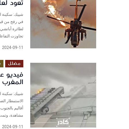
تعود لعام 2
شييك: سكينة ا
في رفح من قبل 
لطائرة أباتشي.
تجاوزت التفاعلا
2024-09-11
مضلل
ب
فيديو ع
المغرب إ
شييك: سكينة ا
الاستمطار الصن
مشاهدة، وتمت 
2024-09-11