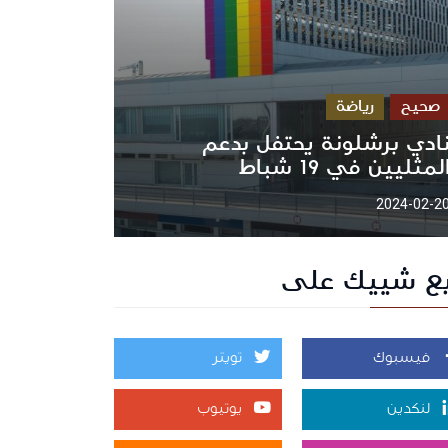
صحيح
رياضة
ادي برشلونة يحتفل بدعم
لمثليين في 19 شباط
2024-02-2
بع شييك على
فيسبوك
تويتر
لنكدين
يوتيوب