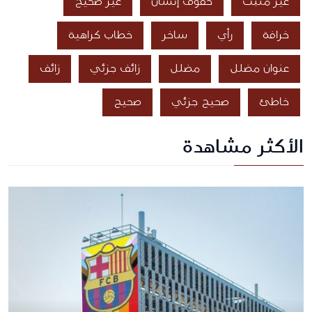
غير مثبت
حقوق إنسان
غير صحيح
خرافة
رأي
ساخر
خطاب كراهية
عنوان مضلل
مضلل
زائف جزئي
زائف
خاطئ
صحيح جزئي
صحيح
الأكثر مشاهدة