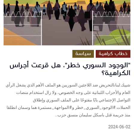
خطاب كراهية
سياسة
"الوجود السوري خطر"، هل قرعت أجراس
الكراهية؟
شييك:لبنانالتحريض ضد اللاجئين السوريين هو الملف الأهم الذي يشغل الرأي
العام والأحزاب اللبنانية على وجه الخصوص، ولا زال استخدام منصات
التواصل الإجتماعي بابًا مفتوحًا على الملف السوري وإطلاق
الحملات.#الوجود_السوري_خطر و#المواجهة_مستمرة هما وسمان انطلقا
منذ جريمة قتل باسكل سليمان منسق حزب...
2024-06-02