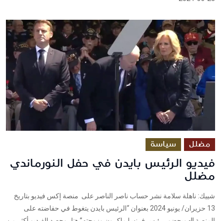
مضلل
سياسة
فيديو الرئيس بايدن في حفل النورماندي
مضلل
شييك: ناهلة سلامة نشر حساب ناصر الناصر على منصة إكس فيديو بتاريخ
13 حزيران/ يونيو 2024 بعنوان “الرئيس بايدن يتغوط في حفاضته على
المنصة !!- وبحضور رئيس فرنسا ماكرون وزوجته” هنا، وحصد الفيديو أكثر من