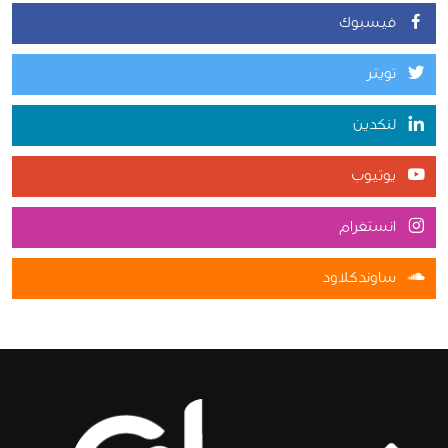
فيسبوك
تويتر
لنكدين
يوتيوب
انستغرام
ساوندكلاود