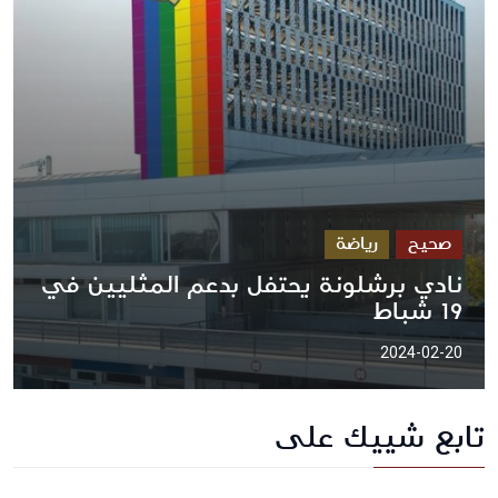
صحيح
رياضة
نادي برشلونة يحتفل بدعم المثليين في
19 شباط
2024-02-20
تابع شييك على