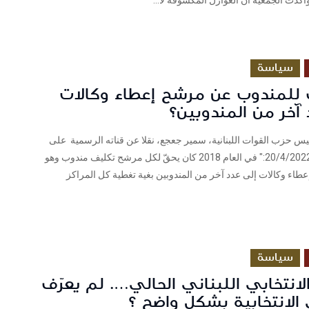
كدت الجمعية أن العوازل المكشوفة لا...
سياسة
للمندوب عن مرشح إعطاء وكالات
آخر من المندوبين؟
س حزب القوات اللبنانية، سمير جعجع، نقلا عن قناته الرسمية على
يوتيوب بتاريخ 20/4/2022:" في العام 2018 كان يحقّ لكل مرشح تكليف مندوب وهو
عطاء وكالات إلى عدد آخر من المندوبين بغية تغطية كل المراكز
سياسة
الانتخابي اللبناني الحالي…. لم يعرّف
الانتخابية بشكل واضح ؟