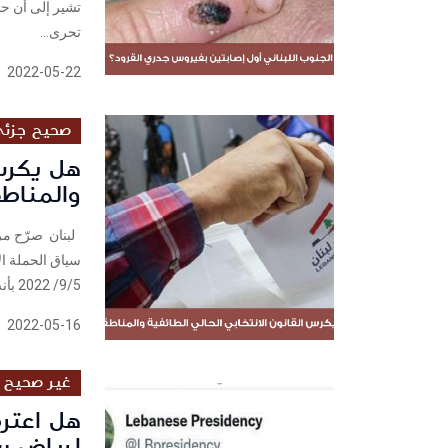
تشير إلى أن حا
تحرى...
2022-05-22
صحيح جزئ
هل يكرس 
والمناط
لبنان صرّح مرش
سياق الحملة ا
9/5/ 2022 بأنه:" يمكن أن تكون أو تكوني من مواليد بيروت أو من سكان...
2022-05-16
غير صحيح
هل اعترض
لرياض سلا