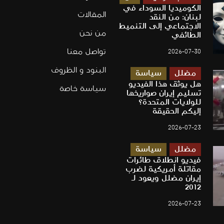
الكوميديا السوداء في
المقالات
لبنان: من النقد
الاجتماعي إلى التنميط
من نحن
الطائفي
تواصل معنا
2026-07-30
البنود و الظروف
مضلل
سياسة
هل يوثق هذا الفيديو
سياسة خاصة
تسليم إيران صواريخها
للولايات المتحدة؟
إليكم الحقيقة
2026-07-23
مضلل
سياسة
فيديو انطلاق طائرات
مقاتلة أمريكية لضرب
إيران مضلل ويعود لـ
2012
2026-07-23