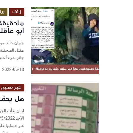
زائف
ري
ماحقيقة
ابو عاقلة
جيهان خالد :مو
مقتل الصحفية "
جائز شرعاً على
2022-05-13
غير صحيح
هل يحق ل
عبر حسابها على