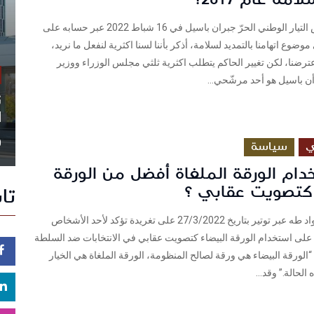
لبنان غرّد رئيس التيار الوطني الحرّ جبران باسيل في 16 شباط 2022 عبر حسابه على
 موضوع اتهامنا بالتمديد لسلامة، أذكر بأننا لسنا اكثرية لنفعل ما نريد،
رضنا، لكن تغيير الحاكم يتطلب اكثرية ثلثي مجلس الوزراء ووزير
أن باسيل هو أحد مرشّحي...
ن
ا
0
ي
سياسة
ام الورقة الملغاة أفضل من الورقة
 كتصويت عقابي ؟
تا
رد الصحافي رواد طه عبر توتير بتاريخ 27/3/2022 على تغريدة تؤكد لأحد الأشخاص
 على استخدام الورقة البيضاء كتصويت عقابي في الانتخابات ضد السلطة
السياسية قائلا: “‏‎الورقة البيضاء هي ورقة لصالح المنظومة، الورقة الملغاة هي الخيار
لحالة.” وقد...