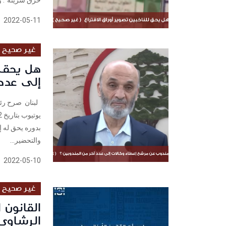
خرق سريته". وأ
2022-05-11
غير صحيح
هل يحق 
إلى عدد 
لبنان صرح رئي
بدوره يحق له إ
والتحضير...
2022-05-10
غير صحيح
القانون 
الرشاوى 