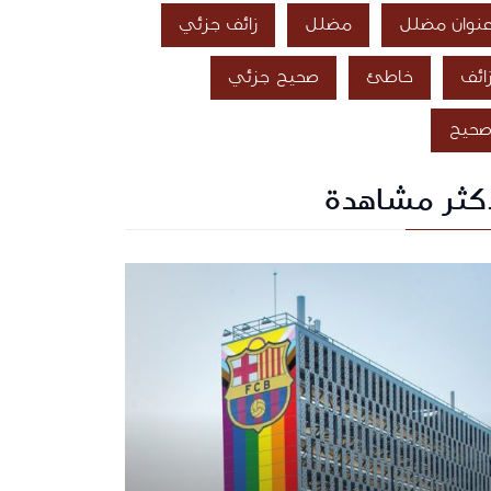
نوان مضلل
مضلل
زائف جزئي
ائف
خاطئ
صحيح جزئي
حيح
أكثر مشاهدة