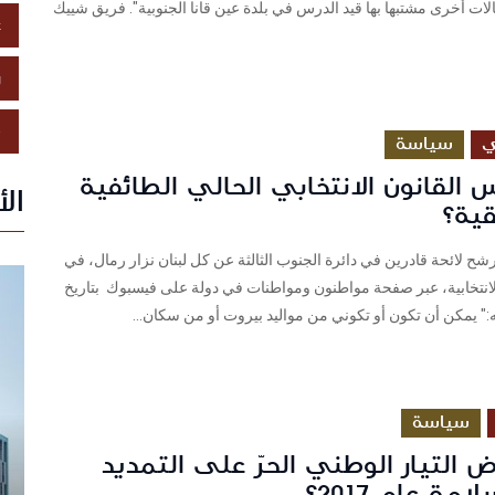
لات أخرى مشتبها بها قيد الدرس في بلدة عين قانا الجنوبية". فريق شييك
ع
ز
ص
ي
سياسة
القانون الانتخابي الحالي الطائفية
ال
قية؟
ح لائحة قادرين في دائرة الجنوب الثالثة عن كل لبنان نزار رمال، في
لانتخابية، عبر صفحة مواطنون ومواطنات في دولة على فيسبوك بتاريخ
سياسة
 التيار الوطني الحرّ على التمديد
مة عام 2017؟