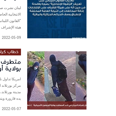
الانتخابية الح
"القانون اللبن
هيئة الإشراف ع
2022-05-09
خطاب كراه
متطرف ي
بولاية أ
امريكا تداول 
مركز بورتلاند 
مدينة بورتلاند
يده قارورة ويتج
2022-05-07