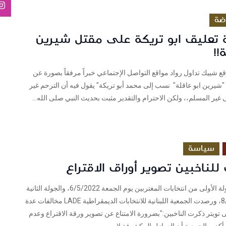
اضة
 تعليق ابو تريكة على مقتل شيرين
!!
قع شييك تداول رواد مواقع التواصل الإجتماعي خبراً مرفقاً بصورة عن
شيرين ابو عاقلة" نسب إلى محمد أبو تريكة" يقول فيه أن الترحم غير
 غير المسلم،، ولكن الاحترام والتقدير مثبت بحديث النبي صلى الله...
سياسة
لناخبين تصوير أوراق الاقتراع
لبنان بدأت الجولة الأولى من انتخابات المغتربين يوم الجمعة 6/5/2022، والجولة الثانية
الأحد 8/5/2022، ورصدت الجمعية اللبنانية للانتخابات الديمقراطية LADE مخالفات عدة
 تويتر ذكرت الناخبين:"بضرورة الامتناع عن تصوير ورقة الاقتراع وعدم