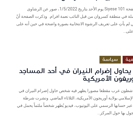
لبنان نشرت صفحة Siyese 101 يوم الأحد بتاريخ 1/5/2022، صور عن الرشاوى
اصلة في منطقة كسروان من قبل النائب نعمة افرام. وذكرت الصفحة أنّ
اني لم يأتِ على تعريف الرشوة الانتخابية بصورة واضحة في حين أنه على
لى...
ية
سياسة
حاول إضرام النيران في أحد المساجد
وريغون الأمريكية
ناشطون عرب مقطعا مصورا يظهر فيه شخص حاول إضرام النيران في
الإسلامي بولاية أوريجون الأمريكية، الثلاثاء الماضي. ونشرت شرطة
، عبر حسابها الرسمي على اليوتيوب، فيديو يُظهر شخصاً ملثماً يحمل في
ول بها حول المركز...