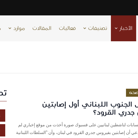
الأخبار
تصنيفات
فعاليات
المقالات
موارد
م
تص
حه
الجنوب اللبناني أول إصابتين
جدري القرود؟
غ
حسابات لناشطين لبنانيين على فسبوك صورة أخذت من موقع إخباري لم
خ
ي أن إصابتين بفيروس جدري القرود في لبنان، وأن:"السلطات اللبنانية