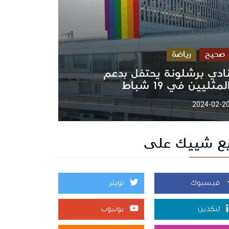
صحيح
رياضة
ادي برشلونة يحتفل بدعم
لمثليين في 19 شباط
2024-02-2
بع شييك على
فيسبوك
تويتر
لنكدين
يوتيوب