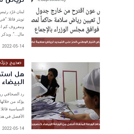
تويتر قائلا: “في
ومعروف كم اعت
مال….“. ويذكر 
2022-05-14
صحيح جزئ
هل استخد
البيضاء
يؤكد من خلالها
الأفضل في هذه ا
2022-05-14