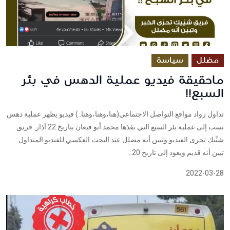
مضلل
سياسة
ماحقيقة فيديو عملية الدهس في بئر
السبع!!
تداول رواد مواقع التواصل الاجتماعي(هنا،وهنا،وهنا..) فيديو يظهر عملية دهس
نسب إلى عملية بئر السبع التي نفذها محمد أبو قيعان بتاريخ 22 آذار. فريق
شيِّيك تحرى الفيديو وتبين أنه مضلل عند البحث العكسي للفيديو المتداول
تبين أنه قديم ويعود إلى تاريخ 20...
2022-03-28