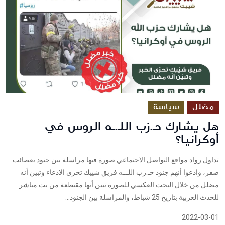
مضلل
سياسة
هل يشارك حـ.زب اللـ.ـه الروس في
أوكرانيا؟
تداول رواد مواقع التواصل الاجتماعي صورة فيها مراسلة بين جنود بعصائب
صفر، وادعوا أنهم جنود حـ.زب اللـ.ـه فريق شييك تحرى الادعاء وتبين أنه
مضلل من خلال البحث العكسي للصورة تبين أنها مقتطعة من بث مباشر
للحدث العربية بتاريخ 25 شباط، والمراسلة بين الجنود...
2022-03-01