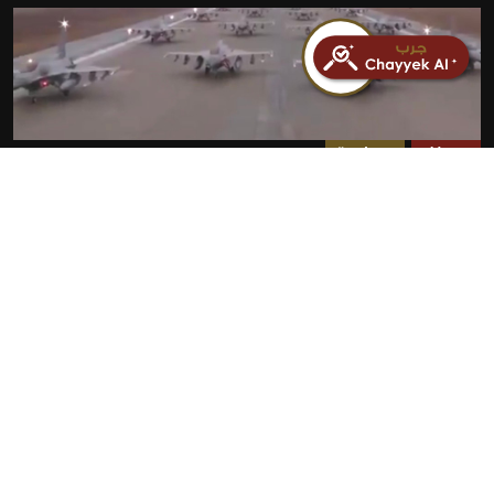
مضلل
سياسة
فيديو انطلاق طائرات مقاتلة أمريكية لضرب إيران مضلل
ويعود لـ 2012
2026-07-23
روابط سريعة
الأخبار
المقالات
من نحن
تواصل معنا