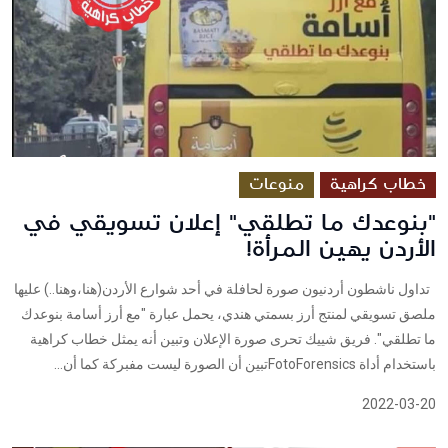
خطاب كراهية
منوعات
"بنوعدك ما تطلقي" إعلان تسويقي في
الأردن يهين المرأة!
تداول ناشطون أردنيون صورة لحافلة في أحد شوارع الأردن(هنا،وهنا..) عليها
ملصق تسويقي لمنتج أرز بسمتي هندي، يحمل عبارة "مع أرز أسامة بنوعدك
ما تطلقي". فريق شييك تحرى صورة الإعلان وتبين أنه يمثل خطاب كراهية
باستخدام أداة FotoForensicsتبين أن الصورة ليست مفبركة كما أن...
2022-03-20