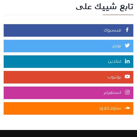
تابع شييك على
فيسبوك
تويتر
لنكدين
يوتيوب
انستغرام
ساوندكلاود