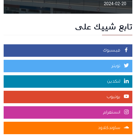
2024-02-20
تابع شييك على
فيسبوك
تويتر
لنكدين
يوتيوب
انستغرام
ساوندكلاود