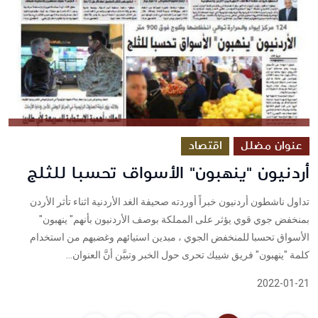
عنوان مضلل
اقتصاد
أردنيون "ينهبون" الأسواق تحسبا للثلج
تداول ناشطون أردنيون خبراً أوردته صحيفة الغد الأردنية اثناء تأثر الأردن
بمنخفض جوي قوي يؤثر على المملكة بوصف الأردنيون بأنهم" ينهبون"
الأسواق تحسبا للمنخفض الجوي ، مبدين استيائهم وغضبهم من استخدام
كلمة "ينهبون" فريق شييك تحرى حول الخبر وتبيَّن أنَّ العنوان...
2022-01-21