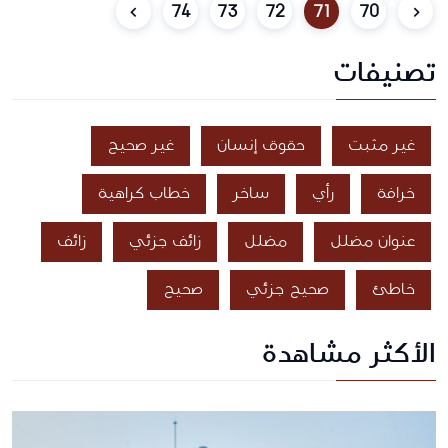
74
73
72
71
70
تصنيفات
غير مثبت
حقوق إنسان
غير صحيح
خرافة
رأي
ساخر
خطاب كراهية
عنوان مضلل
مضلل
زائف جزئي
زائف
خاطئ
صحيح جزئي
صحيح
الأكثر مشاهدة