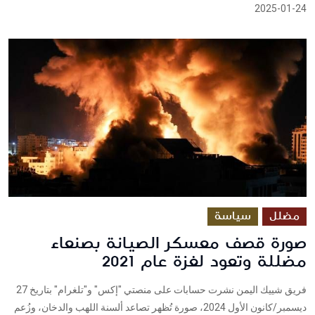
2025-01-24
مضلل
سياسة
صورة قصف معسكر الصيانة بصنعاء
مضللة وتعود لغزة عام 2021
فريق شييك اليمن نشرت حسابات على منصتي "إكس" و"تلغرام" بتاريخ 27
ديسمبر/كانون الأول 2024، صورة تُظهر تصاعد ألسنة اللهب والدخان، وزُعم