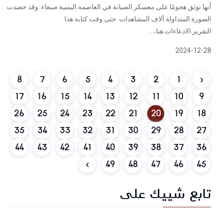
أنها توثق هجومًا على معسكر الصيانة في العاصمة اليمنية صنعاء. وقد حصدت
الصورة المتداولة آلاف المشاهدات حتى وقت كتابة هذا
التقرير.الادعاءات:هنا،...
2024-12-28
8
7
6
5
4
3
2
1
17
16
15
14
13
12
11
10
9
26
25
24
23
22
21
20
19
18
35
34
33
32
31
30
29
28
27
44
43
42
41
40
39
38
37
36
49
48
47
46
45
تابع شييك على