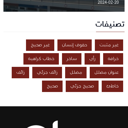
2024-02-20
تصنيفات
غير مثبت
حقوق إنسان
غير صحيح
خرافة
رأي
ساخر
خطاب كراهية
عنوان مضلل
مضلل
زائف جزئي
زائف
خاطئ
صحيح جزئي
صحيح