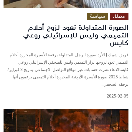
مضلل
سياسة
الصورة المتداولة تعود لزوج أحلام
التميمي وليس للإسرائيلي روعي
كايس
فريق شييك { الأردنصورة الرجل المتداولة برفقة الأسيرة المحررة أحلام
التميمي تعود لزوجها نزار التميمي وليس للصحفي الإسرائيلي روعي
كايسالادعاءنشرت حسابات عبر مواقع التواصل الاجتماعي بتاريخ 3 فبراير/
شباط 2025 صورة للأسيرة الأردنية المحررة أحلام التميمي يزعمون أنها
برفقة الصحفي...
2025-02-05