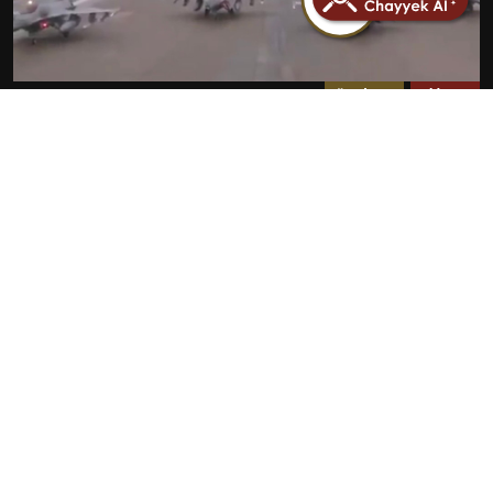
مضلل
سياسة
فيديو انطلاق طائرات مقاتلة أمريكية لضرب إيران مضلل
ويعود لـ 2012
2026-07-23
روابط سريعة
الأخبار
المقالات
من نحن
تواصل معنا
البنود و الظروف