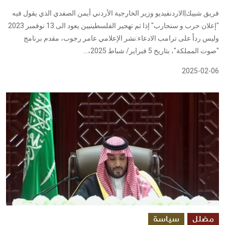
فريق شييك|الاردنفيديو وزير الخارجية الأردني أيمن الصفدي الذي يقول فيه
"إعلان حرب و سنحارب" إذا تم تهجير الفلسطينيين يعود الى 13 نوفمبر 2023
وليس رداً على ترامب الادعاء:نشر الإعلامي عامر رجوب، مقدم برنامج
"صوت المملكة"، بتاريخ 5 فبراير/ شباط 2025،...
2025-02-06
مضلل
سياسة