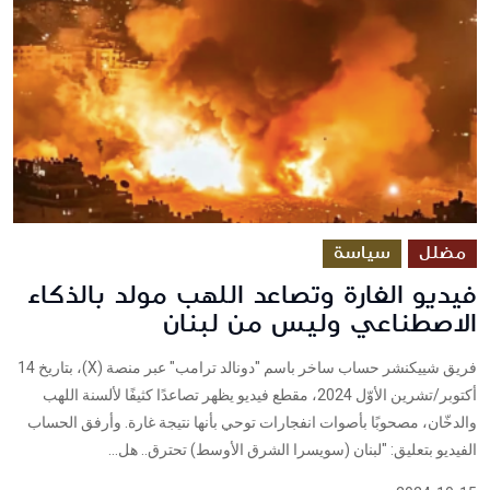
مضلل
سياسة
فيديو الغارة وتصاعد اللهب مولد بالذكاء
الاصطناعي وليس من لبنان
فريق شييكنشر حساب ساخر باسم "دونالد ترامب" عبر منصة (X)، بتاريخ 14
أكتوبر/تشرين الأوّل 2024، مقطع فيديو يظهر تصاعدًا كثيفًا لألسنة اللهب
والدخّان، مصحوبًا بأصوات انفجارات توحي بأنها نتيجة غارة. وأرفق الحساب
الفيديو بتعليق: "لبنان (سويسرا الشرق الأوسط) تحترق.. هل...