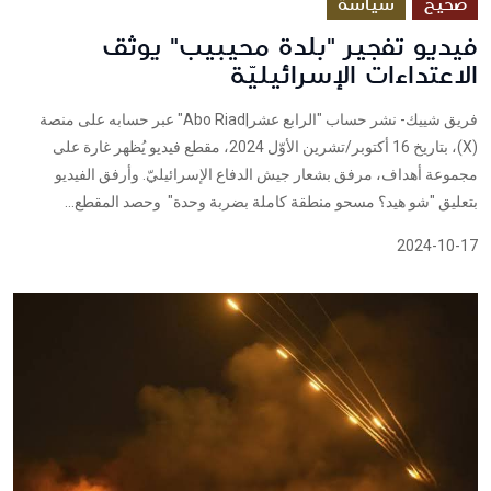
صحيح
سياسة
فيديو تفجير "بلدة محيبيب" يوثق
الاعتداءات الإسرائيليّة
فريق شييك- نشر حساب "الرابع عشر|Abo Riad" عبر حسابه على منصة
(X)، بتاريخ 16 أكتوبر/تشرين الأوّل 2024، مقطع فيديو يُظهر غارة على
مجموعة أهداف، مرفق بشعار جيش الدفاع الإسرائيليّ. وأرفق الفيديو
بتعليق "شو هيد؟ مسحو منطقة كاملة بضربة وحدة" وحصد المقطع...
2024-10-17