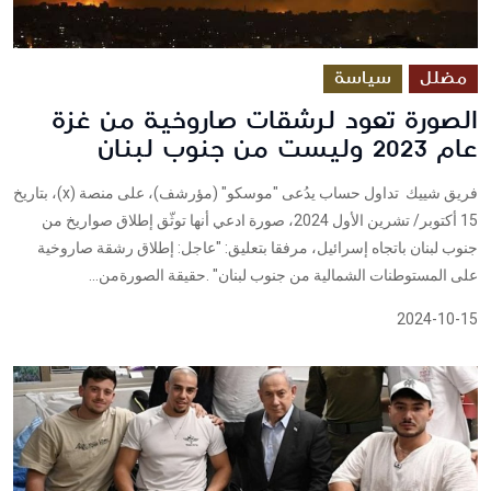
مضلل
سياسة
الصورة تعود لرشقات صاروخية من غزة
عام 2023 وليست من جنوب لبنان
فريق شييك تداول حساب يدُعى "موسكو" (مؤرشف)، على منصة (x)، بتاريخ
15 أكتوبر/ تشرين الأول 2024، صورة ادعي أنها توثّق إطلاق صواريخ من
جنوب لبنان باتجاه إسرائيل، مرفقا بتعليق: "عاجل: إطلاق رشقة صاروخية
على المستوطنات الشمالية من جنوب لبنان" .حقيقة الصورةمن...
2024-10-15