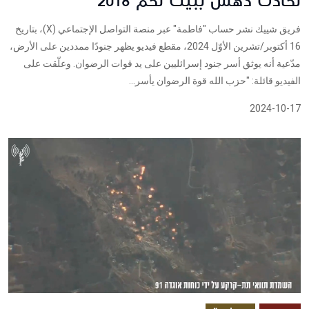
لحادث دهس ببيت لحم 2018
فريق شييك نشر حساب "فاطمة" عبر منصة التواصل الإجتماعي (X)، بتاريخ
16 أكتوبر/تشرين الأوّل 2024، مقطع فيديو يظهر جنودًا ممددين على الأرض،
مدّعية أنه يوثق أسر جنود إسرائليين على يد قوات الرضوان. وعلّقت على
الفيديو قائلة: "حزب الله قوة الرضوان يأسر...
2024-10-17