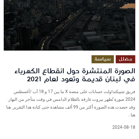
مضلل
سياسة
الصورة المنتشرة حول انقطاع الكهرباء
في لبنان قديمة وتعود لعام 2021
فريق شييكتداولت حسابات على منصة X ما بين 17 و 18 آب /أغسطس
2024 صورة تُظهر بيروت غارقة بالظلام الدامس في وقت متأخر من النهار.
وقد حصدت هذه الصورة أكثر من 99 ألف مشاهدة حتى كتابة هذا التقرير. هنا
هنا...
2024-08-18