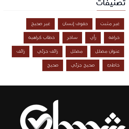
تصنيفات
غير مثبت
حقوق إنسان
غير صحيح
خرافة
رأي
ساخر
خطاب كراهية
عنوان مضلل
مضلل
زائف جزئي
زائف
خاطئ
صحيح جزئي
صحيح