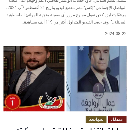
شييك: نسيم البتديني. عاود حساب ابوعميرالقاضي {علم وجهاد} على منصة
التواصل الإجتماعي "إكس" نشر مقطع فيديو بتاريخ 21 أغسطس/آب 2024،
مرفقًا بتعليق "نحن نقول ممنوع مرور أي سفينة متجهة للموانئ الفلسطينية
المحتلة…". وقد حصد الفيديو المتداول أكثر من 119 ألف مشاهدة...
2024-08-22
مضلل
سياسة