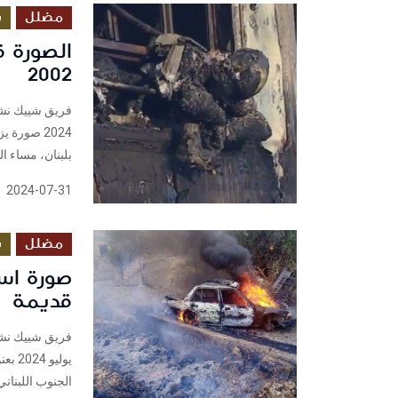
مضلل
س
الصورة 
2002
2024 صورة
بلبنان، مساء الثلاثاء 30 تموز/يوليو. وحصدت هذه الصورة أكثر
2024-07-31
مضلل
س
صورة اس
قديمة
يولي
الجنوب اللبناني " ، وق