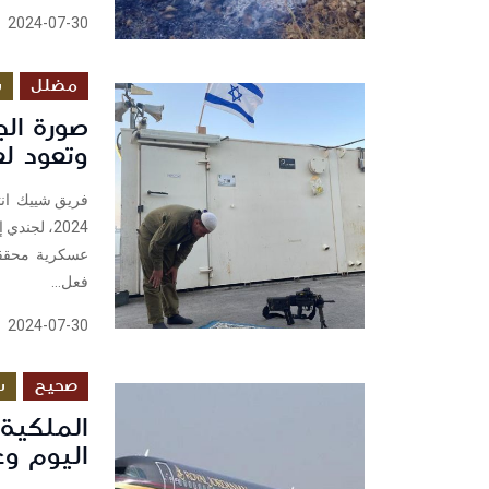
2024-07-30
مضلل
س
صورة ال
وتعود لعام
2024، لجن
فعل...
2024-07-30
صحيح
س
الملكية 
اليوم وغ