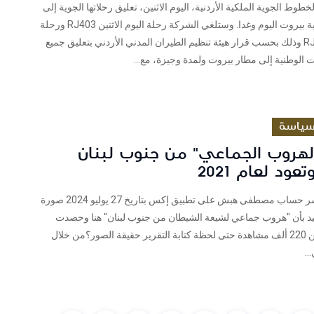
وط الجوية الملكية الأردنية، اليوم الاثنين، تعليق رحلاتها الجوية إلى
العاصمة اللبنانية بيروت اليوم وغدا. وستلغي الشركة رحلة اليوم الاثنين RJ403 ورحلة
غد الثلاثاء RJ407 وذلك بحسب قرار هيئة تنظيم الطيران المدني الأردني بتعليق جميع
الوطنية إلى مطار بيروت ولمدة وجيزة، مع...
ياسة
الهروب الجماعي" من جنوب لبنان
ود لعام 2021
فريق شييك نشر حساب مصطفى هبش على تطبيق إكس بتاريخ 27 يوليو 2024 صورة
يد بأن "هروب جماعي لشيعة الشيطان من جنوب لبنان" هنا وحصدت
الصورة أكثر من 220 ألف مشاهدة حتى لحظة كتابة التقرير.حقيقة الصور؟من خلال
..