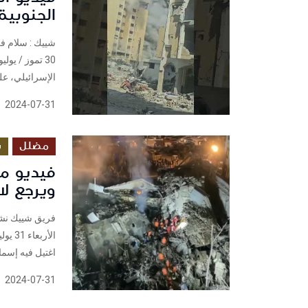
الجنوبي
الإسرائيلي، على
2024-07-31
مضلل
س
فيديو م
ويرجع ل
اغتيل فيه إسما
2024-07-31