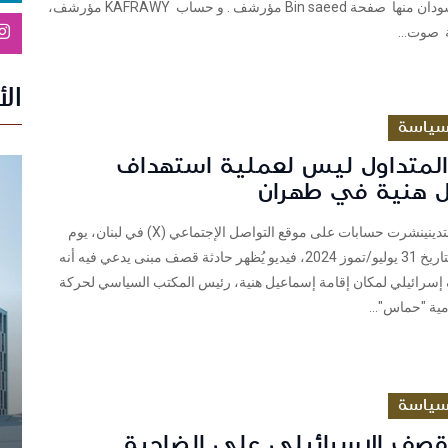
الأخيرة في السودان منها صفحة Bin saeed مؤرشف . و حساب KAFRAWY مؤرشف،
 صوت...
ال
ياسة
 المتداول ليس لعملية استهداف
 هنية في طهران
شييك: نسيم البتدينينشرت حسابات على موقع التواصل الإجتماعي (X) في لبنان، يوم
أمس الأربعاء بتاريخ 31 يوليو/تموز 2024، فيديو يُظهر حادثة قصف مبنى يدعي فيه أنه
 إسرائيلي لمكان إقامة إسماعيل هنية، رئيس المكتب السياسي لحركة
مية "حماس"...
ياسة
لقصف الإسرائيلي على الضاحية