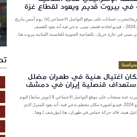
ة في بيروت قديم ويعود لقطاع غزة
ن
شييك : سلام فريحاتنشرت حسابات على موقع التواصل الاجتماعي (x) ،يوم أمس بتاريخ
ا
30 تموز / يوليو 2024 ، فيديو لحادثة قصف مبنى تدعي فيه أنه يعود للقصف
 مبنى في حارة حريك، بالضاحية الجنوبية للعاصمة اللبنانية بيروت هنا...
0
تص
ياسة
كان اغتيال هنية في طهران مضلل
غ
استهداف قنصلية إيران في دمشق
خ
فريق شييك نشرت عدة صفحات على موقع التواصل الاجتماعي X (تويتر سابقا) اليوم
الأربعاء 31 يوليو 2024، فيديو لصورة مكان محطم تدعي فيه، أنه يعود للمنزل الذي
ع
عيل هنية، قائد حركة حماس في طهران، هنا (مؤرشف ) وهنا...
ز