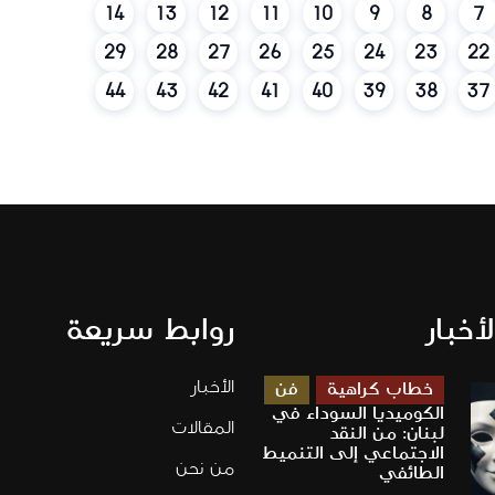
14
13
12
11
10
9
8
7
29
28
27
26
25
24
23
22
44
43
42
41
40
39
38
37
لأخبار
روابط سريعة
الأخبار
خطاب كراهية
فن
الكوميديا السوداء في
المقالات
لبنان: من النقد
الاجتماعي إلى التنميط
من نحن
الطائفي