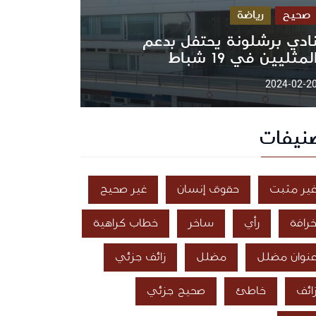
صحيح
رياضة
ادي برشلونة يحتفل بدعم
لمثليين في 19 شباط
2024-02-2
نيفات
ير مثبت
حقوق إنسان
غير صحيح
رافة
رأي
ساخر
خطاب كراهية
نوان مضلل
مضلل
زائف جزئي
ائف
خاطئ
صحيح جزئي