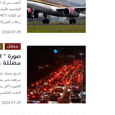
أعلنت شركة الخط
رحلات الشركات 
2024-07-29
مضلل
س
صورة " 
مضللة وتع
مرفقة بخبر يف
البحث العكسي.
2024-07-29