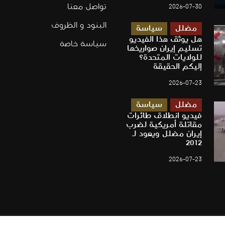
تواصل معنا
2026-07-30
البنود و الظروف
مضلل
سياسة
هل يوثق هذا الفيديو
سياسة خاصة
تسليم إيران صواريخها
للولايات المتحدة؟
إليكم الحقيقة
2026-07-23
مضلل
سياسة
فيديو انطلاق طائرات
مقاتلة أمريكية لضرب
إيران مضلل ويعود لـ
2012
2026-07-23