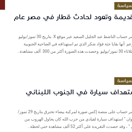
ص
ياسة
قديمة وتعود لحادث قطار في مصر عام
فريق شييك نشر حساب الناشط عبد الجليل السعيد عبر موقع X بتاريخ 30 تموز/يوليو
 يزعم أنها بقايا جثة فؤاد شكر الذي تم استهدافه في الضاحية الجنوبية
 من 300 ألف مشاهدة...
ياسة
تهداف سيارة في الجنوب اللبناني
فريق شييك نشر حساب على منصة إكس صورة لمركبة بيضاء تحترق بتاريخ 29 تموز/
و 2024 بعنوان " استهداف سيارة لقيادي من حزب الله كان يحاول الهروب من
د حصدت التغريدة على أكثر 52 ألف مشاهدة حتى لحظة...