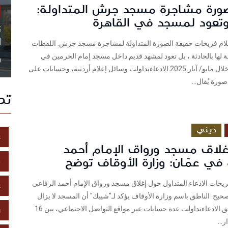
ورة مشاجرة مسجد جرش المتداولة:
تعود لمسجد في القاهرة
ن
ا
سلام فريحات حقيقة الصورة المتداولة لمشاجرة مسجد جرش. اللقطات
ة لها بالحادثة ، بل تعود لمشهد قديم داخل مسجد إمام الحرمين في
0
القاهرة بمصر خلال مايو/ آيار 2025.الادعاءتداولت وسائل إعلام أردنية، وحسابات على
رة يُقال...
تص
ديني
غ
غلاق مسجد ورواق الإمام أحمد
في عمّان: وزارة الأوقاف توضح
خ
يحات الادعاء المتداول حول إغلاق مسجد ورواق الإمام أحمد الرفاعي
ع
حيح. الناطق باسم وزارة الأوقاف يؤكد لـ"شييك" أن المسجد لا يزال
مفتوحًا ولم يُغلق.الادعاءتداولت عدة حسابات عبر مواقع التواصل الاجتماعي، بين 16
ز