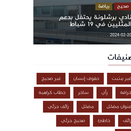
صحيح
رياضة
ادي برشلونة يحتفل بدعم
لمثليين في 19 شباط
2024-02-2
نيفات
ير مثبت
حقوق إنسان
غير صحيح
رافة
رأي
ساخر
خطاب كراهية
نوان مضلل
مضلل
زائف جزئي
ائف
خاطئ
صحيح جزئي