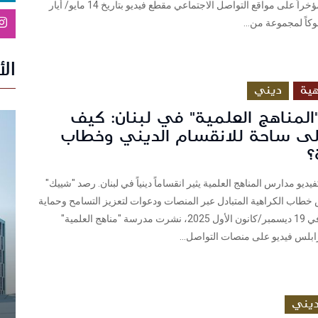
للحادثة. رُصد مؤخراً على مواقع التواصل الاجتماعي مقطع فيديو بتاريخ 14 مايو/ أيار
ال
ية
ديني
المناهج العلمية" في لبنان: كيف
لى ساحة للانقسام الديني وخطاب
؟
يديو مدارس المناهج العلمية يثير انقساماً دينياً في لبنان. رصد "شييك"
طاب الكراهية المتبادل عبر المنصات ودعوات لتعزيز التسامح وحماية
حقوق الطفل.في 19 ديسمبر/كانون الأول 2025، نشرت مدرسة "مناهج العلمية"
ابلس فيديو على منصات التواصل...
يني