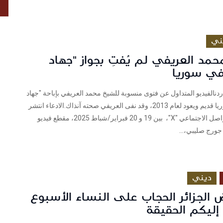
ص
ني
مد العريفي لم يُفتِ بجواز "جهاد
في سوريا
دنالفيديو المتداول عن فتوى منسوبة للشيخ محمد العريفي بإباحة "جهاد
النكاح" في سوريا قديم ويعود لعام 2013، وقد نفى العريفي صحته آنذاك.الادعاء انتشر
على منصة التواصل الاجتماعي "X"، بين 19 و 20 فبراير/شباط 2025، مقطع فيديو
جورج صليبي،...
ديني
الجزائر الحجاب على النساء الأسبوع
إليكم الحقيقة