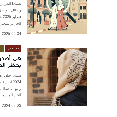
شييك| الجزائرل
فب
الجزائر ستعلن..
2025-02-04
صحيح
د
هل أصدر 
بحظر الح
2024 أخبا
ومنع الاحتفال 
الخبر المنشور أث
2024-06-23