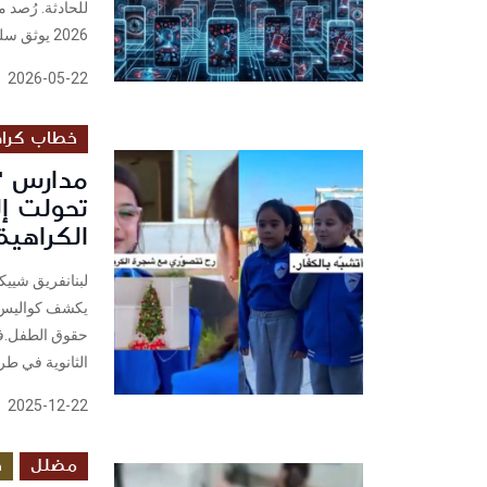
2026 يوثق سلوكاً لمجموعة من...
2026-05-22
خطاب كراه
مدارس "
تحولت إ
الكراهية
لبنانفريق شييكف
يكشف كواليس خ
الثانوية في طر
2025-12-22
مضلل
د