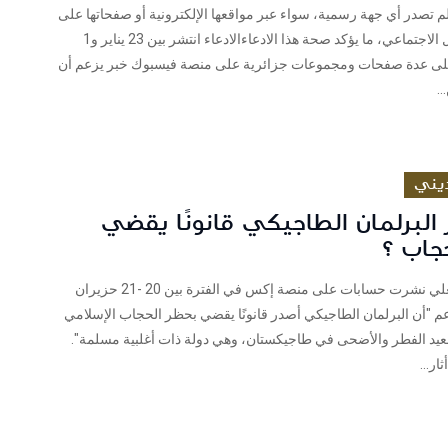
م تصدر أي جهة رسمية، سواء عبر مواقعها الإلكترونية أو صفحاتها على
وسائل التواصل الاجتماعي، ما يؤكد صحة هذا الادعاءالادعاء انتشر بين 23 يناير و1
راير 2025 على عدة صفحات ومجموعات جزائرية على منصة فيسبوك خبر يزعم أن
.
يني
البرلمان الطاجيكي قانونًا يقضي
جاب ؟
شييك: حنان العلي نشرت حسابات على منصة إكس في الفترة بين 20 -21 حزيران
ر تزعم "أن البرلمان الطاجيكي أصدر قانونًا يقضي بحظر الحجاب الإسلامي
بعيد الفطر والأضحى في طاجيكستان، وهي دولة ذات أغلبية مسلمة".
ار...