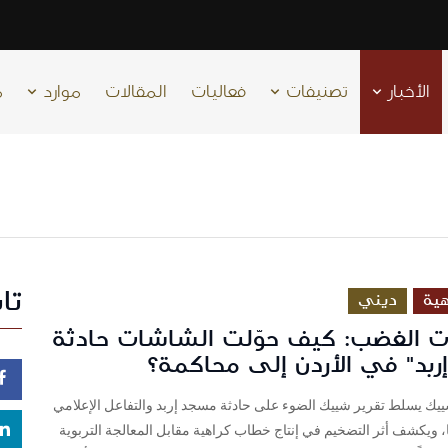
الأخبار
تصنيفات
فعاليات
المقالات
موارد
م
تا
ية
ديني
ات الغضب: كيف حوّلت الشاشات حادثة
ربد" في الأردن إلى محاكمة؟
ييك يسلط تقرير شييك الضوء على حادثة مسجد إربد والتفاعل الإعلامي
 ويكشف أثر التضخيم في إنتاج خطاب كراهية مقابل المعالجة التربوية