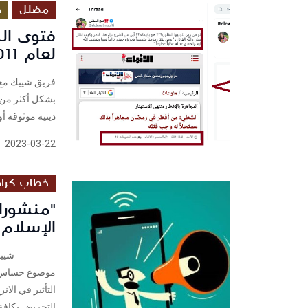
مضلل
د
فتوى ال
لعام 2011
فريق شييك مع ح
بشكل أكثر من ا
دينية موثوقة أو
2023-03-22
خطاب كراه
"منشورات
الإسلام
شييك: حنان ا
موضوع حساس جد
التأثير في الان
التحريض بكافة