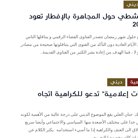
يني
شطي حول المجاهرة بالإفطار تعود
لول شهر رمضان تتصدر الفتاوى الفضاء الرقمي و يتناقلها الناس
لأيام العادية دون التأكد من الفتوى التي يتناقلونها صحيحة من مصادر
 لا ، فما الهدف من إعادة نشر الكثير من الفتاوى القديمة...
ية
ديني
 إعلامية" تدعو للكراهية اتجاه
لعلي يقع الموضوع الديني على درجة عالية من الأهمية لكونه
ا على مختلف الأصعدة منها السياسي والاجتماعي وأيضا سريع
زلاق الى العنف والكراهية إذا ما أسيء استخدامه .يكثر الكلام عن
 اشكاله وخصوصا التحريض...