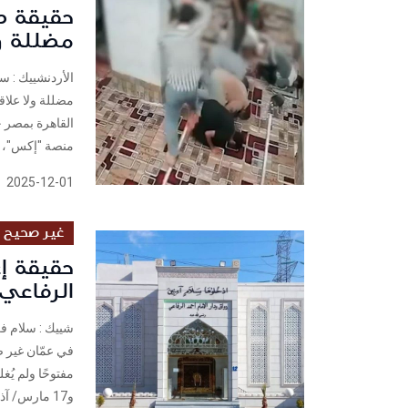
حقيقة ص
مضللة و
الأردنشييك : 
مضللة ولا علاق
منصة "إكس"، صو
2025-12-01
غير صحيح
حقيقة إ
الرفاعي 
شييك : سلام فر
في عمّان غير ص
و17 مارس/ آذار...