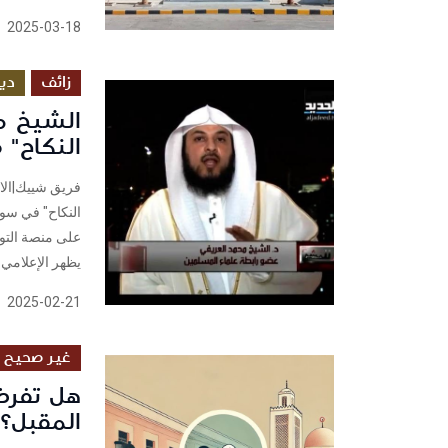
2025-03-18
زائف
دي
الشيخ مح
النكاح" 
فريق شييك|الار
يظهر الإعلامي 
2025-02-21
غير صحيح
هل تفرض 
المقبل؟ 