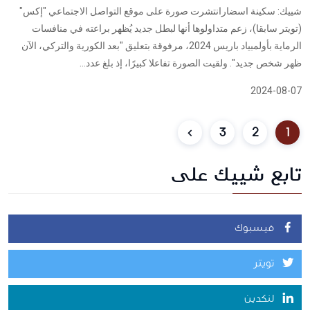
شييك: سكينة اسضارانتشرت صورة على موقع التواصل الاجتماعي "إكس"
(تويتر سابقا)، زعم متداولوها أنها لبطل جديد يُظهر براعته في منافسات
الرماية بأولمبياد باريس 2024، مرفوقة بتعليق "بعد الكورية والتركي، الآن
ظهر شخص جديد". ولقيت الصورة تفاعلا كبيرًا، إذ بلغ عدد...
2024-08-07
3
2
1
تابع شييك على
فيسبوك
تويتر
لنكدين