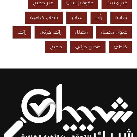
غير مثبت
حقوق إنسان
غير صحيح
خرافة
رأي
ساخر
خطاب كراهية
عنوان مضلل
مضلل
زائف جزئي
زائف
خاطئ
صحيح جزئي
صحيح