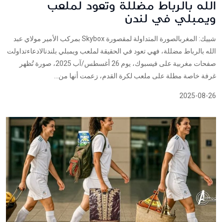
الله بالرباط مضللة وتعود لملعب
ويمبلي في لندن
شييك: المغربالصورة المتداولة لمقصورة Skybox بمركب الأمير مولاي عبد
الله بالرباط مضللة، فهي تعود في الحقيقة لملعب ويمبلي بلندنالادعاءتداولت
صفحات مغربية على فيسبوك، يوم 26 أغسطس/آب 2025، صورة تُظهر
غرفة خاصة مطلة على ملعب لكرة القدم، زعمت أنها من...
2025-08-26