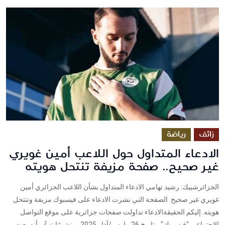
زائف
رياضة
الادعاء المتداول حول اللاعب أمين غويري
غير صحيح.. صفحة مزيفة تنتحل هويته
الجزائرشييك: رشيد تهامي الادعاء المتداول بشأن اللاعب الجزائري أمين
غويري غير صحيح. الصفحة التي نشرت الادعاء على فيسبوك مزيفة وتنتحل
هويته. إليكم الحقيقةالادعاء تداولت صفحات جزائرية على موقع التواصل
الاجتماعي "فيسبوك"، بتاريخ 26 مارس/آذار 2025، منشورًا تزعُم أنه يعود