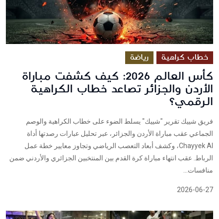
خطاب كراهية
رياضة
كأس العالم 2026: كيف كشفت مباراة
الأردن والجزائر تصاعد خطاب الكراهية
الرقمي؟
فريق شييك تقرير "شييك" يسلط الضوء على خطاب الكراهية والوصم
الجماعي عقب مباراة الأردن والجزائر، عبر تحليل عبارات رصدتها أداة
Chayyek AI، وكشف أبعاد التعصب الرياضي وتجاوز معايير خطة عمل
الرباط. عقب انتهاء مباراة كرة القدم بين المنتخبين الجزائري والأردني ضمن
منافسات...
2026-06-27