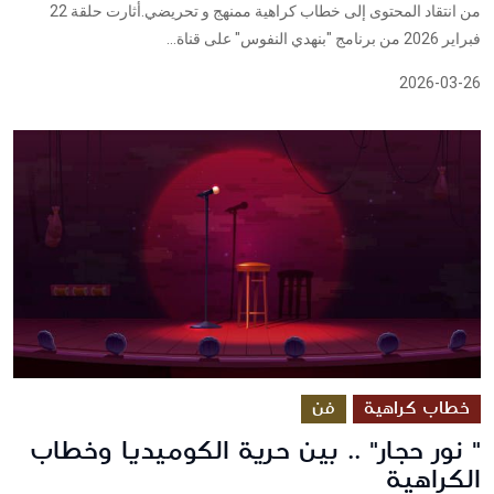
من انتقاد المحتوى إلى خطاب كراهية ممنهج و تحريضي.أثارت حلقة 22
فبراير 2026 من برنامج "بنهدي النفوس" على قناة...
2026-03-26
خطاب كراهية
فن
" نور حجار" .. بين حرية الكوميديا وخطاب
الكراهية