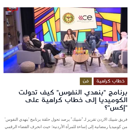
خطاب كراهية
فن
برنامج "بنهدي النفوس" كيف تحولت
الكوميديا إلى خطاب كراهية على
"إكس"؟
فريق شييك الاردن تقرير لـ "شييك" يرصد تحول حلقة برنامج 'بنهدي النفوس'
من كوميديا رمضانية إلى إساءة للمرأة الأردنية؛ حيث انحرف الفضاء الرقمي