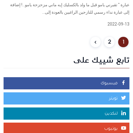
عبارة " تقبرني يامو قبل ما ولد بالكسليك إيه ماني مزحزحة يامو…! إضافة
إلى عبارة نداء رسمي للنازحين الراغبين بالعودة إلى...
2022-09-13
2
1
تابع شييك على
فيسبوك
تويتر
لنكدين
يوتيوب