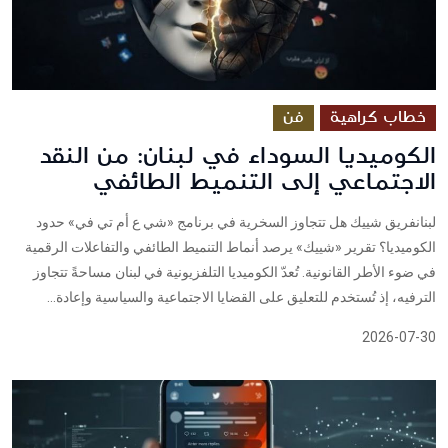
خطاب كراهية
فن
الكوميديا السوداء في لبنان: من النقد
الاجتماعي إلى التنميط الطائفي
لبنانفريق شييك هل تتجاوز السخرية في برنامج «شي ع أم تي في» حدود
الكوميديا؟ تقرير «شييك» يرصد أنماط التنميط الطائفي والتفاعلات الرقمية
في ضوء الأطر القانونية. تُعدّ الكوميديا التلفزيونية في لبنان مساحةً تتجاوز
الترفيه، إذ تُستخدم للتعليق على القضايا الاجتماعية والسياسية وإعادة...
2026-07-30