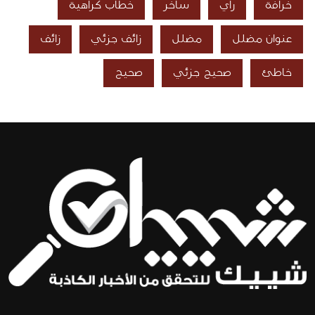
خرافة
رأي
ساخر
خطاب كراهية
عنوان مضلل
مضلل
زائف جزئي
زائف
خاطئ
صحيح جزئي
صحيح