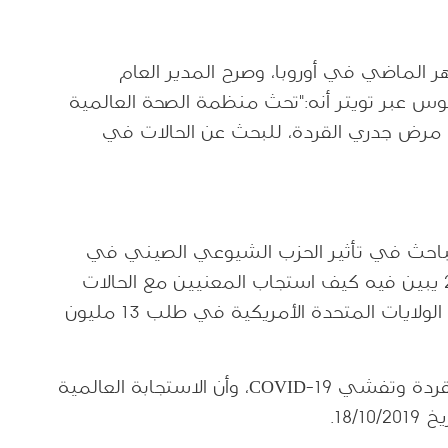
 الماضي في أوروبا، وصرح المدير العام
 عبر تويتر أنه:"تحث منظمة الصحة العالمية
 مرض جدري القردة، للبحث عن الحالات في
باحث في تأثير الحزب الشيوعي الصيني في
تفشي COVID-19، مقالا بتاريخ 20/5/2022 يبين فيه كيف استجاب المعنيين مع الحالات
الأولى لجدري القردة، وعن جهوزية حكومة الولايات المتحدة الأمريكية في طلب 13 مليون
وشبه سنجر بين سيناريو تفشي جدري القردة وتفشي COVID-19، وأن الاستجابة العالمية