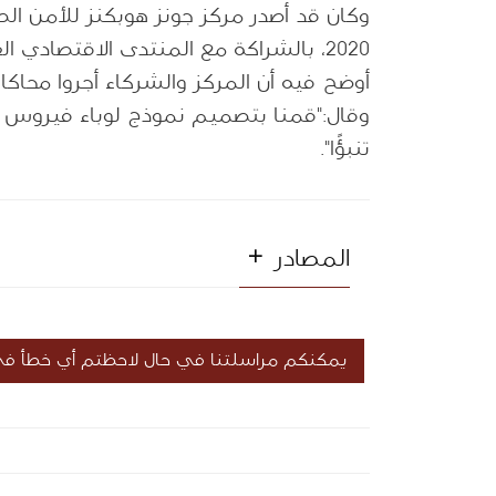
2020، بالشراكة مع المنتدى الاقتصادي العالمي ومؤسسة بيل وميليندا جيتس،
وقال:"قمنا بتصميم نموذج لوباء فيروس كو
تنبؤًا".
المصادر
يمكنكم مراسلتنا في حال لاحظتم أي خطأ في 