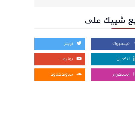
بع شييك على
فيسبوك
تويتر
لنكدين
يوتيوب
انستغرام
ساوندكلاود