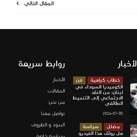
المقال التالي
سل رسالة
لأخبار
روابط سريعة
الأخبار
خطاب كراهية
فن
الكوميديا السوداء في
المقالات
لبنان: من النقد
الاجتماعي إلى التنميط
من نحن
الطائفي
تواصل معنا
2026-07-30
البنود و الظروف
مضلل
سياسة
هل يوثق هذا الفيديو
سياسة خاصة