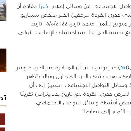
واصل الاجتماعي عن وسائل إعلام
خبرا
مفاده أن
 العام 2021 تنبأت بتفشي جدري القردة مرفقين الخبر ملخص سيناريو،
وادعوا أن تمرين المحاكاة الذي أجراه مؤتمر ميونخ للأمن اعتمد تاريخ 15/5/2022 تاريخا
وع نفسه الذي بدأ فيه اكتشاف الإصابات الأولى
(
Nt
I) عبر تويتر، تبين أن المبادرة غير الحزبية وغير
في 24 من الشهر الماضي، بهدف نفي الخبر المتداول وقالت:"ظهر
نافذ وسائل التواصل الاجتماعي، مشيرًا إلى أن
 لمرض جدري القردة مع تاريخ بدء يتزامن تقريبًا
تص
 بعض أنشطة وسائل التواصل الاجتماعي
الأمور إلى نصابها".
غ