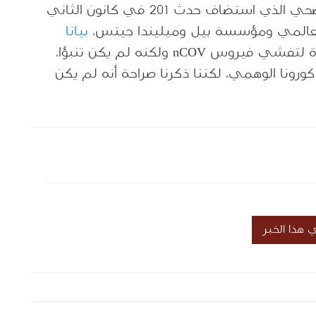
وكان قد أصدر مركز جونز هوبكنز للأمن الصحي الذي استضاف حدث 201 في كانون الثاني
بيانا
أوضح فيه أن المركز والشركاء أجروا محاكاة لتفشي فيروس nCOV ولكنه لم يكن تنبؤا،
رونا الوهمي، لكننا ذكرنا صراحة أنه لم يكن
هذا الخبر