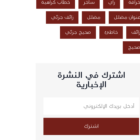
رافة
رأي
ساخر
خطاب كراهية
نوان مضلل
مضلل
زائف جزئي
ائف
خاطئ
صحيح جزئي
حيح
اشترك في النشرة
الإخبارية
اشترك