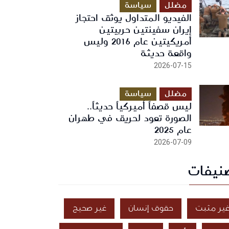
مضلل
سياسة
الفيديو المتداول يوثق احتجاز
إيران سفينتين حربيتين
أمريكيتين عام 2016 وليس
واقعة حديثة
2026-07-15
مضلل
سياسة
ليس قصفاً أميركياً حديثاً..
الصورة تعود لحريق في طهران
عام 2025
2026-07-09
نيفات
ير مثبت
حقوق إنسان
غير صحيح