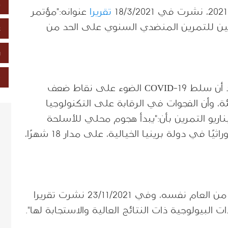
خ
تقريرا
عنوانه:"مؤتمر
ميين للتمرين المنضدي السنوي على الحد من
ع
ز
ص
وعللت أن غاية المؤتمر الحاجة الملحة، بعد أن سلط COVID-19 الضوء على نقاط ضعف
، وأن الفجوات في الرقابة على التكنولوجيا
ناريو التمرين بأن:"يبدأ هجوم محلي للأسلحة
البيولوجية بفيروس جدري القردة المعدل وراثيًا في دولة برينيا الخيالية، على مدار 18 شهرًا،
وأشارت NTI أن تقريرا كاملا سينشر لاحقا من العام نفسه، وفي 23/11/2021 نشرت تقريرا
ت البيولوجية ذات النتائج العالية والاستجابة لها".