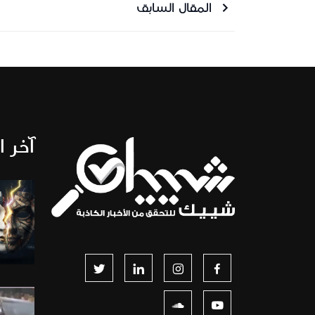
المقال السابق
أر
آخر ا