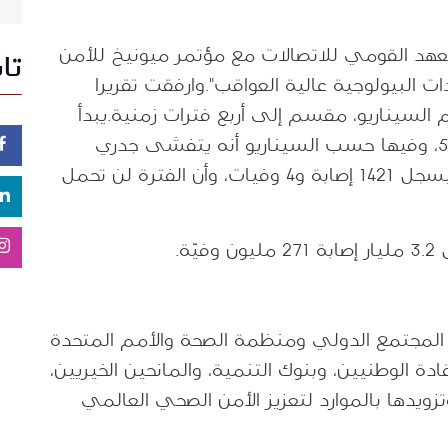
 في آذار 2021:"اشترك المعهد القومي للاتصالات مع مؤتمر ميونيخ للأمن
تا
ت البيولوجية عالية العواقب".وارفقت تقريرا
سيناريو، مقسم إلى أربع فترات زمنية.يبدأ
بالفترة الأولى من التاريخ ما بين 15/5 و5/6، وفيها حسب السيناريو أنه يتفشى جدري
القردة في برينيا -مكان غير واقعي- وسيسجل 1421 إصابة و4 وفيات، وأن الفترة لن تحمل
 المجتمع الدولي ومنظمة الصحة والأمم المتحدة
ة الوطنيين، وبنوك التنمية، والمانحين الخيريين،
زويدها بالموارد لتعزيز الأمن الصحي العالمي