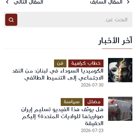
المقال السابق
المقال التالي
آخر الأخبار
أرسل رسالة
خطاب كراهية
فن
الكوميديا السوداء في لبنان: من النقد
الاجتماعي إلى التنميط الطائفي
2026-07-30
مضلل
سياسة
هل يوثق هذا الفيديو تسليم إيران
صواريخها للولايات المتحدة؟ إليكم
الحقيقة
2026-07-23