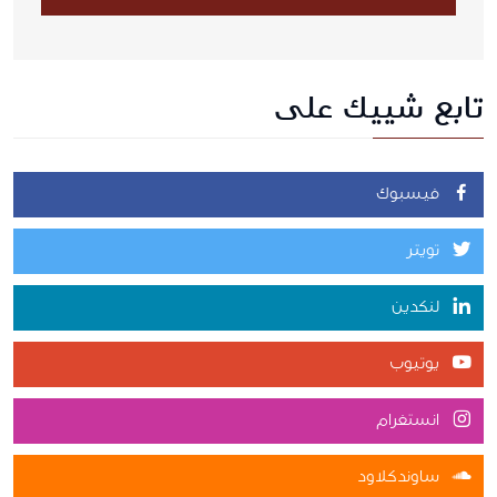
تابع شييك على
فيسبوك
تويتر
لنكدين
يوتيوب
انستغرام
ساوندكلاود