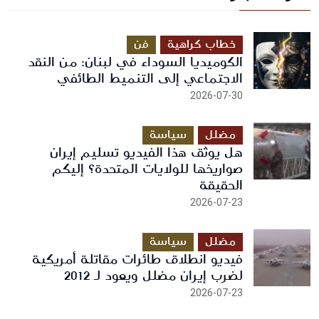
أرسل رسالة
خطاب كراهية
فن
الكوميديا السوداء في لبنان: من النقد
الاجتماعي إلى التنميط الطائفي
2026-07-30
مضلل
سياسة
هل يوثق هذا الفيديو تسليم إيران
صواريخها للولايات المتحدة؟ إليكم
الحقيقة
2026-07-23
مضلل
سياسة
فيديو انطلاق طائرات مقاتلة أمريكية
لضرب إيران مضلل ويعود لـ 2012
2026-07-23