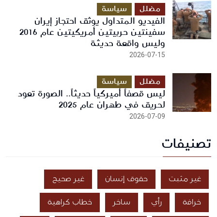
مضلل
سياسة
الفيديو المتداول يوثق احتجاز إيران
سفينتين حربيتين أمريكيتين عام 2016
وليس واقعة حديثة
2026-07-15
مضلل
سياسة
ليس قصفاً أميركياً حديثاً.. الصورة تعود
لحريق في طهران عام 2025
2026-07-09
تصنيفات
غير مثبت
حقوق إنسان
غير صحيح
خرافة
رأي
ساخر
خطاب كراهية