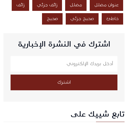
عنوان مضلل
مضلل
زائف جزئي
زائف
خاطئ
صحيح جزئي
صحيح
اشترك في النشرة الإخبارية
اشترك
تابع شييك على