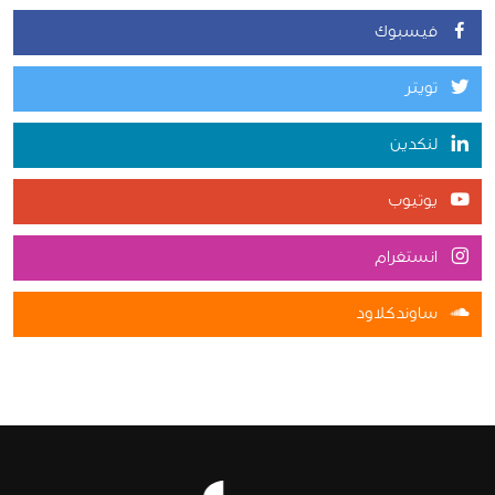
فيسبوك
تويتر
لنكدين
يوتيوب
انستغرام
ساوندكلاود