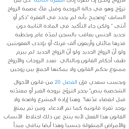
الأزواج ولكن إذا نظرنا إلى
الفقرة الثانية
كلّ من
تزوّج وهو في حالة الزوجية وقبل فكّ عصمة الزواج
السابق "وصحيح بأنه لم يحدد في الفقرة "ذكر أو
أنثى " ولكن جاء التأكيد في المادة الثانية دون
تحديد الجنس يعاقب بالسجن لمدّة عام وبخطية
قدرها مائتان وأربعون ألف فرنك أو بإحدى العقوبتين،
ولو أنّ الزواج الجديد ولو أنّ الزواج الجديد لم يبرم
طبق أحكام القانون.وبالتالي تعدد الزوجات والأزواج
ممنوع بحكم القانون ولا يمكنها الجمع بين زوجين
وبحسب سعدي فإن
الفصل 20
من قانون الأحوال
الشخصية ينص" يحجر التزوّج بزوجة الغير أو معتدّته
قبل انقضاء عدّتها" .وهنا إرادة المشرع واضحة ولا
يوجد ثغرة قانونية كما تم الادعاء ومن ثم يمتع
القانون هذا الفعل لأنه ينتج عن ذلك اختلاط الأنساب
والأمراض المنقولة جنسيا وهذا أيضا ينافي مبدأ