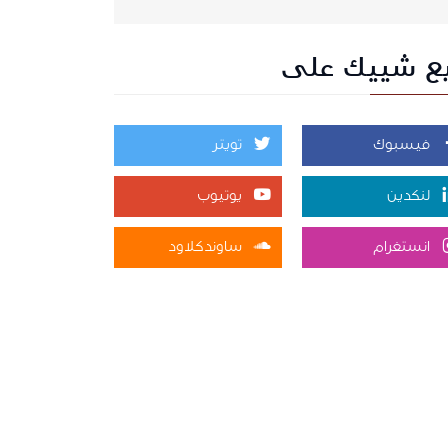
بع شييك على
فيسبوك
تويتر
لنكدين
يوتيوب
انستغرام
ساوندكلاود