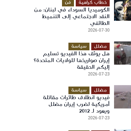
خطاب كراهية
فن
الكوميديا السوداء في لبنان: من
النقد الاجتماعي إلى التنميط
الطائفي
2026-07-30
مضلل
سياسة
هل يوثق هذا الفيديو تسليم
إيران صواريخها للولايات المتحدة؟
إليكم الحقيقة
2026-07-23
مضلل
سياسة
فيديو انطلاق طائرات مقاتلة
أمريكية لضرب إيران مضلل
ويعود لـ 2012
2026-07-23