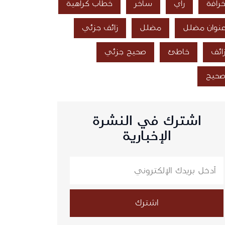
رافة
رأي
ساخر
خطاب كراهية
نوان مضلل
مضلل
زائف جزئي
ائف
خاطئ
صحيح جزئي
حيح
اشترك في النشرة
الإخبارية
اشترك