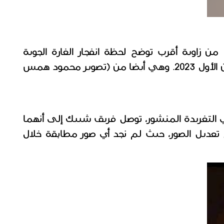
 من زاوية أقرب توضح لحظة انفجار الغارة الجوية 
الإسرائيلية على غزة في 9 أكتوبر/ تشرين الأول 2023. وهي أيضا من (تصوير محمود همس 
وعند البحث عن الصورة الثالثة والرابعة في التغريدة المنشور، توصل فريق شييك إلى أنهما 
تم تعديلهما رقميا من خلال إحدى برامج تعديل الصور، حيث لم نجد أي صور مطابقة خلال 