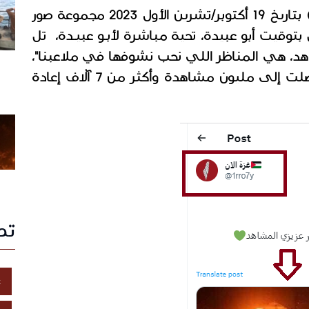
 عبر موقع (x) بتاريخ 19 أكتوبر/تشرين الأول 2023 مجموعة صور 
، 
تحية مباشرة لأبـو عبيـدة،  تل 
أبيب بتولع استمتع بالمنظر عزيزي المشاهد، هي المناظر اللي نحب نشوفها في ملاعبنا"، 
وانتشرت التغريدة على نطاق واسع ووصلت إلى مليون مشاهدة وأكثر من 7 آلاف إعادة 
تص
غ