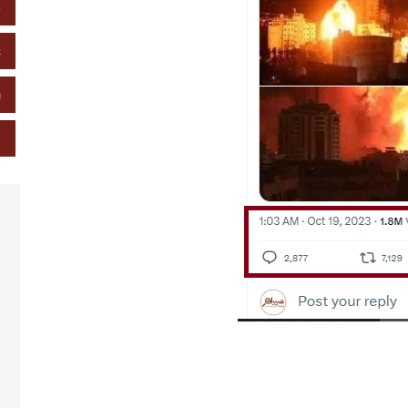
خ
ع
ز
ص