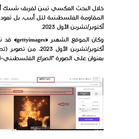
أكتوبر/تشرين الأول 2023.
وكان الموقع الشهير «gettyimages» قد نشر الصور على مرحلتين؛
بعنوان على الصورة "الصراع الفلسطيني-ال