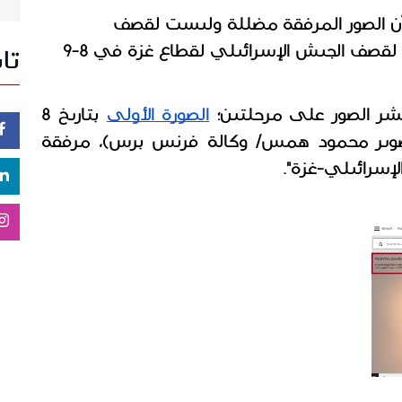
خلال البحث العكسي تبين لفريق شييك أن الصور المرفقة مضللة وليست لقصف 
المقاومة الفلسطينية لتل أبيب، بل تعود لقصف الجيش الإسرائيلي لقطاع غزة في 8-9 
تا
الصورة الأولى
 بتاريخ 8 
أكتوبر/تشرين الأول 2023، من تصوير (تصوير محمود همس/ وكالة فرنس برس)، مرفقة 
إسرائيلي-غزة". 