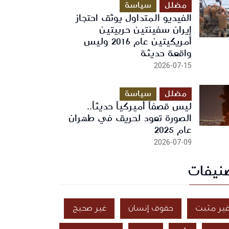
مضلل
سياسة
الفيديو المتداول يوثق احتجاز
إيران سفينتين حربيتين
أمريكيتين عام 2016 وليس
واقعة حديثة
2026-07-15
مضلل
سياسة
ليس قصفاً أميركياً حديثاً..
الصورة تعود لحريق في طهران
عام 2025
2026-07-09
نيفات
ير مثبت
حقوق إنسان
غير صحيح