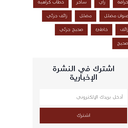
رافة
رأي
ساخر
خطاب كراهية
نوان مضلل
مضلل
زائف جزئي
ائف
خاطئ
صحيح جزئي
حيح
اشترك في النشرة
الإخبارية
اشترك