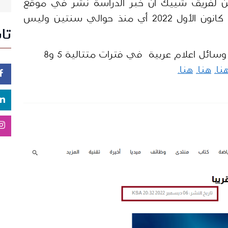
ن لفريق شييك أن خبر الدراسة نشر في موقع 
 منشور بالفعل  بتاريخ 6 كانون الأول 2022 أي منذ حوالي سنتين وليس 
تا
وبالبحث أكثر تبين أن الخبر نُشر على عدة وسائل اعلام عربية  في فترات متتالية 5 و8 
نا.
هنا.
هنا.