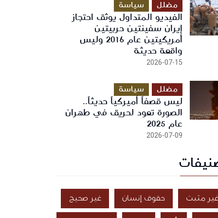
مضلل
سياسة
الفيديو المتداول يوثق احتجاز
إيران سفينتين حربيتين
أمريكيتين عام 2016 وليس
واقعة حديثة
2026-07-15
مضلل
سياسة
ليس قصفاً أميركياً حديثاً..
الصورة تعود لحريق في طهران
عام 2025
2026-07-09
نيفات
ير مثبت
حقوق إنسان
غير صحيح