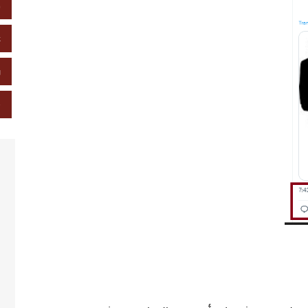
خ
ع
ز
ص