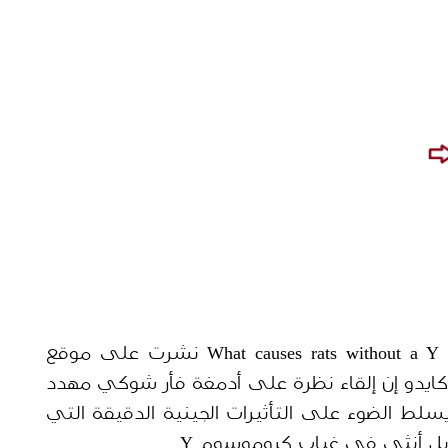
What causes rats with نشرت على موقع
 في 31 يناير 2019 بجامعة هوكايدو إن إلقاء نظرة على أدمغة فأر شوكي مهدد 
بالانقراض قبالة سواحل اليابان يمكن أن يسلط الضوء على التأثيرات الجينية الدقيقة التي 
ابل أنثى في غياب كروموسوم Y.