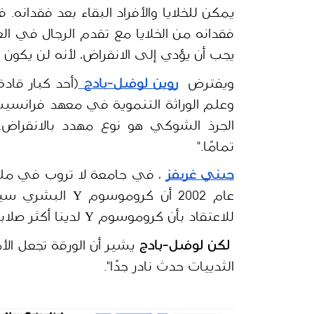
يجب أن يؤدي إلى الانقراض، لأنه لن يكون ه
ويفترض 
روبن لوفيل-بادج 
تمامًا."
جيني غريفز
للاعتقاد بأن كروموسوم Y لدينا أكثر صلابة من كروموسوم الجرذ الشوكي"،
لكن لوفيل-بادج 
الثدييات حدث نادر جدًا".