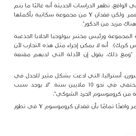
يمكن للخلايا والأفراد البقاء بعد فقدانه. في الواقع، تظهر الدراسات الحديثة أنه غالبًا ما يتم 
فقدانه من الخلايا مع تقدم الرجال في العمر. ولكن فقدان Y من مجموعة سكانية بأكملها 
ناك مزيد من الذكور".
(أحد كبار قادة المجموعة ورئيس مختبر بيولوجيا الخلايا الجذعية 
وعلم الوراثة التنموية في معهد فرانسيس كريك):  أنه لا يمكن إجراء مثل هذه التجارب لأن 
الجرذ الشوكي هو نوع مهدد بالانقراض. "ومع ذلك، يقول إن الأدلة التي لديهم مقنعة 
 ، في جامعة لا تروب في ملبورن، أستراليا، التي ادعت بشكل مثير للجدل في 
عام 2002 أن كروموسوم Y البشري سيختفي في نحو 10 ملايين سنة. "لا يوجد سبب 
يشير أن الورقة تجعل الأمر واضحًا تمامًا بأن فقدان كروموسوم Y في تطور 