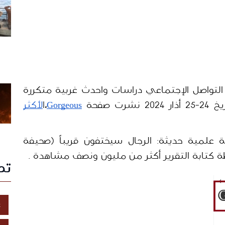
 في كل عام يتداول نشطاء عبر منصات التواصل الإجتماعي دراسات واحدث غربية متكررة 
 صفحة 
Gorgeous
،
ا
لأكثر 
 خبر مع صورة مفاده: " دراسة علمية حديثة: الرجال سيختفون قريباً (صحيفة 
ة كتابة التقرير أكثر من مليون ونصف مشاهدة .
تص
غ