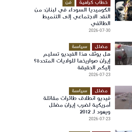
خطاب كراهية
فن
الكوميديا السوداء في لبنان: من
النقد الاجتماعي إلى التنميط
الطائفي
2026-07-30
مضلل
سياسة
هل يوثق هذا الفيديو تسليم
إيران صواريخها للولايات المتحدة؟
إليكم الحقيقة
2026-07-23
مضلل
سياسة
فيديو انطلاق طائرات مقاتلة
أمريكية لضرب إيران مضلل
ويعود لـ 2012
2026-07-23