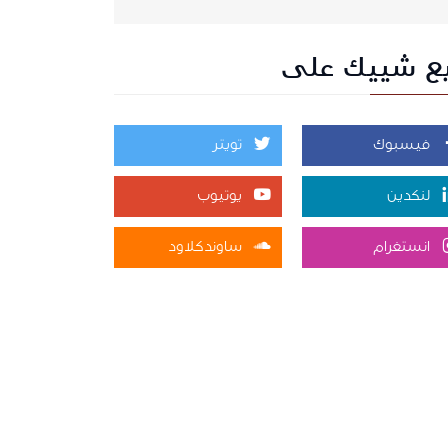
بع شييك على
فيسبوك
تويتر
لنكدين
يوتيوب
انستغرام
ساوندكلاود