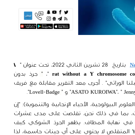
Ne
  بتاريخ  28 تشرين الثاني 2022، تحت عنوان "
A 
rat without a Y chromosome cou
"، "
جرذ بدون 
كروموسوم Y قد يكون لمحة من مستقبلنا الوراثي" . أجرى معد التقرير مقابلة مع فريق 
Lovell-Badge".
 (أستاذة في قسم العلوم البيولوجية، الأحياء الإنجابية والتنموية): "إن 
كروموسومات Y في العديد من الثدييات، بما في ذلك نحن، تقلصت على مدى عشرات 
الملايين من السنين ويمكن أن تختفي في نهاية المطاف. يظهر الجرذ الشوكي كيف 
يمكن أن يحدث هذا"، " فإن الكروموسوم Y المتقلص لا يحتوي على أي جينات حاسمة، لذا 