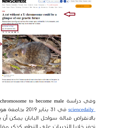
وفي دراسة 
out a Y chromosome to become male
 sciencedaily
تحفز خلايا الثدييات على التطور كذكر مق