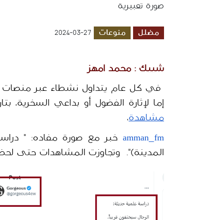
صورة تعبيرية
مضلل
منوعات
2024-03-27
شييك : محمد امهز
إما لإثارة الفضول أو بداعي السخرية، بتاريخ 24-25 أذار 2024 نشرت
مشاهدة
،  
amman_fm
المدينة)".  وتجاوزت المشاهدات حتى لحظ