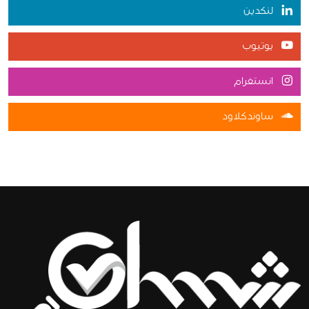
لنكدين
يوتيوب
انستغرام
ساوندكلاود