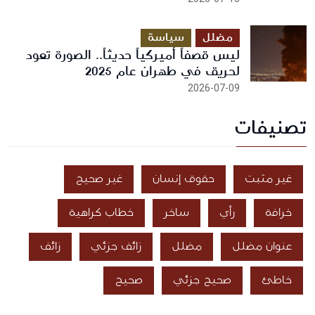
مضلل
سياسة
ليس قصفاً أميركياً حديثاً.. الصورة تعود
لحريق في طهران عام 2025
2026-07-09
تصنيفات
غير مثبت
حقوق إنسان
غير صحيح
خرافة
رأي
ساخر
خطاب كراهية
عنوان مضلل
مضلل
زائف جزئي
زائف
خاطئ
صحيح جزئي
صحيح