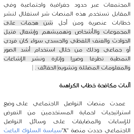
المجتمعات عبر حدود جغرافية واجتماعية وفي
المقابل
تستخدم ه
ذه
المنصات شر استغلال لنشر
خطابات
عنصري
ة
و
من أجل
شن هجمات على
المجموعات والأشخاص وتهميشهم وإشعال فتيل
الحوادث والعنف اللفظي والجسدي سواء كان فردي
أو جماعي وذلك من خلال استخدام أشد الصور
النمطية تطرفا وضررا وإثارة ونشر الإشاعات
والمعلومات المضللة وتشويه
الحقائق
.
آليات مكافحة خطاب الكراهية
عمدت منصات التواصل
الاجتماعي على
وضع
استراتيجيات لحماية المستخدمين من التعرض
للإساءات والمضايقات على وسائل التواصل
الاجتماعي حددت منصة "
X
"
سياسة
السلوك
الباعث