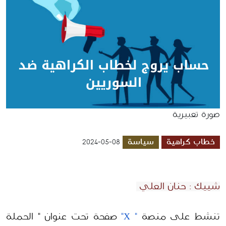
صورة تعبيرية
خطاب كراهية
سياسة
2024-05-08
شييك
: حنان العلي
ت
نشط على منصة
" X"
صفحة
تحت عنوان " الحملة