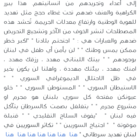
إلى أعداء
وتجريدهم من انسانيتهم
.
هذا
يبرر
الكراهية والعنف ضدهم تحت غطاء حجج مثل تهديد
للهوية الوطنية وارتفاع معدلات الجريمة. تُحشد هذه
المصطلحات لنشر الخوف من الآخر وتشجيع التحريض
ضدهم والعبارات هي :
" اجتحتم بلادنا " "اكبر خطر
ممكن يمس وطنك " " لن يأمن أي طفل في لبنان
بوجودهم " " بيتك اللبناني مهدد ، رزقك مهدد ،
امنك مهدد ، بيئتك مهددة ، واهلنا لن يكون بخير
في ظل الاحتلال الديموغرافي السوري " "
الاستيطان السوري " " المستوطن السوري " " خلو
عيونكن مفتحة كل سوري بلبنان هو مجرم او
مشروع مجرم " " يتغلغل بصمت كالسرطان يتآكل
فيه لبنان " "يفوق السلاح التقليدي " " قنبلة
موقوتة "
" اجتياح السوريين " "
تكاثر
السوريين
في
لبنان
تهديد
سرطاني
"
هنا
هنا
هنا
هنا
هنا
هنا
هنا