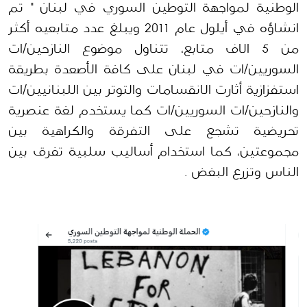
الوطنية لمواجهة التوطين السوري في لبنان
" تم
انشاؤه في أيلول عام 2011 ويبلغ عدد متابعيه
أكثر
من 5 الاف
متابع،
ت
تناول
موضوع النازحين
/ات
السوريين
/ات
في لبنان على كافة الأصعدة بطريقة
استفزازية أثارت
الانقسامات والتوتر بين اللبنانيين
/ات
والنازحين
/ات
السوريين
/ات
كما يستخدم لغة عنصرية
تحريضية تشجع على التفرقة والكراهية بين
مجموعتين،
ك
ما
استخدام أساليب سلبية
تفرق بين
النا
س
وتزرع البغض
.