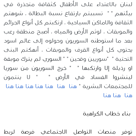
لبنان بالاعتداء على الأطفال كثقافة متجذرة في
بيئتهم " " تسببتم بارتفاع نسبة البطالة ، شوهتم
الثقافة والاماكن السياحية ، ارتكبتم كل أنواع الجرائم
والموبقات ،
لوثم
الأرض والمياه ، أصبح منطقة رعب
بعد ما استوطنه السوريون وحولوه إلى عالم اسود
يحتوي كل أنواع القرف والموبقات ، أنهكتم البنى
التحتية " "سوريين وقحين
" "
السوري
لم
يترك
موبقة
او
رذيلة
إلا
وارتكبها
" "
خرج
السوريون
من
سوريا
لينشروا
الفساد
في
الأرض
"
" لا ينتمون
للمجتمعات البشرية "
هنا
هنا
هنا
هنا
هنا
هنا
هنا
هنا
هنا
هنا
بناء خطاب الكراهية
توفر منصات التواصل الاجتماعي فرصة لربط