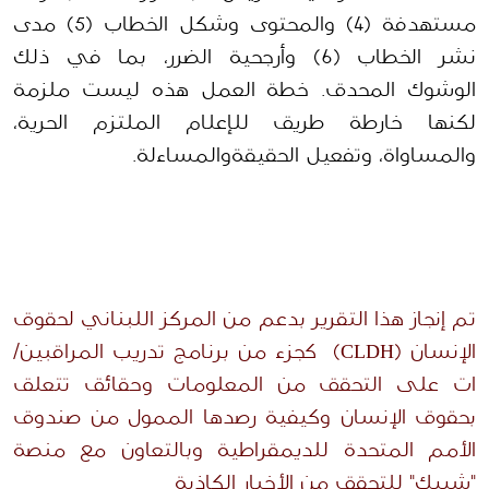
مستهدفة (4) والمحتوى وشكل الخطاب (5) مدى
نشر الخطاب (6) وأرجحية الضرر، بما في ذلك
الوشوك
المحدق.
خطة العمل هذه ليست ملزمة
لكنها خارطة طريق للإعلام الملتزم
الحرية،
والمساواة،
وتفعيل
الحقيقة
والمساءلة
.
تم إنجاز هذا التقرير بدعم من
المركز اللبناني لحقوق
الإنسان (
CLDH)
كجزء
من برنامج تدريب المراقبين/
ات على التحقق من المعلومات وحقائق تتعلق
بحق
وق الإنسان وكيفية
رصدها الممول
من صندوق
الأمم المتحدة للديمقراطية وبالتعاون مع منصة
"
شييك
" للتحقق من الأخبار الكاذبة