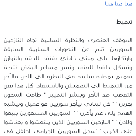
هنا
هنا
هنا
تنميط
الموقف العنصري والنظرة السلبية تجاه النازحين
السوريين تنم عن التصورات السلبية السابقة
وارتكازها على مبنى
خاطئ يفتقد
للدقة وال
توازن
وتشكل دافعا للعنف
ونشر مشاعر البغض نتيجة
تعميم
نمطية
سلبية في النظرة الى الاخر
، فالآخر
من
التنميط
الى
التهميش
والاستبعاد
. كل
هذا يعزز
التعصب ضد الآخر وينشر التمييز
" طافت السجون
بجربن
" " كل لبناني
بيأجر
سوريين هو عميل وبيشبه
الهمج يلي عم يأجرن " " السوريين المسعورين يبيعوا
ولادن " " النازحين السوريين الذين ينتعشوا و
يعتاشوا
على الخراب " "سجل السوريين الاجرامي الحافل في