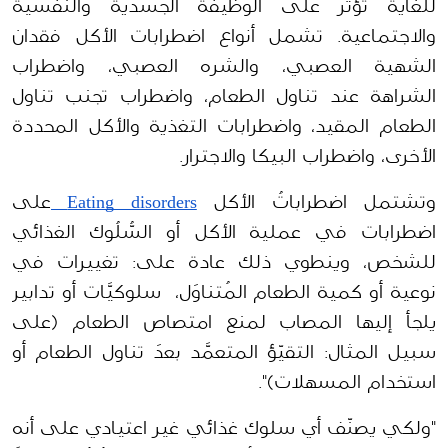
للغاية تؤثر على الوظيفة الجسدية والنفسية 
والاجتماعية. تشمل أنواع اضطرابات الأكل فقدان 
الشهية العصبي، والشره العصبي، واضطراب 
الشراهة عند تناول الطعام، واضطراب تجنب تناول 
الطعام المقيد، واضطرابات التغذية والأكل المحددة 
الأخرى، واضطراب البيكا والاجترار.
وتشتمل اضطراباتُ الأكل 
Eating disorders 
على 
اضطرابات في عملية الأكل أو السُّلُوك الغذائي 
للشخص، وينطوي ذلك عادة على: تغييرات في 
نوعية أو كمية الطعام المُتناوَل،  سلوكيَّات أو تدابير 
يلجأ إليها المصاب لمنع امتصاص الطعام (على 
سبيل المثال: التقيّؤ المتعمَّد بعدَ تناول الطعام أو 
استخدام المسهلات)".
"ولكي يصنّف أي سلوك غذائي غير اعتيادي على أنه 