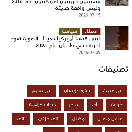
سفينتين حربيتين أمريكيتين عام 2016
وليس واقعة حديثة
2026-07-15
مضلل
سياسة
ليس قصفاً أميركياً حديثاً.. الصورة تعود
لحريق في طهران عام 2025
2026-07-09
تصنيفات
غير مثبت
حقوق إنسان
غير صحيح
خرافة
رأي
ساخر
خطاب كراهية
عنوان مضلل
مضلل
زائف جزئي
زائف