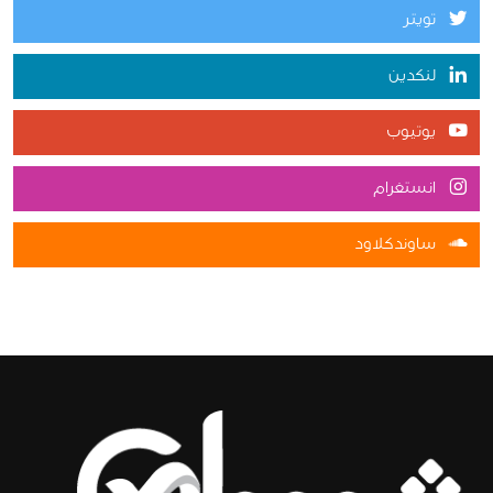
تويتر
لنكدين
يوتيوب
انستغرام
ساوندكلاود