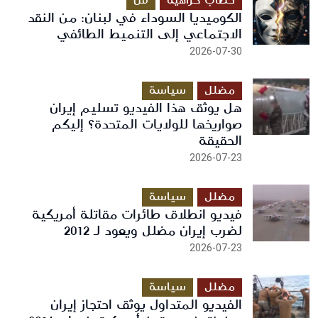
خطاب كراهية
فن
الكوميديا السوداء في لبنان: من النقد
الاجتماعي إلى التنميط الطائفي
2026-07-30
مضلل
سياسة
هل يوثق هذا الفيديو تسليم إيران
صواريخها للولايات المتحدة؟ إليكم
الحقيقة
2026-07-23
مضلل
سياسة
فيديو انطلاق طائرات مقاتلة أمريكية
لضرب إيران مضلل ويعود لـ 2012
2026-07-23
مضلل
سياسة
الفيديو المتداول يوثق احتجاز إيران