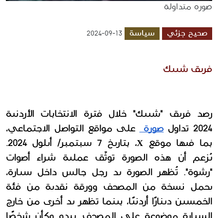
صوره متداولة
صحيح جزئي
سياسة
2024-09-13
فريق شييك 
رصد فريق "شييك" خلال فترة الانتخابات الأردنية 
2024 تداول 
صورة 
 على مواقع التواصل الاجتماعي، 
بما فيها موقع X، بتاريخ 7 سبتمبر/ أيلول 2024. 
يُزعم أن هذه الصورة توثّق عملية شراء أصوات 
"رشوة". تُظهر الصورة يد رجل جالس داخل سيارة، 
يحمل نسخة من المصحف وورقة نقدية من فئة 
الخمسين دينارًا أردنيًا، بينما تظهر يد أخرى من خارج 
السيارة موضوعة على المصحف. يبدو وكأن شخصًا 