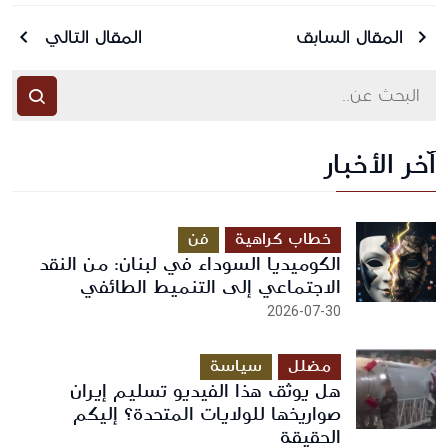
المقال السابق
المقال التالي
آخر الأخبار
أرسل رسالة
خطاب كراهية
فن
الكوميديا السوداء في لبنان: من النقد
الاجتماعي إلى التنميط الطائفي
2026-07-30
مضلل
سياسة
هل يوثق هذا الفيديو تسليم إيران
صواريخها للولايات المتحدة؟ إليكم
الحقيقة