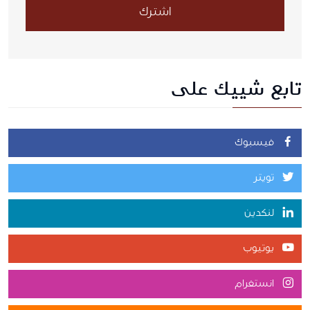
اشترك
تابع شييك على
فيسبوك
تويتر
لنكدين
يوتيوب
انستغرام