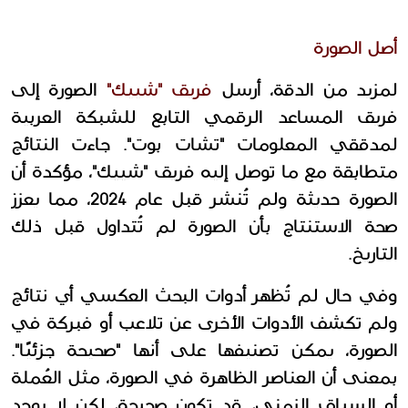
أصل الصورة 
لمزيد من الدقة، أرسل 
فريق "شييك" 
الصورة إلى 
فريق المساعد الرقمي التابع للشبكة العربية 
لمدققي المعلومات "تشات بوت". جاءت النتائج 
متطابقة مع ما توصل إليه فريق "شييك"، مؤكدة أن 
الصورة حديثة ولم تُنشر قبل عام 2024، مما يعزز 
صحة الاستنتاج بأن الصورة لم تُتداول قبل ذلك 
التاريخ.
وفي حال لم تُظهر أدوات البحث العكسي أي نتائج 
ولم تكشف الأدوات الأخرى عن تلاعب أو فبركة في 
الصورة، يمكن تصنيفها على أنها "صحيحة جزئيًا". 
بمعنى أن العناصر الظاهرة في الصورة، مثل العُملة 
أو السياق الزمني، قد تكون صحيحة، لكن لا يوجد 