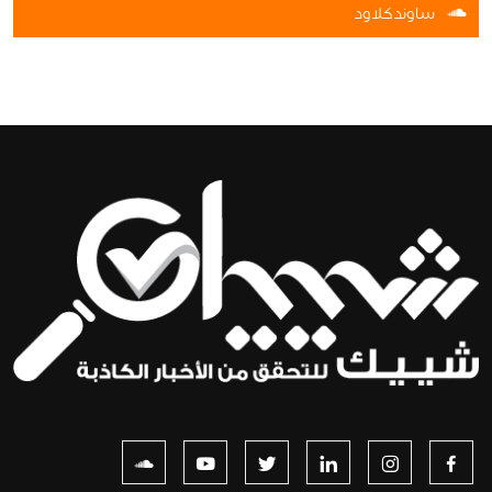
ساوندكلاود