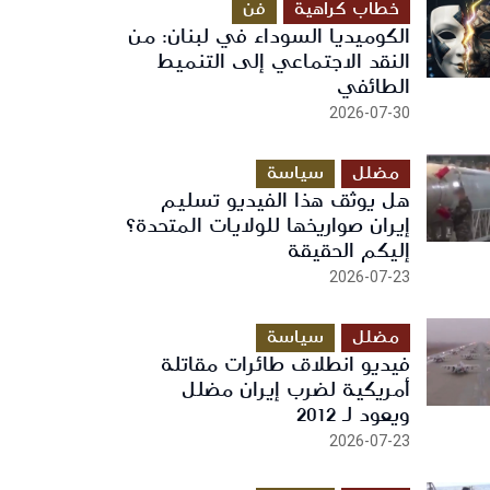
خطاب كراهية
فن
الكوميديا السوداء في لبنان: من
النقد الاجتماعي إلى التنميط
الطائفي
2026-07-30
مضلل
سياسة
هل يوثق هذا الفيديو تسليم
إيران صواريخها للولايات المتحدة؟
إليكم الحقيقة
2026-07-23
مضلل
سياسة
فيديو انطلاق طائرات مقاتلة
أمريكية لضرب إيران مضلل
ويعود لـ 2012
2026-07-23