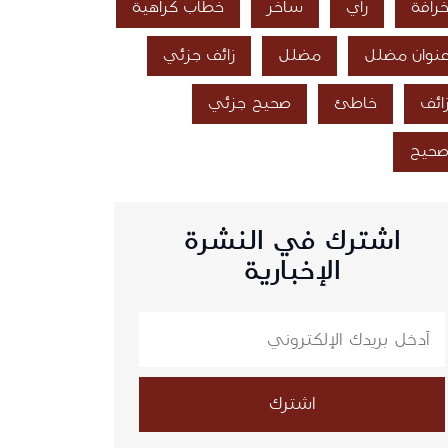
رافة
رأي
ساخر
خطاب كراهية
نوان مضلل
مضلل
زائف جزئي
ائف
خاطئ
صحيح جزئي
حيح
اشترك في النشرة
الإخبارية
اشترك