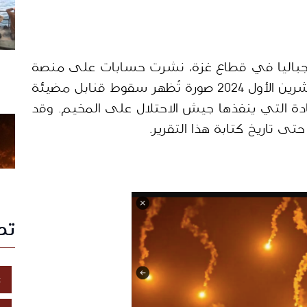
في ظل العدوان الإسرائيلي على مخيم جباليا في قطاع غزة، نشرت حسابات على منصة 
التواصل الاجتماعي (X) بتاريخ 19 أكتوبر/تشرين الأول 2024 صورة تُظهر سقوط قنابل مضيئة 
من السماء، زاعمين أنها تمثل عملية الإبادة التي ينفذها جيش الاحتلال على المخيم. وقد 
تص
غ