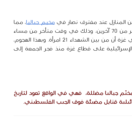
ن المنازل عند مفترق نصار في 
مخيم جباليا
، مما 
أسفر عن استشهاد 33 شخصاً وإصابة أكثر من 70 آخرين، وذلك في وقت متأخر من مساء 
الجمعة. وأفاد مكتب الإعلام الحكومي في غزة أن من بين الشهداء 21 امرأة. وبهذا الهجوم، 
ارتفع إجمالي عدد الشهداء جراء الغارات الإسرائيلية على قطاع غزة منذ فجر الجمعة إلى 
إذًا؛ الصورة المتداولة على أنّها إبادة في مخيّم جباليا مضللة،  فهي في الواقع تعود لتاريخ 