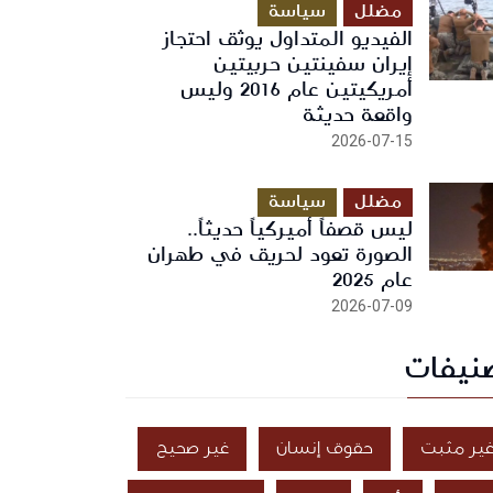
مضلل
سياسة
الفيديو المتداول يوثق احتجاز
إيران سفينتين حربيتين
أمريكيتين عام 2016 وليس
واقعة حديثة
2026-07-15
مضلل
سياسة
ليس قصفاً أميركياً حديثاً..
الصورة تعود لحريق في طهران
عام 2025
2026-07-09
نيفات
ير مثبت
حقوق إنسان
غير صحيح