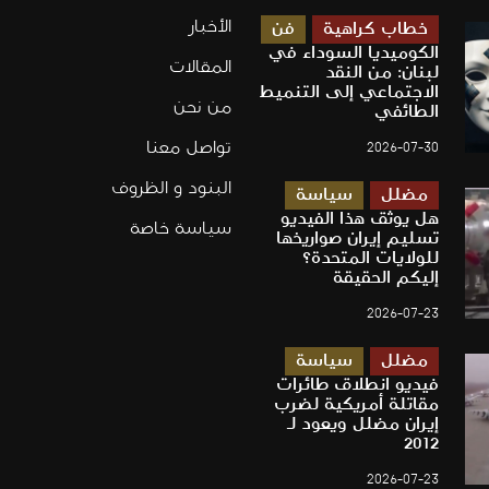
الأخبار
خطاب كراهية
فن
الكوميديا السوداء في
المقالات
لبنان: من النقد
الاجتماعي إلى التنميط
من نحن
الطائفي
تواصل معنا
2026-07-30
البنود و الظروف
مضلل
سياسة
هل يوثق هذا الفيديو
سياسة خاصة
تسليم إيران صواريخها
للولايات المتحدة؟
إليكم الحقيقة
2026-07-23
مضلل
سياسة
فيديو انطلاق طائرات
مقاتلة أمريكية لضرب
إيران مضلل ويعود لـ
2012
2026-07-23