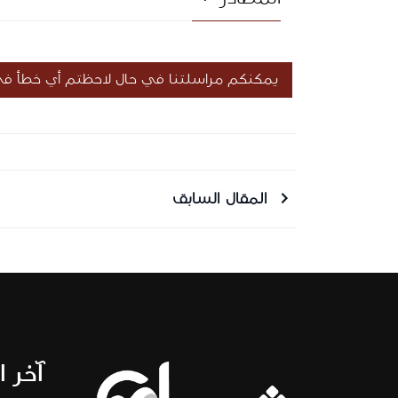
يمكنكم مراسلتنا في حال لاحظتم أي خطأ في 
المقال السابق
أر
آخر ا