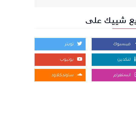
بع شييك على
فيسبوك
تويتر
لنكدين
يوتيوب
انستغرام
ساوندكلاود