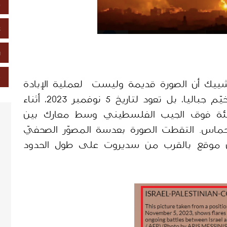
خ
ع
ز
ص
من خلال البحث العكسي، تبين لفريق شييك أن الصورة قديمة وليست  لعملية الإبادة 
التي ينفذها الاحتلال الإسرائيلي في مخيّم جباليا، بل تعود لتاريخ 5 نوفمبر 2023، أثناء 
إسقاط  القوات الإسرائيلية قنابل مضيئة فوق الجيب الفلسطيني وسط معارك بين 
إسرائيل وحركة المقاومة الفلسطينية حماس. التقطت الصورة بعدسة المصوّر الصحفيّ 
"آريس ميسينا" لصالح وكالة "AFP"، من موقع بالقرب من سديروت على طول الحدود 