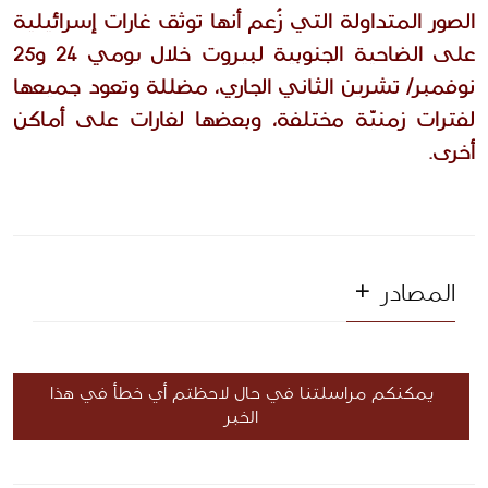
الصور المتداولة التي زُعم أنها توثق غارات إسرائيلية 
على الضاحية الجنوبية لبيروت خلال يومي 24 و25 
نوفمبر/ تشرين الثاني الجاري، مضللة وتعود جميعها 
لفترات زمنيّة مختلفة، وبعضها لغارات على أماكن 
أخرى.
المصادر
يمكنكم مراسلتنا في حال لاحظتم أي خطأ في هذا
الخبر