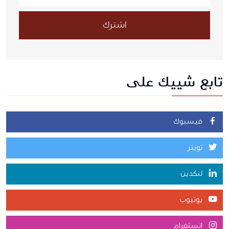
اشترك
تابع شييك على
فيسبوك
تويتر
لنكدين
يوتيوب
انستغرام