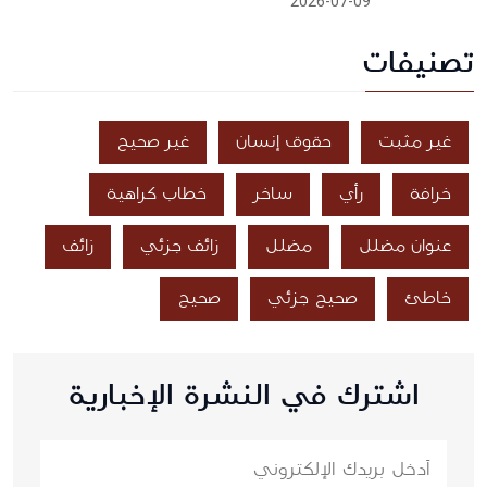
2026-07-09
تصنيفات
غير مثبت
حقوق إنسان
غير صحيح
خرافة
رأي
ساخر
خطاب كراهية
عنوان مضلل
مضلل
زائف جزئي
زائف
خاطئ
صحيح جزئي
صحيح
اشترك في النشرة الإخبارية