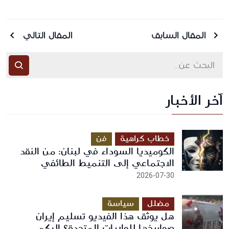
المقال السابق
المقال التالي
آخر الأخبار
أرسل رسالة
خطاب كراهية
فن
الكوميديا السوداء في لبنان: من النقد
الاجتماعي إلى التنميط الطائفي
2026-07-30
مضلل
سياسة
هل يوثق هذا الفيديو تسليم إيران
صواريخها للولايات المتحدة؟ إليكم