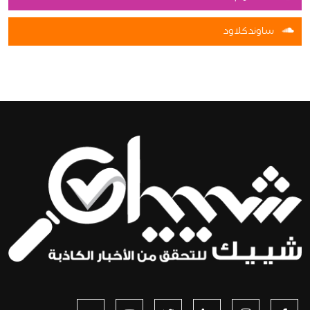
ساوندكلاود