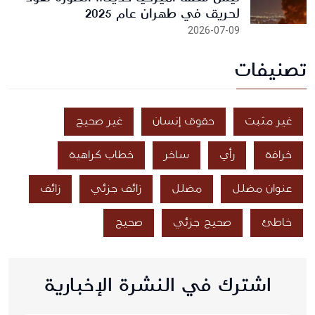
لحريق في طهران عام 2025
2026-07-09
تصنيفات
غير مثبت
حقوق إنسان
غير صحيح
خرافة
رأي
ساخر
خطاب كراهية
عنوان مضلل
مضلل
زائف جزئي
زائف
خاطئ
صحيح جزئي
صحيح
اشترك في النشرة الإخبارية