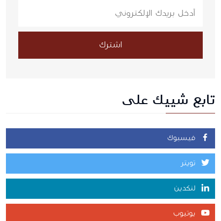
اشترك
تابع شييك على
فيسبوك
تويتر
لنكدين
يوتيوب