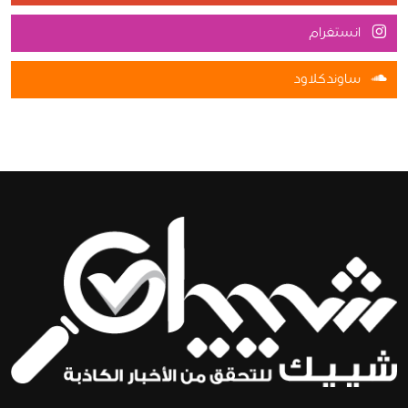
انستغرام
ساوندكلاود