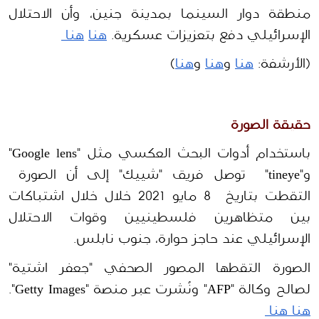
منطقة دوار السينما بمدينة جنين، وأن الاحتلال 
الإسرائيلي دفع بتعزيزات عسكرية. 
هنا
هنا 
(الأرشفة: 
هنا
 و
هنا
 و
هنا
)
حقيقة الصورة 
باستخدام أدوات البحث العكسي مثل "
Google lens" 
و"tineye"  توصل 
فريق "شييك" إلى أن الصورة  
التقطت بتاريخ  8 مايو 2021 خلال خلال اشتباكات 
بين متظاهرين فلسطينيين وقوات الاحتلال 
الإسرائيلي عند حاجز حوارة، جنوب نابلس.
الصورة التقطها المصور الصحفي "جعفر اشتية" 
لصالح وكالة "AFP" ونُشرت عبر منصة "Getty Images". 
هنا 
هنا 