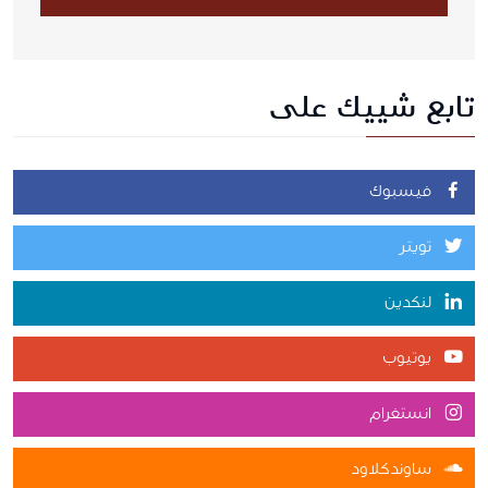
تابع شييك على
فيسبوك
تويتر
لنكدين
يوتيوب
انستغرام
ساوندكلاود