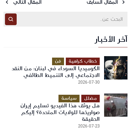
المقال السابق
المقال التالي
آخر الأخبار
أرسل رسالة
خطاب كراهية
فن
الكوميديا السوداء في لبنان: من النقد
الاجتماعي إلى التنميط الطائفي
2026-07-30
مضلل
سياسة
هل يوثق هذا الفيديو تسليم إيران
صواريخها للولايات المتحدة؟ إليكم
الحقيقة
2026-07-23