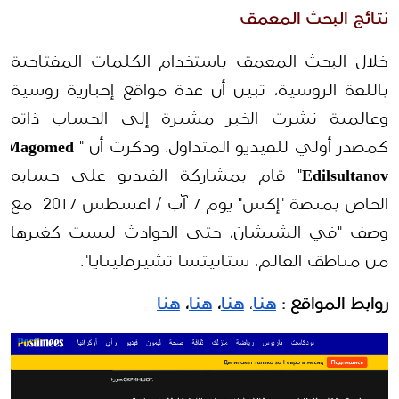
نتائج البحث المعمق
خلال البحث المعمق باستخدام الكلمات المفتاحية 
باللغة الروسية، تبين أن عدة مواقع إخبارية روسية 
وعالمية نشرت الخبر مشيرة إلى الحساب ذاته 
كمصدر أولي للفيديو المتداول. وذكرت أن "
Magomed 
Edilsultanov
" قام بمشاركة الفيديو على حسابه 
الخاص بمنصة "إكس" يوم 7 آب / اغسطس 2017  مع 
وصف "في الشيشان، حتى الحوادث ليست كغيرها 
من مناطق العالم، ستانيتسا تشيرفلينايا".
روابط المواقع : 
هنا
، 
هنا
، 
هنا
، 
هنا