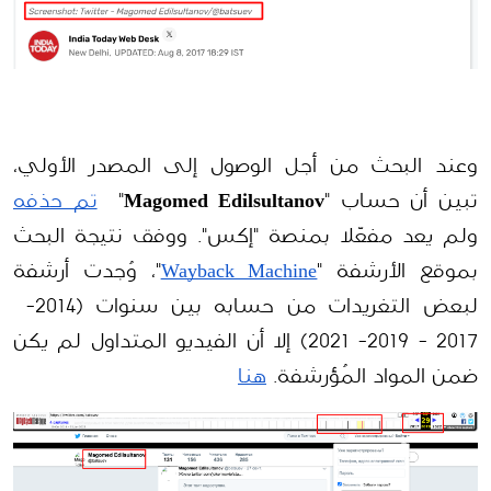
وعند البحث من أجل الوصول إلى المصدر الأولي، 
تبين أن حساب "
Magomed Edilsultanov
"  
تم حذفه
ولم يعد مفعّلا بمنصة "إكس". ووفق نتيجة البحث 
بموقع الأرشفة "
Wayback Machine
"، وُجدت أرشفة 
لبعض التغريدات من حسابه بين سنوات (2014-  
2017 - 2019- 2021) إلا أن الفيديو المتداول لم يكن 
ضمن المواد المُؤرشفة. 
هنا