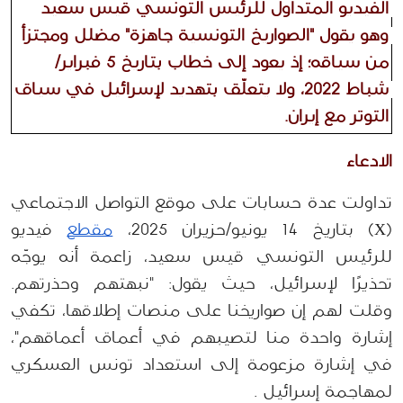
الفيديو المتداول للرئيس التونسي قيس سعيد 
وهو يقول "الصواريخ التونسية جاهزة" مضلل ومجتزأ 
من سياقه؛ إذ يعود إلى خطاب بتاريخ 5 فبراير/
شباط 2022، ولا يتعلّق بتهديد لإسرائيل في سياق 
التوتر مع إيران.
الادعاء 
تداولت عدة حسابات على موقع التواصل الاجتماعي 
(X) بتاريخ 14 يونيو/حزيران 2025، 
مقطع
 فيديو 
للرئيس التونسي قيس سعيد، زاعمة أنه يوجّه 
تحذيرًا لإسرائيل، حيث يقول: "نبهتهم وحذرتهم. 
وقلت لهم إن صواريخنا على منصات إطلاقها، تكفي 
إشارة واحدة منا لتصيبهم في أعماق أعماقهم"، 
في إشارة مزعومة إلى استعداد تونس العسكري 
لمهاجمة إسرائيل .