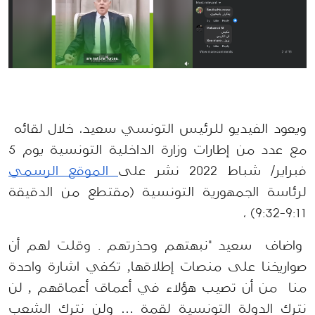
ويعود الفيديو للرئيس التونسي سعيد، خلال لقائه  
مع عدد من إطارات وزارة الداخلية التونسية يوم 5 
فبراير/ شباط 2022 نشر على
 الموقع الرسمي
لرئاسة الجمهورية التونسية (مقتطع من الدقيقة 
9:11-9:32) ، 
 واضاف  سعيد "نبهتهم وحذرتهم . وقلت لهم أن 
صواريخنا على منصات إطلاقها, تكفي اشارة واحدة 
منا  من أن تصيب هؤلاء في أعماق أعماقهم , لن 
نترك الدولة التونسية لقمة … ولن نترك الشعب 