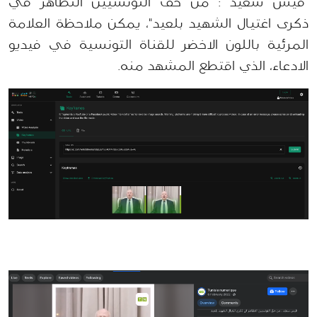
"قيس سعيّد : من حقّ التونسيين التظاهر في 
ذكرى اغتيال الشهيد بلعيد"، يمكن ملاحظة العلامة 
المرئية باللون الاخضر للقناة التونسية في فيديو 
الادعاء، الذي 
اقتطع 
المشهد منه.