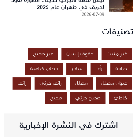
ليس قصفاً أميركياً حديثاً.. الصورة تعود
لحريق في طهران عام 2025
2026-07-09
تصنيفات
غير مثبت
حقوق إنسان
غير صحيح
خرافة
رأي
ساخر
خطاب كراهية
عنوان مضلل
مضلل
زائف جزئي
زائف
خاطئ
صحيح جزئي
صحيح
اشترك في النشرة الإخبارية