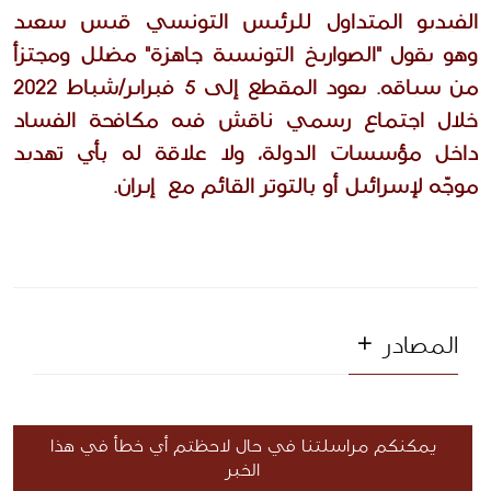
الفيديو المتداول للرئيس التونسي قيس سعيد 
وهو يقول "الصواريخ التونسية جاهزة" مضلل ومجتزأ 
من سياقه. يعود المقطع إلى 5 فبراير/شباط 2022 
خلال اجتماع رسمي ناقش فيه مكافحة الفساد 
داخل مؤسسات الدولة، ولا علاقة له بأي تهديد 
موجّه لإسرائيل أو بالتوتر القائم مع  إيران.
المصادر
يمكنكم مراسلتنا في حال لاحظتم أي خطأ في هذا
الخبر