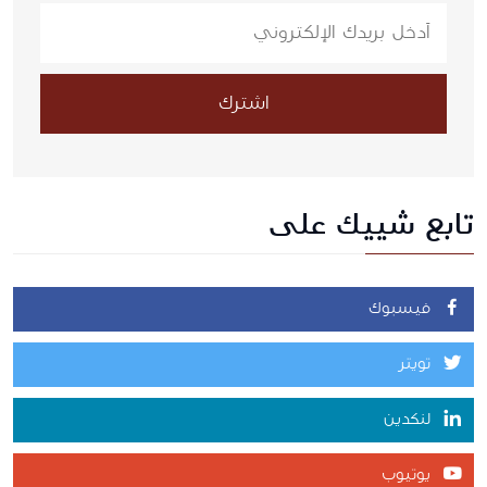
اشترك
تابع شييك على
فيسبوك
تويتر
لنكدين
يوتيوب