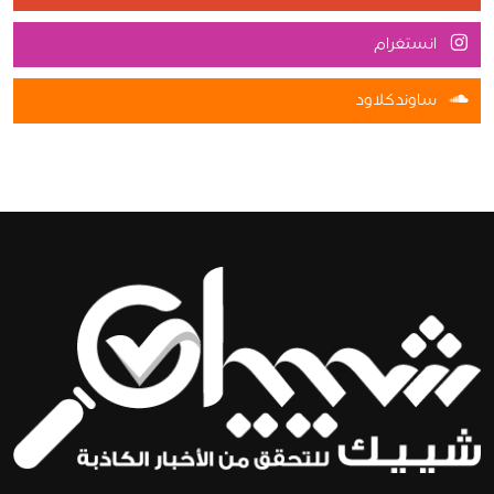
انستغرام
ساوندكلاود