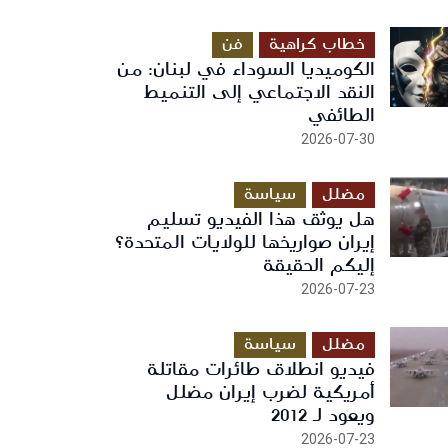
خطاب كراهية
فن
الكوميديا السوداء في لبنان: من
النقد الاجتماعي إلى التنميط
الطائفي
2026-07-30
مضلل
سياسة
هل يوثق هذا الفيديو تسليم
إيران صواريخها للولايات المتحدة؟
إليكم الحقيقة
2026-07-23
مضلل
سياسة
فيديو انطلاق طائرات مقاتلة
أمريكية لضرب إيران مضلل
ويعود لـ 2012
2026-07-23