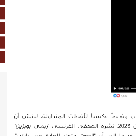
خ
ع
ز
ص
أجرى فريق "شييك" عملية تجزئة للفيديو وفحصاً عكسياً للّقطات المتداولة، ليتبيّن أن 
ريمي بويزين"
على حسابه في منصة "إكس"، مشيراً حينها إلى أن "الوضع متوتر للغاية في نانتير". 