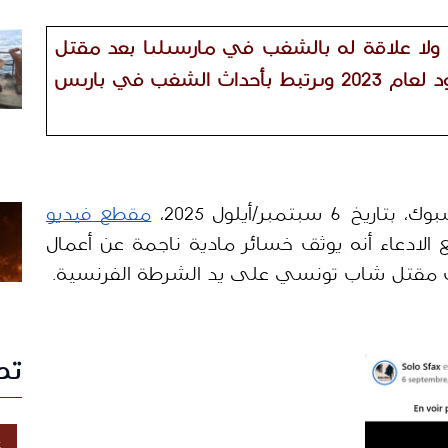
الفيديو المتداول لسيارات محترقة قديم ولا علاقة له بالشغب في مارسيليا بعد مقتل 
الشاب التونسي عبد القادر ذيبي، إذ يعود لعام 2023 ويرتبط بأحداث الشغب في باريس 
بر/أيلول 2025، 
مقطع فيديو
يُظهر عدداً من السيارات وهي تحترق، مع الادعاء أنه يوثق خسائر مادية ناجمة عن أعمال 
ب مقتل شاب تونسي على يد الشرطة الفرنسية.
تص
غ