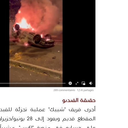
حقيقة الفيديو
المقطع قديم ويعود إلى 28 يونيو/حزيران 2023. نشره الصحفي الفرنسي "