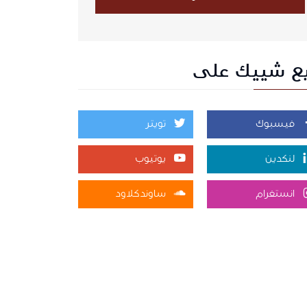
بع شييك على
فيسبوك
تويتر
لنكدين
يوتيوب
انستغرام
ساوندكلاود