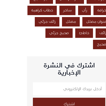
رافة
رأي
ساخر
خطاب كراهية
نوان مضلل
مضلل
زائف جزئي
ائف
خاطئ
صحيح جزئي
حيح
اشترك في النشرة
الإخبارية
اشترك