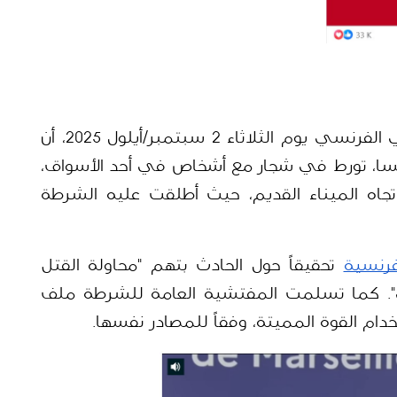
، نقل الإعلام المحلي الفرنسي يوم الثلاثاء 2 سبتمبر/أيلول 2025، أن 
الشاب التونسي، المقيم قانونياً في فرنسا، تورط في شجار مع أشخاص في أحد الأسواق، 
قبل أن يقوم بعض الشبان بمطاردته باتجاه الميناء القديم، حيث أطلقت عليه الشرطة 
فرنسية
 تحقيقاً حول الحادث بتهم "محاولة القتل 
العمد" ومحاولة القتل العمد ضد شرطي". كما تسلمت المفتشية العامة للشرطة ملف 
م القوة المميتة، وفقاً للمصادر نفسها.