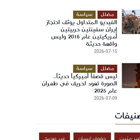
مضلل
سياسة
الفيديو المتداول يوثق احتجاز
إيران سفينتين حربيتين
أمريكيتين عام 2016 وليس
واقعة حديثة
2026-07-15
مضلل
سياسة
ليس قصفاً أميركياً حديثاً..
الصورة تعود لحريق في طهران
عام 2025
2026-07-09
نيفات
ير مثبت
حقوق إنسان
غير صحيح