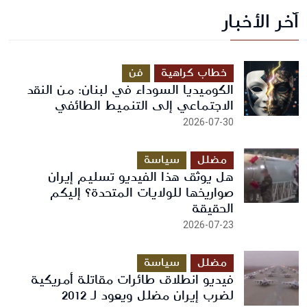
آخر الأخبار
أرسل رسالة
خطاب كراهية
فن
الكوميديا السوداء في لبنان: من النقد
الاجتماعي إلى التنميط الطائفي
2026-07-30
مضلل
سياسة
هل يوثق هذا الفيديو تسليم إيران
صواريخها للولايات المتحدة؟ إليكم
الحقيقة
2026-07-23
مضلل
سياسة
فيديو انطلاق طائرات مقاتلة أمريكية
لضرب إيران مضلل ويعود لـ 2012