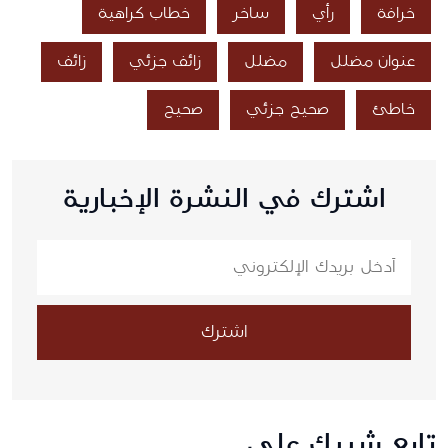
خرافة
رأي
ساخر
خطاب كراهية
عنوان مضلل
مضلل
زائف جزئي
زائف
خاطئ
صحيح جزئي
صحيح
اشترك في النشرة الإخبارية
اشترك
تابع شييك على