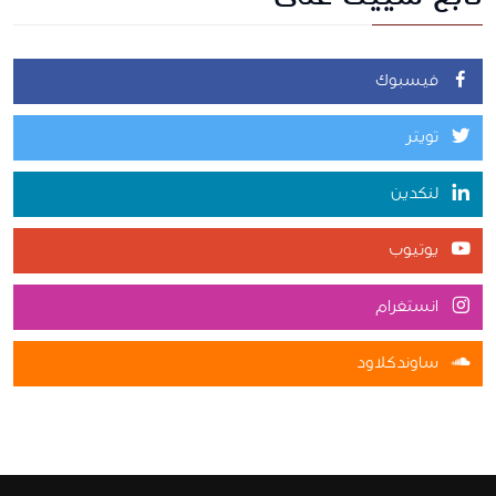
فيسبوك
تويتر
لنكدين
يوتيوب
انستغرام
ساوندكلاود