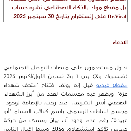
بل مقطع مولد بالذكاء الاصطناعي نشره حساب 
Dr.Viral على إنستغرام بتاريخ 30 سبتمبر 2025.
الادعاء
تداول مستخدمون على منصات التواصل الاجتماعي 
(فيسبوك وX) بين 1 و3 تشرين الأول/أكتوبر 2025 
مقطع فيديو
 قيل إنه يوثق افتتاح "متحف شهداء 
غزة"، ويظهر فيه مجسمات لعدد من أبرز الشهداء، 
الصحفي أنس الشريف،  هند رجب، بالإضافة لوجود  
مجسم للناطق الرسمي باسم كتائب القسام "أبو 
عبيدة"، رغم عدم وجود أي بيان رسمي من حركة 
حماس تؤكد استشهاده، وذلك وسط إقبال الناس 