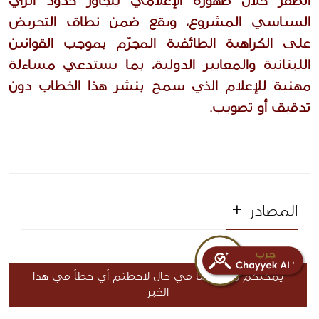
الصقر خلال ظهوره الإعلامي يتجاوز حدود الرأي 
السياسي المشروع، ويقع ضمن نطاق التحريض 
على الكراهية الطائفية المجرّم بموجب القوانين 
اللبنانية والمعايير الدولية، بما يستدعي مساءلة 
مهنية للإعلام الذي سمح بنشر هذا الخطاب دون 
تدقيق أو تصويب.
المصادر
يمكنكم مراسلتنا في حال لاحظتم أي خطأ في هذا
الخبر