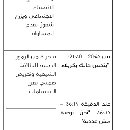
الانقسام 
الاجتماعي ويزرع 
شعورًا بعدم 
المساواة.
بين 20:45 – 21:30:
سخرية من الرموز 
"بتحس حالك بكربلاء
الدينية للطائفة 
الشيعية وتحريض 
ضمني يعزز 
الانقسامات.
عند الدقيقة 36:14 – 
36:35: 
"نحن نوعية 
مش عددية"