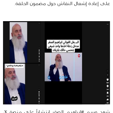
على إعادة إشعال النقاش حول مضمون الحلقة.
شهد وسم #إبراهيم_الصقر انتشاراً على منصة X، 