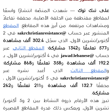
على تيك توك
 — شهدت المنصّة انتشارًا واسعًا 
لمقاطع مقتطفة من الحلقة الأصلية، محققة تفاعلاً 
ومشاهدات مرتفعة. من أبرز هذه المقاطع: 
المقطع
المنشور عبر حساب 
@sakrchristianresistance
 في 2 
أكتوبر/تشرين الأول، الذي سجّل 
302.4 ألف مشاهدة
و
577 تعليقًا
 و
1342 مشاركة
؛ 
المقطع الثاني
 عبر 
حساب 
@jawad.lebanese
 في 4 أكتوبر/تشرين الأول، بـ 
192.2 ألف مشاهدة
 و
358 تعليقًا
 و
868 مشاركة
؛ 
و
المقطع الثالث
 الذي أعيد نشره عبر 
@sakrchristianresistance
 في 5 أكتوبر/تشرين الأول ، 
محققًا 
132.7 ألف مشاهدة
 و
211 تعليقًا
 و
262 
مشاركة
.
تبرز هذه الأرقام ذروة النشاط بين 2 و5 أكتوبر/ 
تشرين الأول، ويعكس ذلك قدرة المقاطع القصيرة 