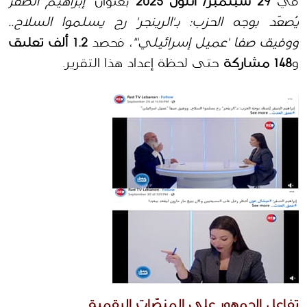
في 
29 سبتمبر/ أيلول 2025
 بعنوان 
"إبراهيم الصقر 
يُصعّد بوجه الحزب: بـ'الرينجر' رح يسلموا السلاح.. 
ووفيق صفا 'عميل إسرائيلي'"
، فحصد 
1.2 ألف تعليق
و
148 مشاركة
 حتى لحظة إعداد هذا التقرير.
تفاعل الجمهور على المنصّات الرقمية