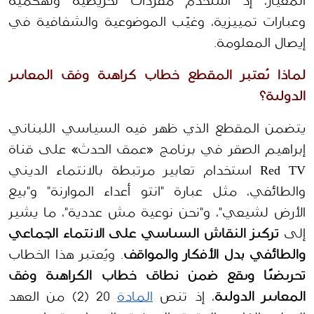
المعيار، إذ استخدم مفردات تحريضية وتهكمية 
وعبارات تمييزية، وغيّب الموضوعية والشفافية في 
إيصال المعلومة.
لماذا يُعتبر المقطع خطاب كراهية وفق المعايير 
الدولية؟
يتضمن المقطع الذي ظهر فيه السياسي اللبناني 
إبراهيم الصقر في برنامج «عمق الحدث» على قناة 
Red TV استخدام تعابير مرتبطة بالانتماء الديني 
والطائفي، مثل عبارة "انتو أعداء الموارنة" و"بيع 
الأرض لشيعي"، و"نحن نوعية مش عددية"، ما يشير 
إلى 
تركيز النقاش السياسي على الانتماء الجماعي 
والطائفي بدل الأفكار والمواقف
. ويُعتبر هذا الخطاب 
تحريضيًا ويقع ضمن نطاق خطاب الكراهية وفق 
المعايير الدولية
، إذ تنص 
المادة
 20 (2) من العهد 