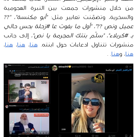
من خلال منشورات جمعت بين النبرة الهجومية 
والسخرية، وتضمّنت تعابير مثل: 
"أبو مكنسة"، "?? 
عميل ونص ??"، "أول ما بفوت عا #زحلة بحس حالي 
بـ #كربلاء"، "سلّم بنتك المجرمة يا نص"،
 إلى جانب 
منشورات تتناول ادعاءات حول ابنته. 
هنا
، 
هنا
، 
هنا
، 
هنا
، و
هنا
. . 