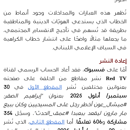
تُظهر هذه العبارات والمداخلات وجود أنماط من 
الخطاب الذي يستدعي الهويّات الدينية والمناطقية 
بطريقة قد تُسهم في تأجيج الانقسام المجتمعي، 
ما يجعلها مثالًا واضحًا على انتشار خطاب الكراهية 
في السياق الإعلامي اللبناني.
إعادة النشر 
أمّا على 
فيسبوك
، فقد أعاد الحساب الرسمي لقناة 
Red TV
 نشر مقاطع من الحلقة على صفحته 
بعنوانين مختلفين. نُشر 
المقطع الأول
 في 
30 
سبتمبر/ أيلول 2025
 بعنوان 
"إبراهيم الصقر: 
#ميشال_عون أخطر رجل على المسيحيين وكان ببيع 
مار مارون ليقعد ببعبدا #عمق_الحدث"
، وسجّل 
354 
مشاركة
 و
606 تعليقًا
. أما 
المقطع الثاني
، الذي نُشر 