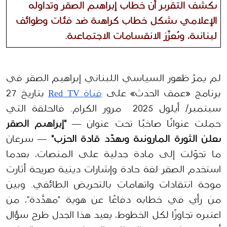
يكشف التقرير أن خطاب إبراهيم الصقر وتداوله 
الإعلامي يشكل خطاب كراهية ضد فئات وطوائف 
لبنانية، ويُعزّز الانقسامات الاجتماعية.
لم يمرّ ظهور السياسي اللبناني إبراهيم الصقر في 
برنامج «عمق الحدث» على 
قناة Red TV
 بتاريخ 27 
سبتمبر/ أيلول 2025  مرور الكرام. فالحلقة التي 
حملت عنوانًا صاخبًا تحت عنوان — 
"إبراهيم الصقر 
يعلن الثورة المارونية ويهدّد قادة الحزب"
 — سرعان 
ما تحوّلت إلى مادة جدلية على المنصات، بعدما 
استخدم الصقر لغة حادة وإشارات دينية صريحة أثارت 
موجة انتقادات واتهامات بالتحريض الطائفي. وبين 
من رأي في خطابه دفاعًا عن هوية "مهدَّدة"، من 
اعتبره تجاوزًا لكل الخطوط، يعيد هذا الجدل طرح سؤال 