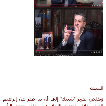
النتيجة
ويخلص تقرير "شييك" إلى أن ما صدر عن إبراهيم 