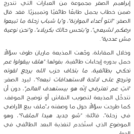
إبراهيم الصقر مجموعة من العبارات التي تندرج 
ضمن خطاب يحمل طابعًا طائفيًا وتمييزيًا. فقد قال 
الصقر: 
"انتو أعداء الموارنة"، و"يا شباب زحلة ما تبيعوا 
أرضكم لشيعي"، و"بتحس حالك بكربلاء"، و"نحن نوعية 
مش عددية"
.
وخلال المقابلة، وجّهت المذيعة ماريان طوق سؤالًا 
حمل بدوره إيحاءات طائفية، بقولها: 
"هلق بيقولوا عم 
تحكي بطائفية، ما بتخاف حزب الله يرجع لقوته 
وترجع على لائحة الاستهدافات تبعه؟"
، ليرد الصقر: 
"انتِ عم تعترفي إنّه هو بيستهدف العالم"
، دون أن 
تتدخّل المذيعة لتصويب النقاش أو توضيح الموقف. 
كما طرحت سؤالًا حول ما وصفته بـ"ملف بيع الأراضي 
في زحلة"، قائلة: 
"شو جديد هيدا الملف؟"
، وهو 
الموضوع الذي استُخدم لتغذية البعد الطائفي في 
الحوار.