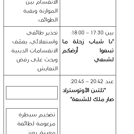
الانقسام بين 
الموارنة وبقية 
الطوائف.
بين 17:30 – 18:00:
تحذير طائفي 
"يا شباب زحلة ما 
واستعلائي، يعمّق 
تبيعوا أرضكم 
الانقسامات الدينية 
لشيعي
ويحث على رفض 
التعايش.
عند 20:42 – 20:45:
"تلتين الأوتوستراد 
صار ملك للشيعة"
تضخيم سيطرة 
مزعومة لطائفة 
معينة، يعزز 