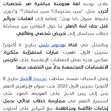
فادي بوديه 
لغة هجومية مباشرة ضد شخصيات 
أخرى
، مثل: “مين بيحترمك؟ مين شايفك؟” و“دوري 
جلبوط، عمول بابا نويل”، إضافة إلى 
اتهامات بجرائم 
قتل بحق ابنة الصقر
، ما حول النقاش من مساءلة 
خطاب سياسي إلى 
تحريض شخصي وطائفي
.
وبالمثل، في 
قناة 
بوديوم بلس
 بتاريخ 6 أكتوبر/ 
تشرين الأول، ظهرت 
عبارات استفزازية متكررة
، 
تعكس قدرة بعض التغطيات الإعلامية على 
تكريس 
الانقسامات المجتمعية بدلاً من التخفيف منها
.
وفي السياق نفسه، سلطت 
صحيفة 
الأخبار
 بتاريخ 8 
أكتوبر/ تشرين الأول 2025، تحت عنوان «إبراهيم الصقر 
يحنّ إلى زمن الذبح على الهوية»، الضوء على 
استمرار الصقر في 
ممارسة خطاب عدائي يحمل 
إيحاءات طائفية ومناطقية
، مع التركيز على أسلوب 