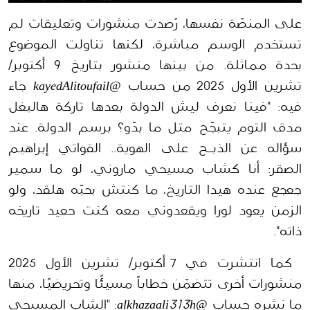
على المنصّة نفسها، رُصدت منشورات وتعليقات لم 
تستخدم الوسم مباشرة، لكنها تناولت الموضوع 
بحدة مماثلة. من بينها منشور بتاريخ 9 أكتوبر/
تشرين الأول 2025 من حساب 
@kayedAlitoufail
 جاء 
فيه: "فينا نعرف ليش الدولة بعدها تاركة هالبغل 
مدق التوم يتبجّح متل ما بدّو؟ برسم الدولة. عند 
سؤاله عن الذبــح على الهوية.. القواتي إبراهيم 
الصقر: أنا كشاب مسيحي ماروني، لو ما سمير 
جعجع عنده هيدا التاريخ، ما كنتش بحبّه هلقد، ولو 
الزمن يعود لورا ويقعدوني معه كنت حعيد تاريخه 
ذاته".
 كما انتشرت في 7 أكتوبر/ تشرين الأول 2025 
منشورات أخرى تتضمّن خطاباً مسيئًا وتحريضيًا، منها 
ما نشره حساب 
@alkhazaali313h
: "الشاب المسيحي 