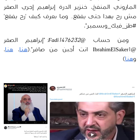
الماروني المنفخ، خنزير الدرة إبراهيم إجري الصقر 
مش رح يهدا حتى يفقع.. وما بعرف كيف 'رح يفقع' 
#طز_فيك_وبسمير"،
 ومن حساب 
@Fadi1476232
: "إبراهيم الصقر 
@IbrahimElSaker1 انت أجبن من صافر".(
هنا
، 
هنا
، 
و
هنا
)