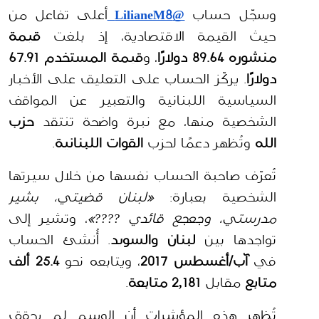
وسجّل حساب 
@LilianeM8
أعلى تفاعل من 
حيث القيمة الاقتصادية، إذ بلغت 
قيمة 
منشوره 89.64 دولارًا
، و
قيمة المستخدم 67.91 
دولارًا
. يركّز الحساب على التعليق على الأخبار 
السياسية اللبنانية والتعبير عن المواقف 
الشخصية منها، مع نبرة واضحة تنتقد 
حزب 
الله
 وتُظهر دعمًا لحزب 
القوات اللبنانية
.
تُعرّف صاحبة الحساب نفسها من خلال سيرتها 
الشخصية بعبارة: 
«لبنان قضيتي، بشير 
مدرستي، وجعجع قائدي ????»
، وتشير إلى 
تواجدها بين 
لبنان والسويد
. أُنشئ الحساب 
في 
آب/أغسطس 2017
، ويتابعه نحو 
25.4 ألف 
متابع
 مقابل 
2,181 متابعة
.
تُظهر هذه المؤشرات أن الوسم لم يحقق 