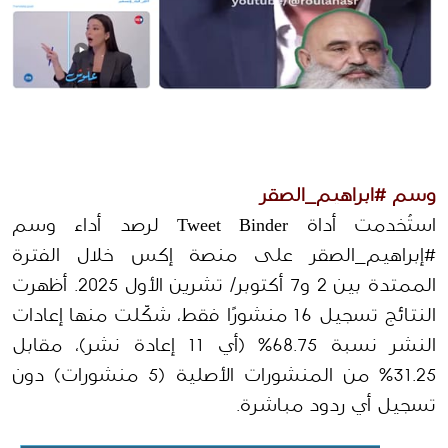
وسم #ابراهيم_الصقر
استُخدمت أداة Tweet Binder لرصد أداء وسم 
#إبراهيم_الصقر على منصة إكس خلال الفترة 
الممتدة بين 2 و7 أكتوبر/ تشرين الأول 2025. أظهرت 
النتائج تسجيل 16 منشورًا فقط، شكّلت منها إعادات 
النشر نسبة 68.75% (أي 11 إعادة نشر)، مقابل 
31.25% من المنشورات الأصلية (5 منشورات) دون 
تسجيل أي ردود مباشرة.