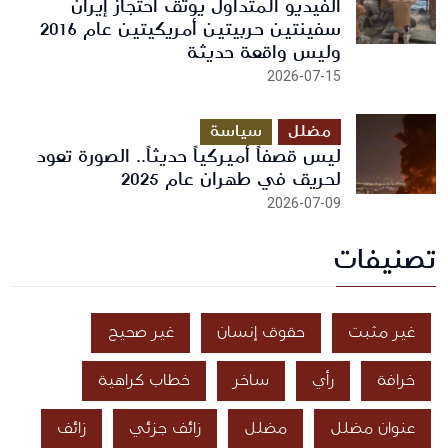
الفيديو المتداول يوثق احتجاز إيران
سفينتين حربيتين أمريكيتين عام 2016
وليس واقعة حديثة
2026-07-15
مضلل
سياسة
ليس قصفاً أميركياً حديثاً.. الصورة تعود
لحريق في طهران عام 2025
2026-07-09
تصنيفات
غير مثبت
حقوق إنسان
غير صحيح
خرافة
رأي
ساخر
خطاب كراهية
عنوان مضلل
مضلل
زائف جزئي
زائف