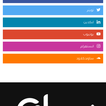
تويتر
لنكدين
يوتيوب
انستغرام
ساوندكلاود