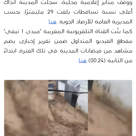
ووفق منابر إعلامية محلية، سجلت المدينة آنذاك 
أعلى نسبة تساقطات بلغت 29 مليمترًا، بحسب 
المديرية العامة للأرصاد الجوية. 
هنا
كما بثّت القناة التلفزيونية المغربية "ميدي 1 تيفي" 
مقطع الفيديو المتداول ضمن تقرير إخباري يضم 
مشاهد من فيضانات المدينة في تلك الفترةـ ابتداءً 
من الثانية (00:24) 
هنا