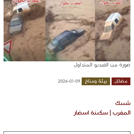
صورة من الفيديو المتداول
مضلل
بيئة ومناخ
2026-01-09
شييك
المغرب | سكينة اسضار