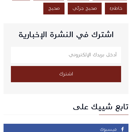
خاطئ
صحيح جزئي
صحيح
اشترك في النشرة الإخبارية
اشترك
تابع شييك على
فيسبوك