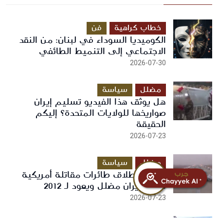
خطاب كراهية
فن
الكوميديا السوداء في لبنان: من النقد
الاجتماعي إلى التنميط الطائفي
2026-07-30
مضلل
سياسة
هل يوثق هذا الفيديو تسليم إيران
صواريخها للولايات المتحدة؟ إليكم
الحقيقة
2026-07-23
مضلل
سياسة
فيديو انطلاق طائرات مقاتلة أمريكية
لضرب إيران مضلل ويعود لـ 2012
2026-07-23