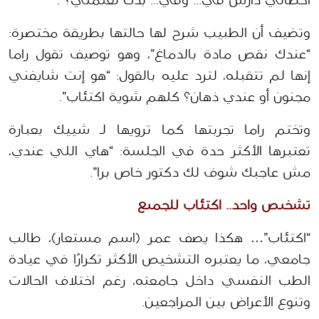
أخصائي دارس في... وفي... بدك تعلمني؟”. 
وتضيف أن الطبيب شرح لها حالتها بطريقة مختصرة: 
“عندك نقص مادة بالدماغ”، وهو توصيف تقول راما 
إنها لم تتقبله، لترد عليه بالقول: “هو إنت شايفني 
مجنون أو عندي ذهان؟ كلهم شوية اكتئاب”. 
وتختم راما تجربتها كما ترويها لـ شييك بعبارة 
تعتبرها الأكثر حدة في الجلسة: “هاي اللي عندي، 
مش عاجبك شوف لك دكتور خاص برا”.
تشخيص واحد.. اكتئاب للجميع
“اكتئاب”… هكذا يصف عمر (اسم مستعار)، طالب 
جامعي، ما يعتبره التشخيص الأكثر تكرارًا في عيادة 
الطب النفسي داخل جامعته، رغم اختلاف الحالات 
وتنوع الأعراض بين المراجعين.