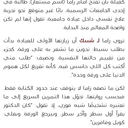
كفيلة بأن تفتح أمام راما (اسم مستعار)، طالبة في 
إحدى الجامعات الرسمية، بابًا غير متوقع نحو تجربة 
علاج نفسي داخل عيادة جامعية، تقول إنها لم تكن 
واضحة المعالم منذ البداية. 
تروي راما 
لـ شييك
 أن زيارتها الأولى للعيادة بدأت 
بطلب بسيط: تدوين ما تشعر به على ورقة، كجزء 
من تقييم حالتها النفسية. وتضيف: “طلب مني 
أكتب كل اللي حاسس فيه، كأنه تفريغ لكل هموم 
الدنيا على ورقة وحدة”. 
لكن ما تصفه راما لا يتوقف عند حدود الكتابة فقط. 
فبحسب روايتها، تحوّل هذا التمرين السريع إلى ما 
تعتبره تشخيصًا شبه فوري، إذ تقول: “كان الدكتور 
يقرأ أول سطر وآخر سطر، وبيرجع الورقة وبقلي: 
كويل وفافرين”. 