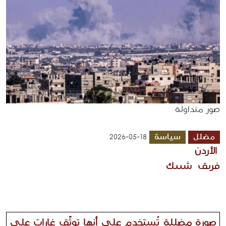
صور متداولة
مضلل
سياسة
2026-05-18
 الأردن 
فريق  شييك 
صورة مضللة تُستخدم على أنها توثّق غارات على 