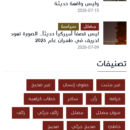
وليس واقعة حديثة
2026-07-15
مضلل
سياسة
ليس قصفاً أميركياً حديثاً.. الصورة تعود
لحريق في طهران عام 2025
2026-07-09
تصنيفات
غير مثبت
حقوق إنسان
غير صحيح
خرافة
رأي
ساخر
خطاب كراهية
عنوان مضلل
مضلل
زائف جزئي
زائف
خاطئ
صحيح جزئي
صحيح