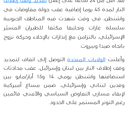
بعد أقل من 24 ساعة على إعلان 
تمديد وقف إطلاق
النار لمدة 45 يوما إضافية عقب جولة مفاوضات في 
واشنطن، في وقت شهدت فيه المناطق الجنوبية 
سلسلة غارات وتحليقا مكثفا للطيران المسيّر 
الإسرائيلي، بالتزامن مع إنذارات بالإخلاء وحركة نزوح 
باتجاه صيدا وبيروت.
وأعلنت 
الولايات المتحدة
 التوصل إلى اتفاق لتمديد 
وقف إطلاق النار بين لبنان وإسرائيل، عقب محادثات 
استضافتها واشنطن يومي 14 و15 أيار/مايو بين 
وفدين لبناني وإسرائيلي، ضمن مساع أميركية 
لإبقاء مساري التفاوض السياسي والأمني قائمين 
رغم التوتر المستمر على الحدود.