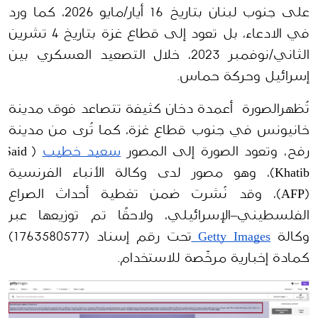
على جنوب لبنان بتاريخ 16 أيار/مايو 2026، كما ورد 
في الادعاء، بل تعود إلى قطاع غزة بتاريخ 4 تشرين 
الثاني/نوفمبر 2023، خلال التصعيد العسكري بين 
إسرائيل وحركة حماس.
تُظهرالصورة  أعمدة دخان كثيفة تتصاعد فوق مدينة 
خانيونس في جنوب قطاع غزة، كما تُرى من مدينة 
رفح، وتعود الصورة إلى المصور 
سعيد خطيب
 (Said 
Khatib)، وهو مصور لدى وكالة الأنباء الفرنسية 
(AFP)، وقد نُشرت ضمن تغطية أحداث الصراع 
الفلسطيني–الإسرائيلي، ولاحقًا تم توزيعها عبر 
وكالة 
Getty Images 
تحت رقم إسناد (1763580577) 
كمادة إخبارية مرخّصة للاستخدام.