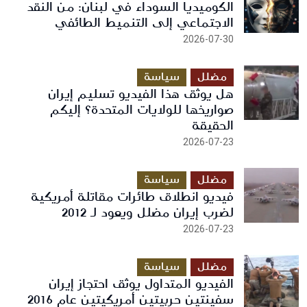
الكوميديا السوداء في لبنان: من النقد
الاجتماعي إلى التنميط الطائفي
2026-07-30
مضلل
سياسة
هل يوثق هذا الفيديو تسليم إيران
صواريخها للولايات المتحدة؟ إليكم
الحقيقة
2026-07-23
مضلل
سياسة
فيديو انطلاق طائرات مقاتلة أمريكية
لضرب إيران مضلل ويعود لـ 2012
2026-07-23
مضلل
سياسة
الفيديو المتداول يوثق احتجاز إيران
سفينتين حربيتين أمريكيتين عام 2016