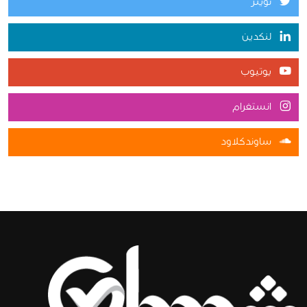
تويتر
لنكدين
يوتيوب
انستغرام
ساوندكلاود