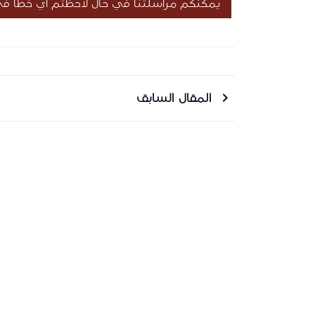
يمكنكم مراسلتنا في حال لاحظتم أي خطأ في 
المقال السابق
أر