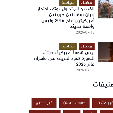
مضلل
سياسة
الفيديو المتداول يوثق احتجاز
إيران سفينتين حربيتين
أمريكيتين عام 2016 وليس
واقعة حديثة
2026-07-15
مضلل
سياسة
ليس قصفاً أميركياً حديثاً..
الصورة تعود لحريق في طهران
عام 2025
2026-07-09
نيفات
ير مثبت
حقوق إنسان
غير صحيح