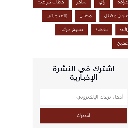
رافة
رأي
ساخر
خطاب كراهية
نوان مضلل
مضلل
زائف جزئي
ائف
خاطئ
صحيح جزئي
حيح
اشترك في النشرة
الإخبارية
اشترك