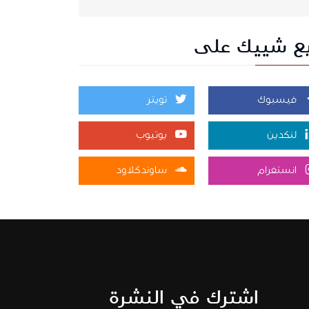
بع شييك على
فيسبوك
تويتر
لنكدين
يوتيوب
انستغرام
ساوندكلاود
اشترك في النشرة