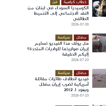
خطاب كراهية
فن
الكوميديا السوداء في لبنان: من
النقد الاجتماعي إلى التنميط
الطائفي
2026-07-30
مضلل
سياسة
هل يوثق هذا الفيديو تسليم
إيران صواريخها للولايات المتحدة؟
إليكم الحقيقة
2026-07-23
مضلل
سياسة
فيديو انطلاق طائرات مقاتلة
أمريكية لضرب إيران مضلل
ويعود لـ 2012
2026-07-23