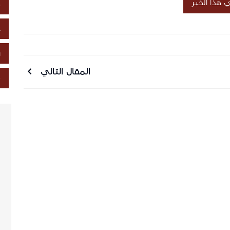
هذا الخبر
خ
ع
ز
المقال التالي
ص
سل رسالة