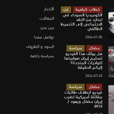
الأخبار
خطاب كراهية
فن
الكوميديا السوداء في
المقالات
لبنان: من النقد
الاجتماعي إلى التنميط
من نحن
الطائفي
تواصل معنا
2026-07-30
البنود و الظروف
مضلل
سياسة
هل يوثق هذا الفيديو
سياسة خاصة
تسليم إيران صواريخها
للولايات المتحدة؟
إليكم الحقيقة
2026-07-23
مضلل
سياسة
فيديو انطلاق طائرات
مقاتلة أمريكية لضرب
إيران مضلل ويعود لـ
2012