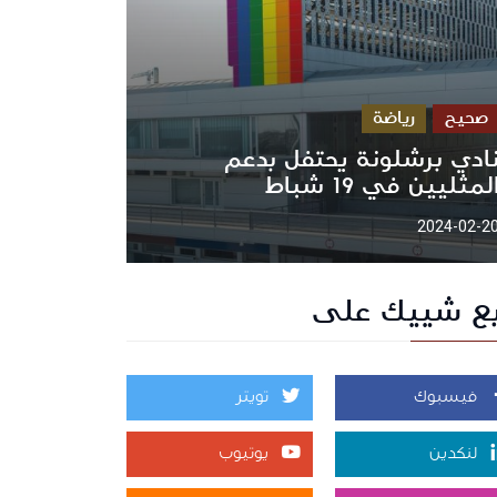
صحيح
رياضة
ادي برشلونة يحتفل بدعم
لمثليين في 19 شباط
2024-02-2
بع شييك على
فيسبوك
تويتر
لنكدين
يوتيوب