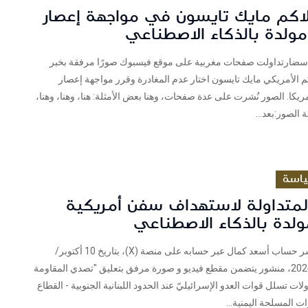
لاكم مايك تايسون في مواجهة إعصار
مولدة بالذكاء الاصطناعي
سضارتداولت صفحات مغربية على موقع فيسبوك صورًا مرفقة بخبر
م الأمريكي مايك تايسون اختار عدم المغادرة وقرر مواجهة إعصار
مريكا. الصور نُشرت على عدة صفحات، وهنا بعض الأمثلة: هنا، وهنا، وهنا،
ة الصور:بعد...
اسة
المتداولة لاستهداف سفن أمريكية
ولدة بالذكاء الاصطناعي
فريق شييك نشر حساب أسعد كمال عبر حسابه على منصة (X)، بتاريخ 10 أكتوبر/
تشرين الأوّل 2024، منشور يتضمن مقطع فيديو و صورة مرفق بتعليق "تصدي المقاومة
لات تسلل قوات العدو الإسرائيليّ عند الحدود اللبنانية الجنوبية - القطاع
ت المسلحة اليمنية...