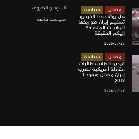
البنود و الظروف
مضلل
سياسة
هل يوثق هذا الفيديو
سياسة خاصة
تسليم إيران صواريخها
للولايات المتحدة؟
إليكم الحقيقة
2026-07-23
مضلل
سياسة
فيديو انطلاق طائرات
مقاتلة أمريكية لضرب
إيران مضلل ويعود لـ
2012
2026-07-23
حقوق النشر © 2022 Chayyek. طور بواسطة
COMPU-VISION