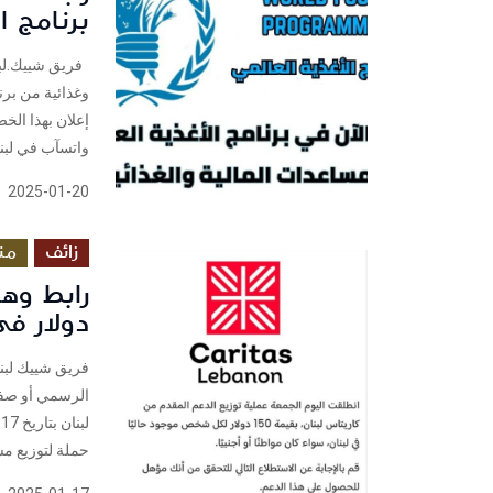
برنامج ا
فريق شييك.لبن
وغذائية من برن
إعلان بهذا الخ
واتسآب في لبنان ب
2025-01-20
زائف
من
دولار في
فريق شييك لبنا
الرسمي أو صفحا
حملة لتوزيع مس