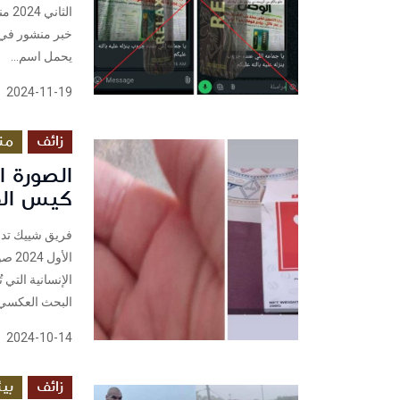
الث
خبر منشور في 
يحمل اسم...
2024-11-19
زائف
من
الصورة 
كيس الق
الأ
الإنسانية التي
البحث العكسي 
2024-10-14
زائف
بي