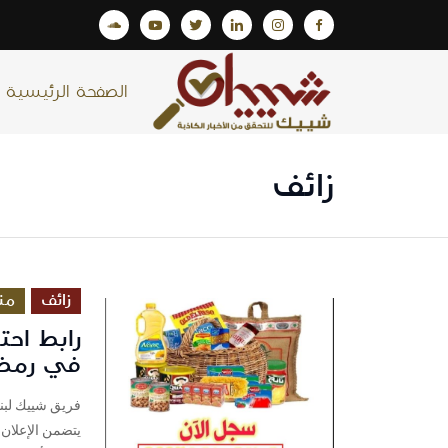
الصفحة الرئيسية
زائف
زائف
من
رابط اح
في رمضان 2025 لسرقة بيانات
فريق شييك لبنا
يتضمن الإعلان