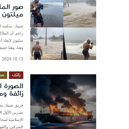
صور الم
ميلتون 
شييك: سكينة ا
زاعم أن الملاك
ميلتون لإنقاذ أ
وهنا، وهنا.حقيق
2024-10-12
زائف
سي
الصورة 
زائفة وم
الإسلامية لمحاو
الشرقي..والقوا