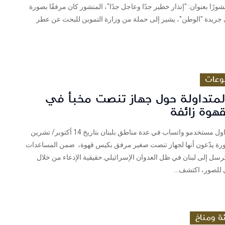
اني 2024 منشورًا بعنوان: "إنذار خطير جدًا وعاجل جدًا"، المنشور كان مرفقًا بصورة
جريدة "الوطن"، يشير إلى حملة من وزارة التموين للبحث عن عطر
وعات
المتداولة حول جهاز تنصت مخبأ في
هوة زائفة
فريق شييك تداول مستخدمو واتساب في عدة مناطق بلبنان بتاريخ 14 أكتوبر/ تشرين
ول 2024 صورة يدّعون أنها لجهاز تنصت صغير مرفق بكيس قهوة، ضمن المساعدات
 تُرسل إلى لبنان في ظل العدوان الإسرائيلي.حقيقية الإدعاء من خلال
للصور، اكتشف...
ئة ومناخ