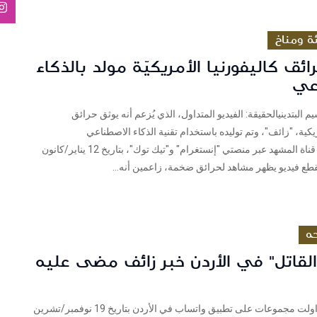
ئة ومناخ
ائق كاليفورنيا الأمريكيّة مولد بالذكاء
عي
البتدينيالحقيقة: الفيديو المتداول، الذي يُزعم أنه يوثق حرائق
ريكية، "زائف"، وتم توليده باستخدام تقنية الذكاء الاصطناعي
الادعاء نشرت قناة المشهد عبر منصتي "إنستغرام" و"تيك توك"، بتاريخ 12 يناير/كانون
ه
القاتل" في الأردن خبر زائف مضى عليه
فريق شييك تداولت مجموعات على تطبيق واتساب في الأردن بتاريخ 19 نوفمبر/تشرين