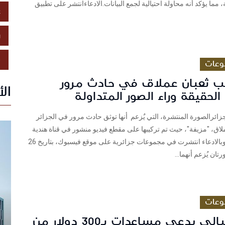
، مما يؤكد أنه محاولة احتيالية لجمع البيانات.الادعاءانتشر على تطبيق
ع
ز
ص
وعات
 ثعبان عملاق في حادث مرور
ال
 الحقيقة وراء الصور المتداولة
ائرالصورة المنتشرة، التي يٌزعم أنها توثق حادث مرور في الجزائر
اق، "مزيفة"، حيث تم تركيبها على مقطع فيديو منشور في قناة هندية
على موقع يوتيوبالادعاء انتشرت في مجموعات جزائرية على موقع فيسبوك، بتاريخ 26
وعات
رابط احتيالي يدعي مساعدات بـ300 دولار من