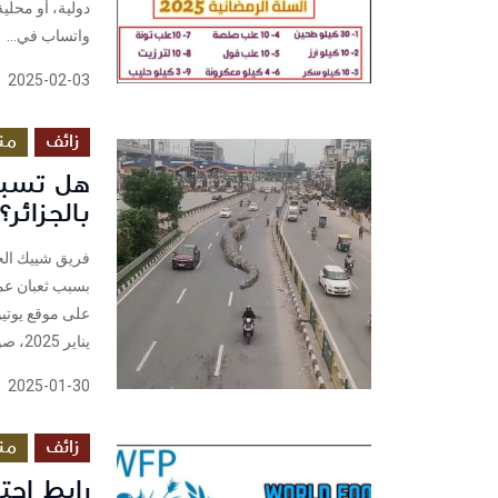
دولية، أو محلية
واتساب في...
2025-02-03
زائف
من
هل تسبب
بالجزائر؟
فريق شييك الجز
بسبب ثعبان عمل
يناير 2025، صورتان يُزعم أنهما...
2025-01-30
زائف
من