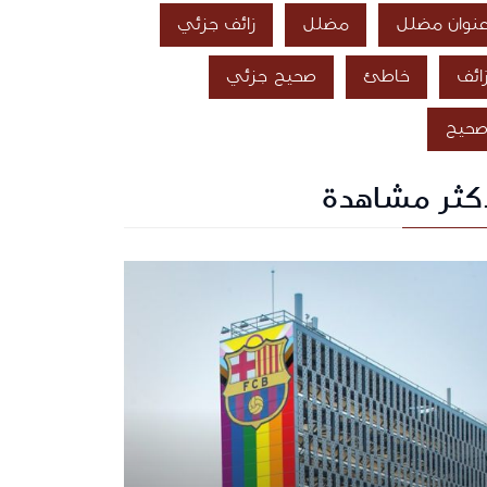
نوان مضلل
مضلل
زائف جزئي
ائف
خاطئ
صحيح جزئي
حيح
أكثر مشاهدة