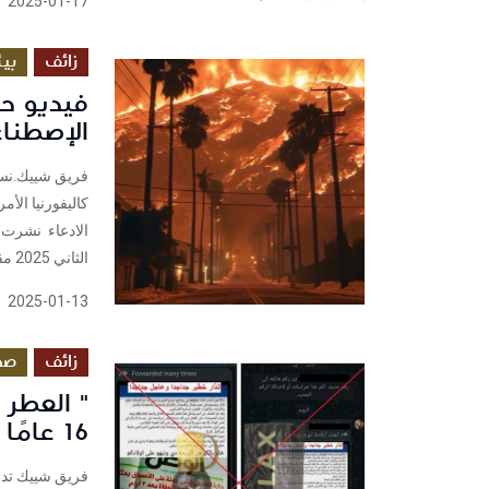
2025-01-17
زائف
بي
فيديو حر
الإصطنا
فريق شييك.نسيم 
كاليفورنيا الأم
الثاني 2025 مقطع فيديو يظهر مشاهد لحرائق ضخمة، زاعمين أنه...
2025-01-13
زائف
صح
" العطر 
16 عامًا