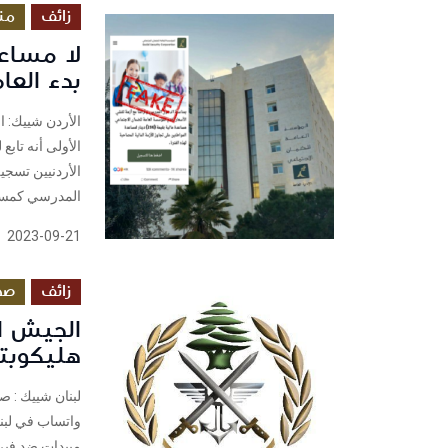
زائف
من
لا مساع
بدء العا
الأردن شييك: ا
الأولى أنه تاب
المدرسي كمسا
2023-09-21
زائف
صح
الجيش ا
هليكوبتر
واتساب في لبن
مبيدات ضد فير