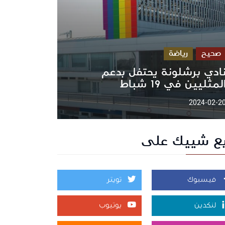
صحيح
رياضة
ادي برشلونة يحتفل بدعم
لمثليين في 19 شباط
2024-02-2
بع شييك على
فيسبوك
تويتر
لنكدين
يوتيوب