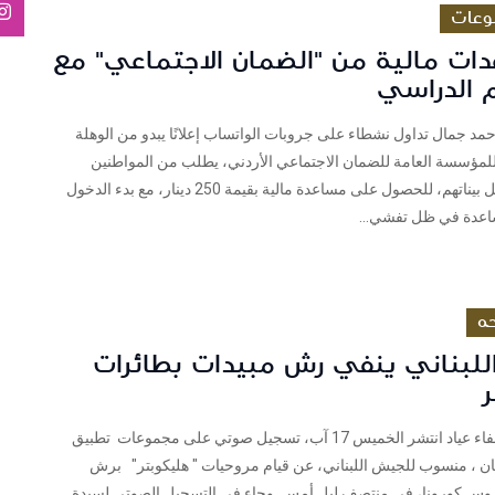
وعات
دات مالية من "الضمان الاجتماعي" مع
م الدراسي
حمد جمال تداول نشطاء على جروبات الواتساب إعلانًا يبدو من الوهلة
ع للمؤسسة العامة للضمان الاجتماعي الأردني، يطلب من المواطنين
الأردنيين تسجيل بيناتهم، للحصول على مساعدة مالية بقيمة 250 دينار، مع بدء الدخول
عدة في ظل تفشي...
ه
للبناني ينفي رش مبيدات بطائرات
لبنان شييك : صفاء عياد انتشر الخميس 17 آب، تسجيل صوتي على مجموعات تطبيق
ان ، منسوب للجيش اللبناني، عن قيام مروحيات " هليكوبتر" برش
وس كورونا، في منتصف ليل أمس. وجاء في التسجيل الصوتي لسيدة