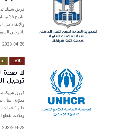
فريق شييك تدا
للنازحين السوريي
2023-04-28
زائف
سي
ترحيل ا
مدوّية.. لبنان
عليها". فما حق
وهدّدت بقطع ال
2023-04-28