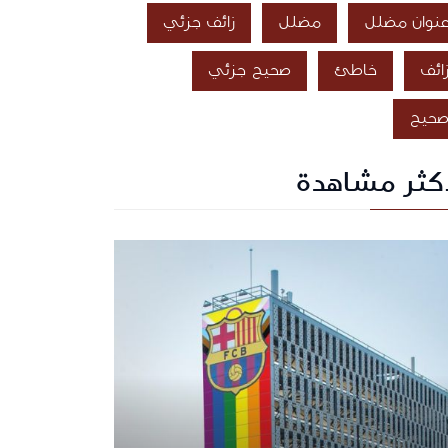
نوان مضلل
مضلل
زائف جزئي
ائف
خاطئ
صحيح جزئي
حيح
أكثر مشاهدة