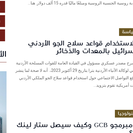
ية الجنسية الروسية ومبلغًا ماليًا قدره 15 ألف دولار. هنا...
ع
ز
اسة
ص
استخدام قواعد سلاح الجو الأردني
سرائيل بالمعدات والذخائر
ال
رح مصدر عسكري مسؤول في القيادة العامة للقوات المسلحة الأردنية
– الجيش العربي لوكالة الأنباء الأردنية بترا بتاريخ 29 أكتوبر 2023، أنه لا صحة لما ينشر
 التواصل الاجتماعي حول استخدام قواعد سلاح الجو الملكي الأردني
أمريكية تقوم بتزويد...
ولوجيا
من هم مبرمجو GCB وكيف سيصل ستار لينك
؟