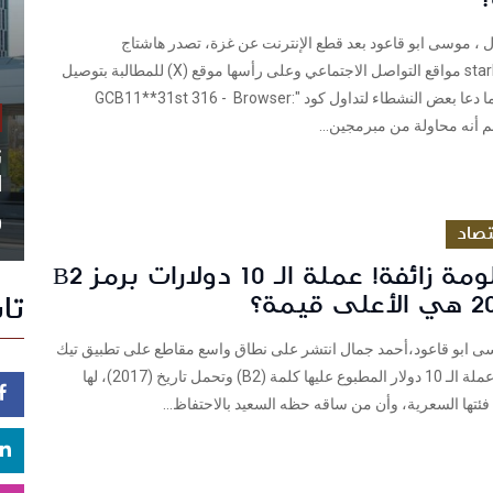
 ، موسى ابو قاعود بعد قطع الإنترنت عن غزة، تصدر هاشتاج
#starlinkforgaza مواقع التواصل الاجتماعي وعلى رأسها موقع (X) للمطالبة بتوصيل
الإنترنت، وهو ما دعا بعض النشطاء لتداول كود "GCB11**31st 316 - Browser:
ن
ا
0
تصاد
إحذر معلومة زائفة! عملة الـ 10 دولارات برمز B2
تا
وسى ابو قاعود،أحمد جمال انتشر على نطاق واسع مقاطع على تطبيق تيك
توك، تزعم أن عملة الـ 10 دولار المطبوع عليها كلمة (B2) وتحمل تاريخ (2017)، لها
ئتها السعرية، وأن من ساقه حظه السعيد بالاحتفاظ...