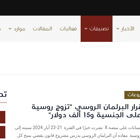
الأخبار
تصنيفات
فعاليات
المقالات
موارد
م
تص
وعات
ار البرلمان الروسي "تزوج روسية
لجنسية و15 ألف دولار"
غ
شييكتفاعلت حسابات على منصة X نشرت خبرًا في الفترة 21-23 أيار 2024 نسبته إلى
خ
 الروسية مفاده أن البرلمان الروسي يدرس مشروع قانون يقضي بمنح كل