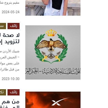
مقيم يتزوج شابة روس
2024-05-24
زائف
سي
لا صحة ل
لتزويد إ
شييك الأردن ص
على بعض مواقع
من قبل طائرات 
2023-10-30
زائف
تكن
إلى غزة