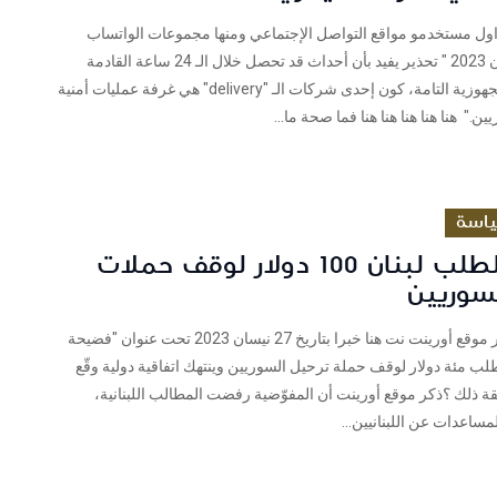
ول مستخدمو مواقع التواصل الإجتماعي ومنها مجموعات الواتساب
بتاريخ 26 نيسان 2023 " تحذير يفيد بأن أحداث قد تحصل خلال الـ 24 ساعة القادمة
والإبقاء على الجهوزية التامة، كون إحدى شركات الـ "delivery" هي غرفة عمليات أمنية
ن." هنا هنا هنا هنا هنا فما صحة ما...
اسة
لا صحة لطلب لبنان 100 دولار لوقف حملات
لسوريين
فريق شييكنشر موقع أورينت نت هنا خبرا بتاريخ 27 نيسان 2023 تحت عنوان "فضيحة
 يطلب مئة دولار لوقف حملة ترحيل السوريين وينتهك اتفاقية دولية وقّع
يقة ذلك ؟ذكر موقع أورينت أن المفوّضية رفضت المطالب اللبنانية،
مساعدات عن اللبنانيين...