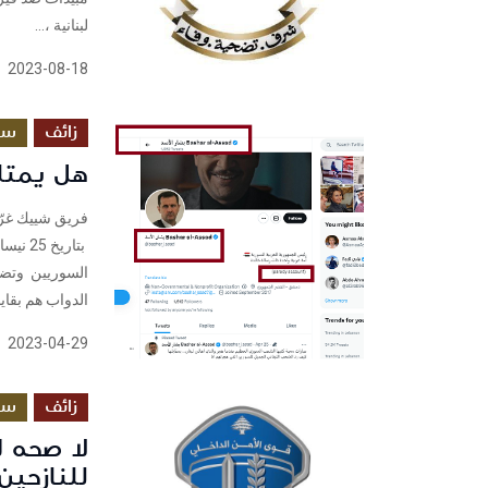
لبنانية ،...
2023-08-18
زائف
سي
هل يمتل
السوريين وتضمن
الدواب هم بقايا 
2023-04-29
زائف
سي
لا صحه ل
للنازحي