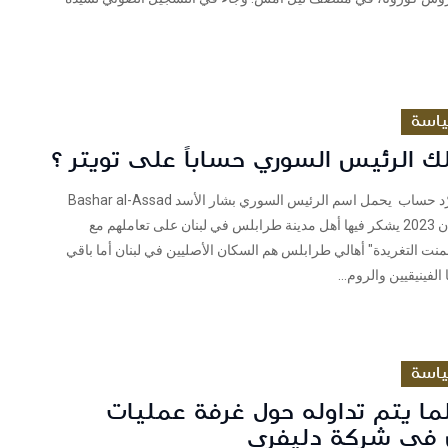
اسة
ك الرئيس السوري حساباً على تويتر ؟
فريق شييك غرّد حساب يحمل اسم الرئيس السوري بشار الأسد Bashar al-Assad
بتاريخ 25 نيسان 2023 يشكر فيها أهل مدينة طرابلس في لبنان على تعاملهم مع
ت التغريدة" أهالي طرابلس هم السكان الأصليين في لبنان أما باقي
الفينيقيين والروم...
اسة
ما يتم تداوله حول غرفة عمليات
ن في شركة دليفري