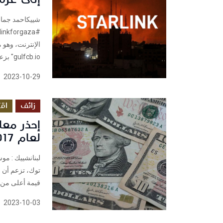
شييكاحمد جمال
gulfcb.io" بزعم أنه محاولة من مبرمجين...
2023-10-29
زائف
اق
لعام 2017 هي الأعلى قيمة؟
لبنانشييك : م
قيمة أعلى من ف
2023-10-03