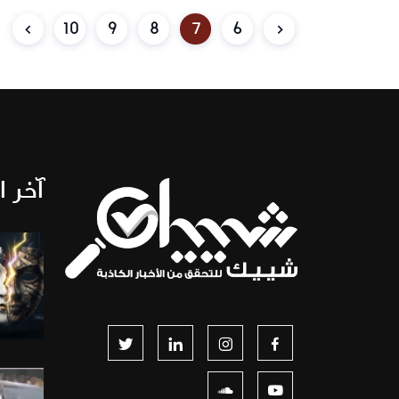
10
9
8
7
6
آخر ا