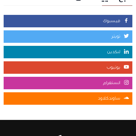
فيسبوك
تويتر
لنكدين
يوتيوب
انستغرام
ساوندكلاود