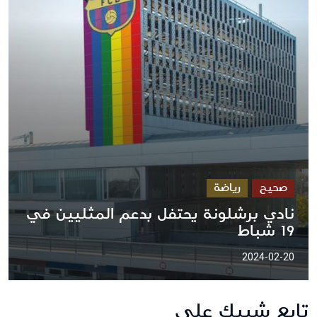
صحيح
رياضة
نادي برشلونة يحتفل بدعم المثليين في
19 شباط
2024-02-20
تابع شييك على