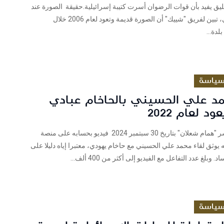
يق يفيد بأن قوات الرضوان أسرت كتيبة إسرائيلية.حقيقة الصورة عند
البحث العكسي، تبين لفريق "شييك" أن الصورة قديمة وتعود لعام 2006 خلال
لدة...
ياسة
مد علي الحسيني بالحاخام عبادي
د لعام 2022
فريق شييك نشر "همام شعلان" بتاريخ 30 سبتمبر 2024 فيديو بحسابه على منصة
يوثق لقاء محمد علي الحسيني مع حاخام يهودي، معتبرا إياه دليلا على
 وبلغ عدد التفاعل مع الفيديو إلى أكثر من 400 ألف...
ياسة