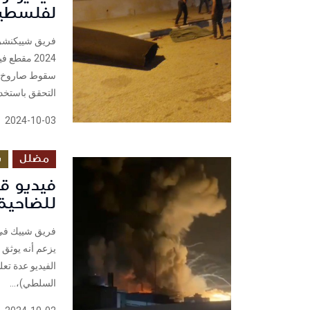
لفلسطين
2024 مقطع
التحقق باستخدا
2024-10-03
مضلل
س
فيديو ق
للضاحية 
يزعم أنه يوثق 
الفيديو عدة تع
السلطي)،...