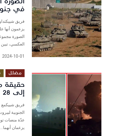
الصورة ا
في جنوب
يزعمون أنها على
الصورة مجموعة 
العكسي، تبين أ
2024-10-01
مضلل
س
حقيقة م
إلى 28 سبتمبر
فريق شييكمع ال
الجنوبية لبيرو
يزعمان أنهما...