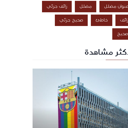
نوان مضلل
مضلل
زائف جزئي
ائف
خاطئ
صحيح جزئي
حيح
أكثر مشاهدة