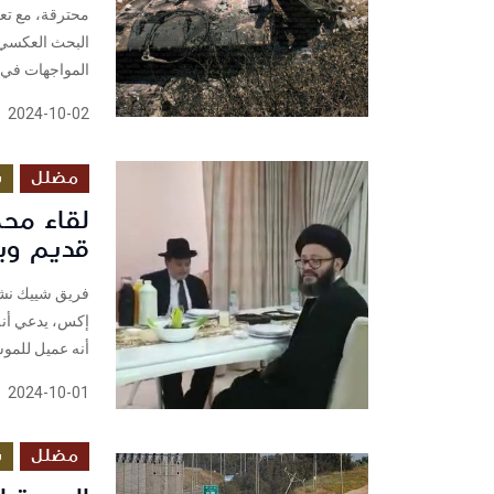
محترقة، مع تعل
المواجهات في ب
2024-10-02
مضلل
س
لقاء مح
قديم ويعو
إكس، يدعي أنه 
أنه عميل للموساد.
2024-10-01
مضلل
س