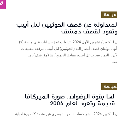
ياسة
لمتداولة عن قصف الحوثيين لتل أبيب
وتعود لقصف دمشق
فريق شييك في 1 أكتوبر/ تشرين الأول 2024، تداولت عدة حسابات على منصة (x)
هما توثقان قصف أنصار الله (الحوثيين) لتل أبيب، مرفقة بتعليقات
آن … اليمن يضرب تل أبيب، مفاجئا الجميع". هنا (مؤرشف)، هنا
ت...
ياسة
 لها بقوة الرضوان.. صورة الميركافا
ديمة وتعود لعام 2006
فريق شييك في 1 أكتوبر 2024، نشر حساب ناصر الدوسري عبر منصة X صورة لدبابة