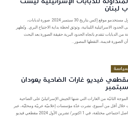
لمتداولة للدبابات الإسرائيلية ليست
 لبنان
فريق شييكتداول مستخدمو موقع إكس بتاريخ 30 سبتمبر 2024 صورة لدبابات،
 الحدود الاسرائيلية اللبنانية، وتوثق لحظة بداية الاجتياح البري.. وتُظهر
من الدبابات تتقدم باتجاه الحدود البرية.حقيقة الصورة:بعد البحث
ن الصورة قديمة، التقطها المصور...
ياسة
قطعي فيديو غارات الضاحية يعودان
موجة الثانيّة من الغارات التي شنها الجيش الإسرائيليّ على الضاحية
ت خلال أقل من أسبوع، نشرت عدّة مؤسسات إعلاميّة عربيّة ومحليّة، عبر
عدّة منصات تواصل اجتماعي مختلفة، في 1 اكتوبر/ تشرين الأول 2024 مقطعي فيديو