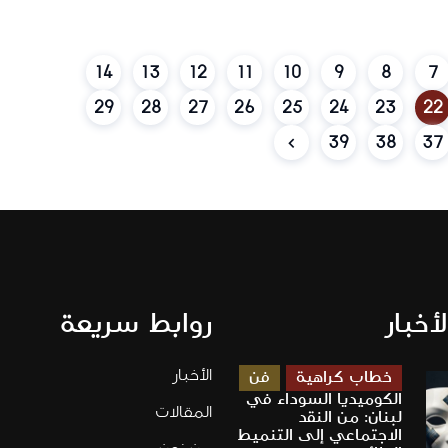
14
13
12
11
10
9
8
7
29
28
27
26
25
24
23
22
39
38
37
لأخبار
روابط سريعة
الأخبار
خطاب كراهية
فن
الكوميديا السوداء في
المقالات
لبنان: من النقد
الاجتماعي إلى التنميط