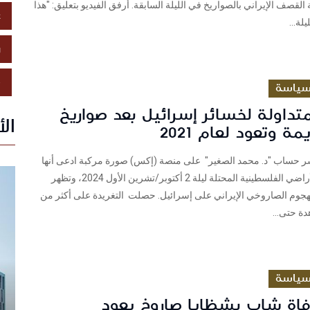
 القصف الإيراني بالصواريخ في الليلة السابقة. أرفق الفيديو بتعليق: "هذا
ع
لة...
ز
ص
ياسة
متداولة لخسائر إسرائيل بعد صواريخ
ال
مة وتعود لعام 2021
 حساب "د. محمد الصغير" على منصة (إكس) صورة مركبة ادعى أنها
التقطت في الأراضي الفلسطينية المحتلة ليلة 2 أكتوبر/تشرين الأول 2024، وتظهر
لهجوم الصاروخي الإيراني على إسرائيل. حصلت التغريدة على أكثر من
ياسة
فاة شاب بشظايا صاروخ يعود