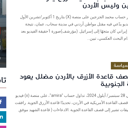
 وليس الأردن
فريق شييكنشر حساب محمد الجزجين على منصة (X) بتاريخ 1 أكتوبر/تشرين الأول
 فيديو يدّعي فيه مقتل مواطن أردني في مدينة سحاب، عمان، نتيجة
سقوط صاروخ إيراني كان متجهًا إلى إسرائيل. (مؤرشف)صورة 1حقيقة الفيديو بعد
م البحث العكسي، تبين...
ن
ا
0
ياسة
صف قاعدة الأزرق بالأردن مضلل يعود
تا
الجنوبية
فريق شييك في 28 سبتمبر/ أيلول 2024، تداول حساب "amira"، على منصة (x) فيديو
قصف القاعدة الأمريكية في الأردن، تحديدًا قاعدة الأزرق الجوية. رافقت
ليقات تشير إلى قصف القاعدة الجوية .الادعاءات ( قاعدة الشهيد موفق