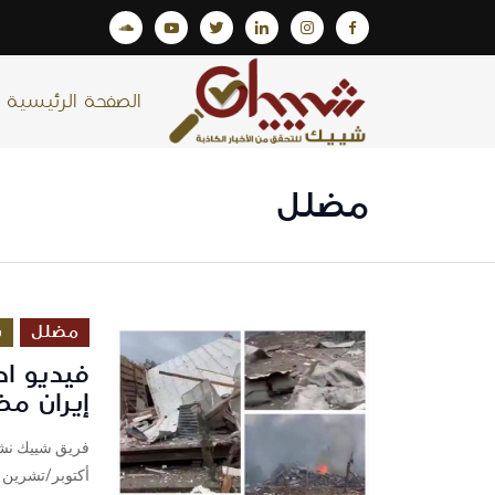
الصفحة الرئيسية
مضلل
مضلل
س
فيديو اح
إيران مضلل