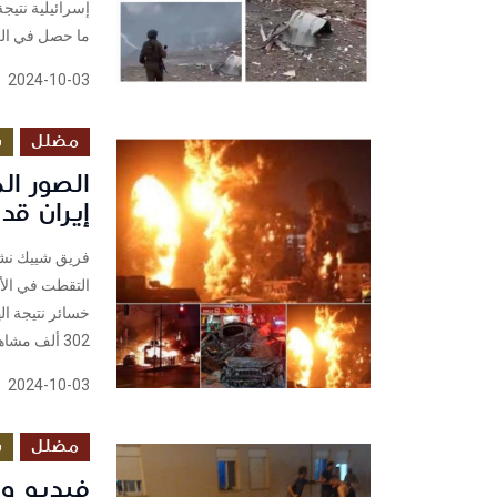
إسرائيلية نتيجة
ما حصل في اللي
2024-10-03
مضلل
س
الصور ال
إيران قدي
فريق شييك نشر
خسائر نتيجة ا
302 ألف مشاهدة حتى...
2024-10-03
مضلل
س
فيديو و