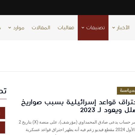
الأخبار
تصنيفات
فعاليات
المقالات
موارد
م
تص
ياسة
تراق قواعد إسرائيلية بسبب صواريخ
 ويعود لـ 2023
غ
فريق شييك نشر حساب يدعى صادق المحمداوي (مؤرشف)، على منصة (X) بتاريخ 2
خ
أكتوبر/تشرين الأول 2024 مقطع فيديو زعم فيه أنه يظهر احتراق قواعد عسكرية