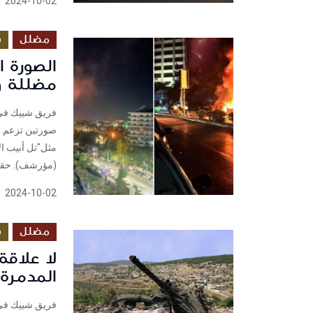
2024-10-02
مضلل
س
الصورة ا
مضللة 
صورتين تزعم أن
مثل"تل أبيب ال
(مؤرشف). حقق
2024-10-02
مضلل
س
لا علاقة
المدمرة ق