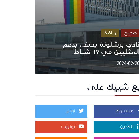
صحيح
رياضة
ادي برشلونة يحتفل بدعم
لمثليين في 19 شباط
2024-02-2
بع شييك على
فيسبوك
تويتر
لنكدين
يوتيوب