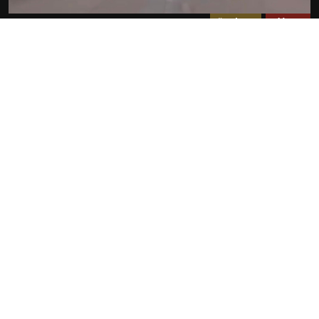
مضلل
سياسة
فيديو انطلاق طائرات مقاتلة أمريكية لضرب إيران مضلل
ويعود لـ 2012
2026-07-23
روابط سريعة
الأخبار
المقالات
من نحن
تواصل معنا
البنود و الظروف
سياسة خاصة