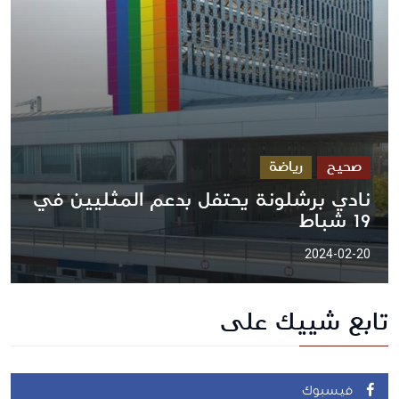
صحيح
رياضة
نادي برشلونة يحتفل بدعم المثليين في
19 شباط
2024-02-20
تابع شييك على
فيسبوك