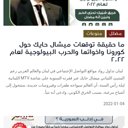
مضلل
منوعات
ما حقيقة توقعات ميشال حايك حول
كورونا واخواتها والحرب البيولوجية لعام
٢٠٢٢
لبنان تداول رواد مواقع التواصل الإجتماعي في لبنان والعالم العربي زعم
المتنبئ اللبناني ميشال حايك عبر فقرته السنوية على شاشة MTV اللبنانية
ليلة رأس السنة، أن العالم سيواجه طفرات وفيروسات جديدة، ستتحول إلى
أشباح مرعبة، بسبب الخرق الكوني، وادعى أنه تنبأ...
2022-01-04