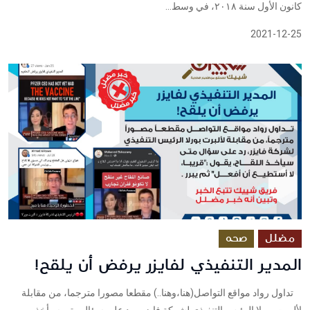
كانون الأول سنة ٢٠١٨، في وسط...
2021-12-25
مضلل
صحه
المدير التنفيذي لفايزر يرفض أن يلقح!
تداول رواد مواقع التواصل(هنا،وهنا..) مقطعا مصورا مترجما، من مقابلة
لألبرت بورلا الرئيس التنفيذي لشركة فايزر، رد على سؤال متى سيأخذ