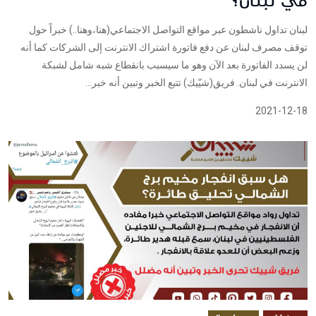
في لبنان؟
لبنان تداول ناشطون عبر مواقع التواصل الاجتماعي(هنا،وهنا..) خبراً حول
توقف مصرف لبنان عن دفع فاتورة اشتراك الانترنت إلى الشركات كما أنه
لن يسدد الفاتورة بعد الآن وهو ما سيسبب بانقطاع شبه شامل لشبكة
الانترنت في لبنان. فريق(شيّيك) تتبع الخبر وتبين أنه خبر...
2021-12-18