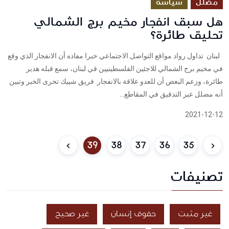
مضلل
سياسة
هل سبق انفجار مخيم برج الشمالي
تحليق طائرة؟
لبنان تداول رواد مواقع التواصل الاجتماعي خبرا مفاده أن الانفجار الذي وقع
في مخيم برج الشمالي للاجئين الفلسطينيين في لبنان، سمع قبله هدير
طائرة، وزعم البعض أن للعدو علاقة بالانفجار. فريق شييك تحرى الخبر وتبين
أنه مضلل عبر التدقيق في المقاطع...
2021-12-12
39
38
37
36
35
تصنيفات
غير مثبت
حقوق إنسان
غير صحيح