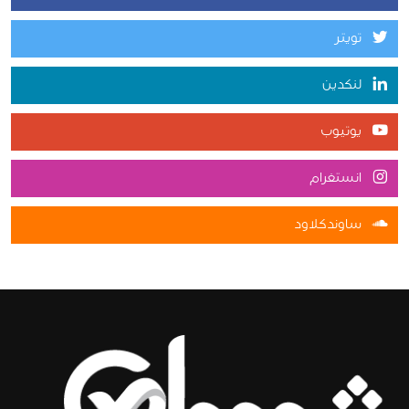
تويتر
لنكدين
يوتيوب
انستغرام
ساوندكلاود